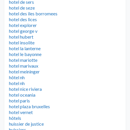
hotel de sers
hotel de seze
hotel des iles borromees
hotel des lices
hotel explorer
hotel george v
hotel hubert
hotel insolite
hotel la lanterne
hotel le bayonne
hotel mariotte
hotel marivaux
hotel meininger
hôtel nh
hotel nh
hotel nice riviera
hotel oceania
hotel paris
hotel plaza bruxelles
hotel vernet
hôtels
huissier de justice
huissiers