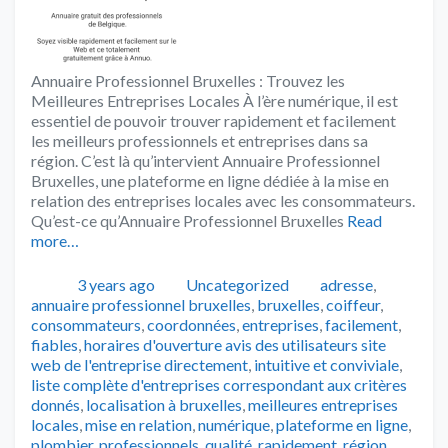
Annuaire Professionnel Bruxelles : Trouvez les
Meilleures Entreprises Locales À l’ère numérique, il est
essentiel de pouvoir trouver rapidement et facilement
les meilleurs professionnels et entreprises dans sa
région. C’est là qu’intervient Annuaire Professionnel
Bruxelles, une plateforme en ligne dédiée à la mise en
relation des entreprises locales avec les consommateurs.
Qu’est-ce qu’Annuaire Professionnel Bruxelles
Read
more…
Publié
Catégories
Tags
3 years ago
Uncategorized
adresse
,
annuaire professionnel bruxelles
,
bruxelles
,
coiffeur
,
consommateurs
,
coordonnées
,
entreprises
,
facilement
,
fiables
,
horaires d'ouverture avis des utilisateurs site
web de l'entreprise directement
,
intuitive et conviviale
,
liste complète d'entreprises correspondant aux critères
donnés
,
localisation à bruxelles
,
meilleures entreprises
locales
,
mise en relation
,
numérique
,
plateforme en ligne
,
plombier
,
professionnels
,
qualité
,
rapidement
,
région
,