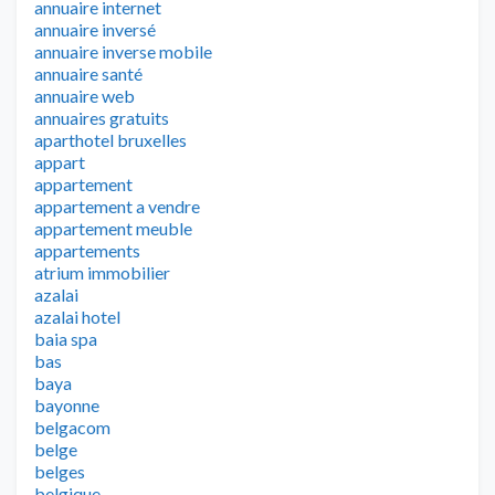
annuaire internet
annuaire inversé
annuaire inverse mobile
annuaire santé
annuaire web
annuaires gratuits
aparthotel bruxelles
appart
appartement
appartement a vendre
appartement meuble
appartements
atrium immobilier
azalai
azalai hotel
baia spa
bas
baya
bayonne
belgacom
belge
belges
belgique