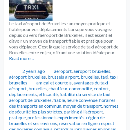
Le taxi aéroport de Bruxelles : un moyen pratique et
fiable pour vos déplacements Lorsque vous voyagez
depuis ou vers l’aéroport de Bruxelles, il est essentiel
d’avoir un moyen de transport fiable et pratique pour
vous déplacer. C’est là que le service de taxi aéroport de
Bruxelles entre en jeu, offrant une solution idéale pour
Read more…
Publié
Catégories
2 years ago
aeroport
,
aeroport bruxelles
,
aéroport bruxelles
,
brussels airport
,
bruxelles
,
taxi
,
taxi
Tags
bruxelles
amical et courtois
,
avantages du taxi
aéroport
,
bruxelles
,
chauffeur
,
commodité
,
confort
,
déplacements
,
efficacité
,
fiabilité du service de taxi
aéroport de bruxelles
,
fiable
,
heure convenue
,
horaires
des transports en commun
,
moyen de transport
,
normes
de sécurité les plus strictes
,
parking à l'aéroport
,
pratique
,
professionnels expérimentés
,
région de
bruxelles et ses environs
,
réservation en ligne
,
respect
des horaires convenus
,
retards ou problèmes imprévus
,