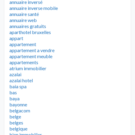
annuaire inversé
annuaire inverse mobile
annuaire santé
annuaire web
annuaires gratuits
aparthotel bruxelles
appart
appartement
appartement a vendre
appartement meuble
appartements
atrium immobilier
azalai
azalai hotel
baia spa
bas
baya
bayonne
belgacom
belge
belges
belgique
bien immobilier