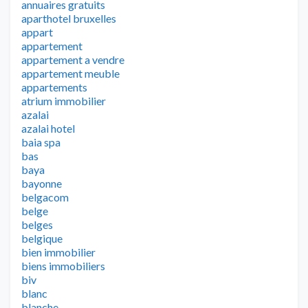
annuaires gratuits
aparthotel bruxelles
appart
appartement
appartement a vendre
appartement meuble
appartements
atrium immobilier
azalai
azalai hotel
baia spa
bas
baya
bayonne
belgacom
belge
belges
belgique
bien immobilier
biens immobiliers
biv
blanc
blanche