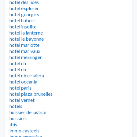
hotel des lices
hotel explorer
hotel george v
hotel hubert
hotel insolite
hotel la lanterne
hotel le bayonne
hotel mariotte
hotel marivaux
hotel meininger
hôtel nh
hotel nh
hotel nice riviera
hotel oceania
hotel paris
hotel plaza bruxelles
hotel vernet
hôtels
huissier de justice
huissiers
ibis
immo casteels
immo expertise