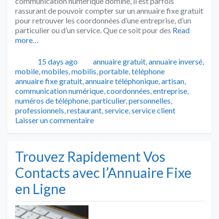
communication numérique domine, il est parfois
rassurant de pouvoir compter sur un annuaire fixe gratuit
pour retrouver les coordonnées d’une entreprise, d’un
particulier ou d’un service. Que ce soit pour des
Read
more…
Publié
Catégories
15 days ago
annuaire gratuit
,
annuaire inversé
,
Tags
mobile
,
mobiles
,
mobilis
,
portable
,
téléphone
annuaire fixe gratuit
,
annuaire téléphonique
,
artisan
,
communication numérique
,
coordonnées
,
entreprise
,
numéros de téléphone
,
particulier
,
personnelles
,
professionnels
,
restaurant
,
service
,
service client
Laisser un commentaire
Trouvez Rapidement Vos
Contacts avec l’Annuaire Fixe
en Ligne