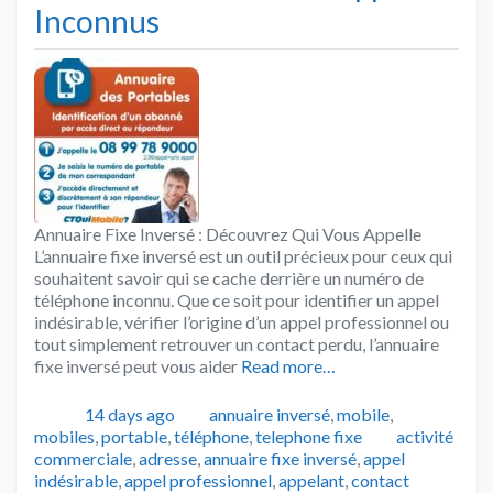
Inconnus
Annuaire Fixe Inversé : Découvrez Qui Vous Appelle
L’annuaire fixe inversé est un outil précieux pour ceux qui
souhaitent savoir qui se cache derrière un numéro de
téléphone inconnu. Que ce soit pour identifier un appel
indésirable, vérifier l’origine d’un appel professionnel ou
tout simplement retrouver un contact perdu, l’annuaire
fixe inversé peut vous aider
Read more…
Publié
Catégories
14 days ago
annuaire inversé
,
mobile
,
Tags
mobiles
,
portable
,
téléphone
,
telephone fixe
activité
commerciale
,
adresse
,
annuaire fixe inversé
,
appel
indésirable
,
appel professionnel
,
appelant
,
contact