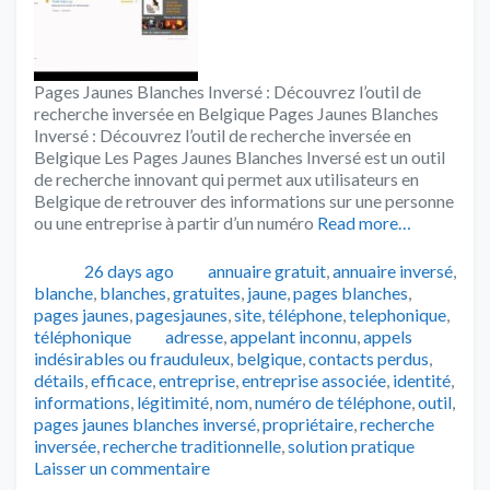
Pages Jaunes Blanches Inversé : Découvrez l’outil de
recherche inversée en Belgique Pages Jaunes Blanches
Inversé : Découvrez l’outil de recherche inversée en
Belgique Les Pages Jaunes Blanches Inversé est un outil
de recherche innovant qui permet aux utilisateurs en
Belgique de retrouver des informations sur une personne
ou une entreprise à partir d’un numéro
Read more…
Publié
Catégories
26 days ago
annuaire gratuit
,
annuaire inversé
,
blanche
,
blanches
,
gratuites
,
jaune
,
pages blanches
,
pages jaunes
,
pagesjaunes
,
site
,
téléphone
,
telephonique
,
Tags
téléphonique
adresse
,
appelant inconnu
,
appels
indésirables ou frauduleux
,
belgique
,
contacts perdus
,
détails
,
efficace
,
entreprise
,
entreprise associée
,
identité
,
informations
,
légitimité
,
nom
,
numéro de téléphone
,
outil
,
pages jaunes blanches inversé
,
propriétaire
,
recherche
inversée
,
recherche traditionnelle
,
solution pratique
Laisser un commentaire