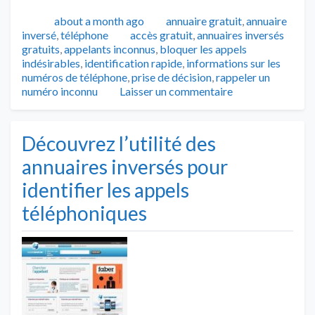
Publié
Catégories
about a month ago
annuaire gratuit
,
annuaire
Tags
inversé
,
téléphone
accès gratuit
,
annuaires inversés
gratuits
,
appelants inconnus
,
bloquer les appels
indésirables
,
identification rapide
,
informations sur les
numéros de téléphone
,
prise de décision
,
rappeler un
numéro inconnu
Laisser un commentaire
Découvrez l’utilité des
annuaires inversés pour
identifier les appels
téléphoniques