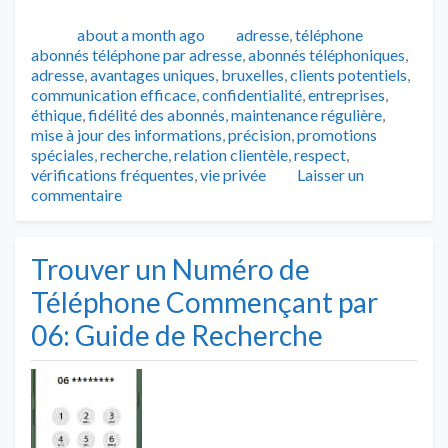
Publié
Catégories
Tags
about a month ago
adresse
,
téléphone
abonnés téléphone par adresse
,
abonnés téléphoniques
,
adresse
,
avantages uniques
,
bruxelles
,
clients potentiels
,
communication efficace
,
confidentialité
,
entreprises
,
éthique
,
fidélité des abonnés
,
maintenance régulière
,
mise à jour des informations
,
précision
,
promotions
spéciales
,
recherche
,
relation clientèle
,
respect
,
vérifications fréquentes
,
vie privée
Laisser un
commentaire
Trouver un Numéro de
Téléphone Commençant par
06: Guide de Recherche