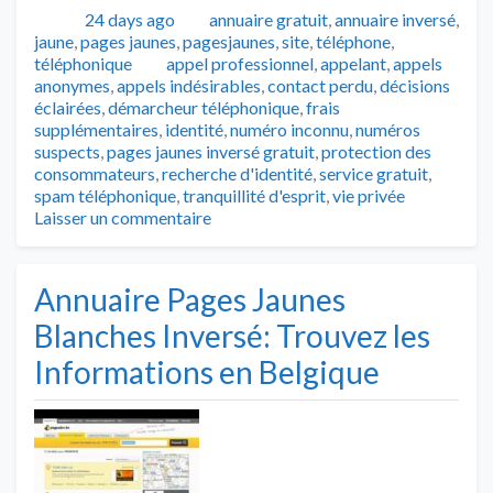
Publié
Catégories
24 days ago
annuaire gratuit
,
annuaire inversé
,
jaune
,
pages jaunes
,
pagesjaunes
,
site
,
téléphone
,
Tags
téléphonique
appel professionnel
,
appelant
,
appels
anonymes
,
appels indésirables
,
contact perdu
,
décisions
éclairées
,
démarcheur téléphonique
,
frais
supplémentaires
,
identité
,
numéro inconnu
,
numéros
suspects
,
pages jaunes inversé gratuit
,
protection des
consommateurs
,
recherche d'identité
,
service gratuit
,
spam téléphonique
,
tranquillité d'esprit
,
vie privée
Laisser un commentaire
Annuaire Pages Jaunes
Blanches Inversé: Trouvez les
Informations en Belgique