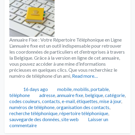
Annuaire Fixe : Votre Répertoire Téléphonique en Ligne
L’annuaire fixe est un outil indispensable pour retrouver
les coordonnées de particuliers et d’entreprises à travers
la Belgique. Grâce à la version en ligne de cet annuaire,
vous pouvez accéder à une mine d’informations
précieuses en quelques clics. Que vous recherchiez le
numéro de téléphone d’un ami,
Read more…
Publié
Catégories
16 days ago
mobile
,
mobilis
,
portable
,
Tags
téléphone
adresse
,
annuaire fixe
,
belgique
,
catégorie
,
codes couleurs
,
contacts
,
e-mail
,
étiquettes
,
mise à jour
,
numéros de téléphone
,
organisation des contacts
,
recherche téléphonique
,
répertoire téléphonique
,
sauvegarde des données
,
site web
Laisser un
commentaire