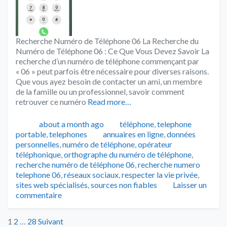
Recherche Numéro de Téléphone 06 La Recherche du
Numéro de Téléphone 06 : Ce Que Vous Devez Savoir La
recherche d’un numéro de téléphone commençant par
« 06 » peut parfois être nécessaire pour diverses raisons.
Que vous ayez besoin de contacter un ami, un membre
de la famille ou un professionnel, savoir comment
retrouver ce numéro
Read more…
Publié
Catégories
about a month ago
téléphone
,
telephone
Tags
portable
,
telephones
annuaires en ligne
,
données
personnelles
,
numéro de téléphone
,
opérateur
téléphonique
,
orthographe du numéro de téléphone
,
recherche numéro de téléphone 06
,
recherche numero
telephone 06
,
réseaux sociaux
,
respecter la vie privée
,
sites web spécialisés
,
sources non fiables
Laisser un
commentaire
Posts
1
2
…
28
Suivant