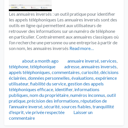
Les annuaires inversés : un outil pratique pour identifier
les appels téléphoniques Les annuaires inversés sont des
outils en ligne qui permettent aux utilisateurs de
retrouver des informations sur un numéro de téléphone
en particulier. Contrairement aux annuaires classiques où
l’on recherche une personne ou une entreprise à partir de
son nom, les annuaires inversés
Read more…
Publié
Catégories
about a month ago
annuaire inversé
,
services
,
Tags
téléphone
,
téléphonique
adresse
,
annuaires inversés
,
appels téléphoniques
,
commentaires
,
curiosité
,
décisions
éclairées
,
données personnelles
,
évaluations
,
expérience
utilisateur
,
fiabilité du service
,
gestion des appels
téléphoniques efficace
,
identifier
,
informations
publiques
,
nom du propriétaire
,
numéros inconnus
,
outil
pratique
,
précision des informations
,
réputation de
l'annuaire inversé
,
sécurité
,
sources fiables
,
tranquillité
d'esprit
,
vie privée respectée
Laisser un
commentaire