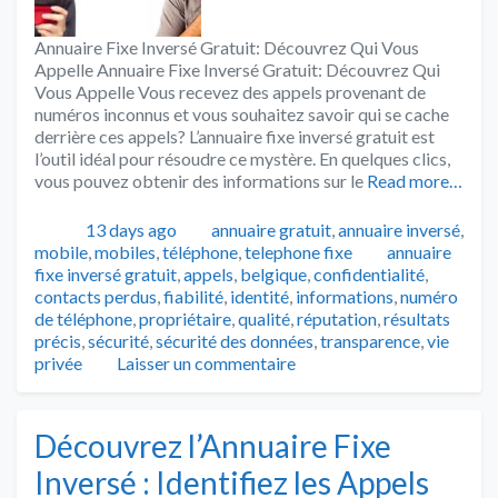
Annuaire Fixe Inversé Gratuit: Découvrez Qui Vous
Appelle Annuaire Fixe Inversé Gratuit: Découvrez Qui
Vous Appelle Vous recevez des appels provenant de
numéros inconnus et vous souhaitez savoir qui se cache
derrière ces appels? L’annuaire fixe inversé gratuit est
l’outil idéal pour résoudre ce mystère. En quelques clics,
vous pouvez obtenir des informations sur le
Read more…
Publié
Catégories
13 days ago
annuaire gratuit
,
annuaire inversé
,
Tags
mobile
,
mobiles
,
téléphone
,
telephone fixe
annuaire
fixe inversé gratuit
,
appels
,
belgique
,
confidentialité
,
contacts perdus
,
fiabilité
,
identité
,
informations
,
numéro
de téléphone
,
propriétaire
,
qualité
,
réputation
,
résultats
précis
,
sécurité
,
sécurité des données
,
transparence
,
vie
privée
Laisser un commentaire
Découvrez l’Annuaire Fixe
Inversé : Identifiez les Appels