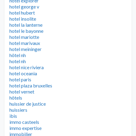
hotel explorer
hotel george v
hotel hubert
hotel insolite
hotel la lanterne
hotel le bayonne
hotel mariotte
hotel marivaux
hotel meininger
hôtel nh
hotel nh
hotel nice riviera
hotel oceania
hotel paris
hotel plaza bruxelles
hotel vernet
hôtels
huissier de justice
huissiers
ibis
immo casteels
immo expertise
immobilier