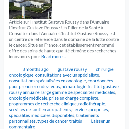
Article sur l’Institut Gustave Roussy dans l’Annuaire
L’Institut Gustave Roussy : Un Pilier de la Santé à
Consulter dans l’Annuaire L’Institut Gustave Roussy est
un centre de référence dans le domaine de la lutte contre
le cancer. Situé en France, cet établissement renommé
offre des soins de haute qualité et mène des recherches
innovantes pour
Read more…
Publié
Catégories
Tags
3 months ago
gustave roussy
chirurgie
oncologique
,
consultations avec un spécialiste
,
consultations spécialisées en oncologie
,
coordonnées
pour prendre rendez-vous
,
hématologie
,
institut gustave
roussy annuaire
,
large gamme de spécialités médicales
,
oncologie médicale
,
prise en charge complète
,
programmes de recherche clinique
,
radiothérapie
,
services de soutien aux patients
,
services proposés
,
spécialités médicales disponibles
,
traitements
personnalisés
,
types de cancer traités
Laisser un
commentaire