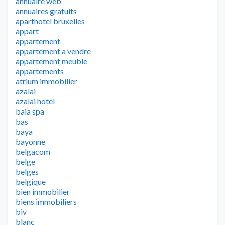
annuaire web
annuaires gratuits
aparthotel bruxelles
appart
appartement
appartement a vendre
appartement meuble
appartements
atrium immobilier
azalai
azalai hotel
baia spa
bas
baya
bayonne
belgacom
belge
belges
belgique
bien immobilier
biens immobiliers
biv
blanc