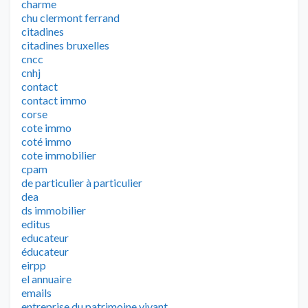
charme
chu clermont ferrand
citadines
citadines bruxelles
cncc
cnhj
contact
contact immo
corse
cote immo
coté immo
cote immobilier
cpam
de particulier à particulier
dea
ds immobilier
editus
educateur
éducateur
eirpp
el annuaire
emails
entreprise du patrimoine vivant