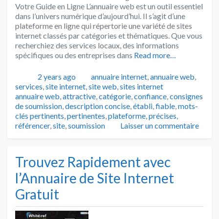
Votre Guide en Ligne L’annuaire web est un outil essentiel
dans l’univers numérique d’aujourd’hui. Il s’agit d’une
plateforme en ligne qui répertorie une variété de sites
internet classés par catégories et thématiques. Que vous
recherchiez des services locaux, des informations
spécifiques ou des entreprises dans
Read more…
Publié
Catégories
2 years ago
annuaire internet
,
annuaire web
,
Tags
services
,
site internet
,
site web
,
sites internet
annuaire web
,
attractive
,
catégorie
,
confiance
,
consignes
de soumission
,
description concise
,
établi
,
fiable
,
mots-
clés pertinents
,
pertinentes
,
plateforme
,
précises
,
référencer
,
site
,
soumission
Laisser un commentaire
Trouvez Rapidement avec
l’Annuaire de Site Internet
Gratuit