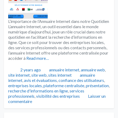
L’importance de l’Annuaire Internet dans notre Quotidien
L’annuaire Internet, un outil essentiel dans le monde
numérique d’aujourd’hui, joue un rôle crucial dans notre
quotidien en facilitant la recherche d’informations en
ligne. Que ce soit pour trouver des entreprises locales,
des services professionnels ou des contacts personnels,
l’annuaire Internet offre une plateforme centralisée pour
accéder à
Read more…
Publié
Catégories
2 years ago
annuaire internet
,
annuaire web
,
Tags
site internet
,
site web
,
sites internet
annuaire
internet
,
avis et évaluations
,
confiance des utilisateurs
,
entreprises locales
,
plateforme centralisée
,
présentation
,
recherche d'informations en ligne
,
services
professionnels
,
visibilité des entreprises
Laisser un
commentaire