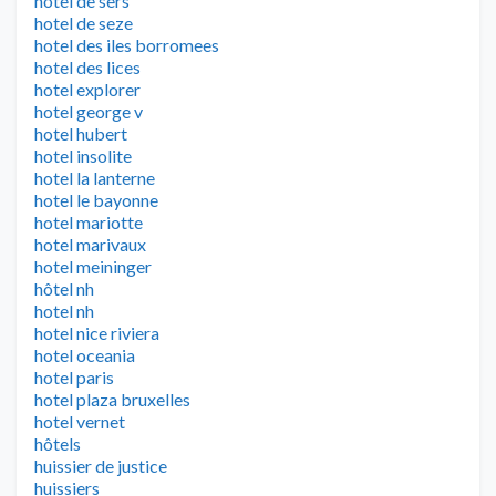
hotel de sers
hotel de seze
hotel des iles borromees
hotel des lices
hotel explorer
hotel george v
hotel hubert
hotel insolite
hotel la lanterne
hotel le bayonne
hotel mariotte
hotel marivaux
hotel meininger
hôtel nh
hotel nh
hotel nice riviera
hotel oceania
hotel paris
hotel plaza bruxelles
hotel vernet
hôtels
huissier de justice
huissiers