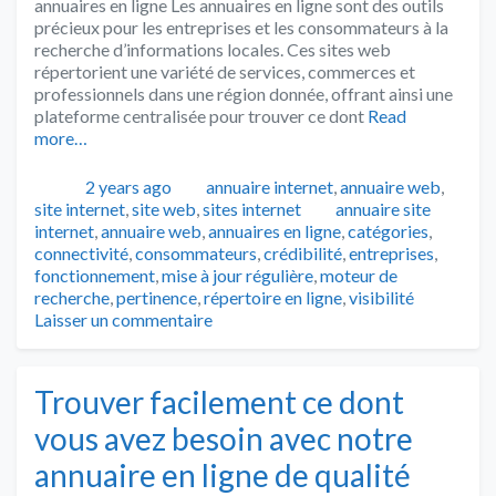
annuaires en ligne Les annuaires en ligne sont des outils
précieux pour les entreprises et les consommateurs à la
recherche d’informations locales. Ces sites web
répertorient une variété de services, commerces et
professionnels dans une région donnée, offrant ainsi une
plateforme centralisée pour trouver ce dont
Read
more…
Publié
Catégories
2 years ago
annuaire internet
,
annuaire web
,
Tags
site internet
,
site web
,
sites internet
annuaire site
internet
,
annuaire web
,
annuaires en ligne
,
catégories
,
connectivité
,
consommateurs
,
crédibilité
,
entreprises
,
fonctionnement
,
mise à jour régulière
,
moteur de
recherche
,
pertinence
,
répertoire en ligne
,
visibilité
Laisser un commentaire
Trouver facilement ce dont
vous avez besoin avec notre
annuaire en ligne de qualité