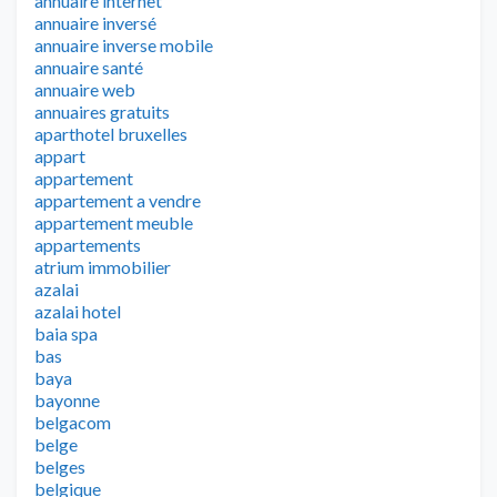
annuaire internet
annuaire inversé
annuaire inverse mobile
annuaire santé
annuaire web
annuaires gratuits
aparthotel bruxelles
appart
appartement
appartement a vendre
appartement meuble
appartements
atrium immobilier
azalai
azalai hotel
baia spa
bas
baya
bayonne
belgacom
belge
belges
belgique