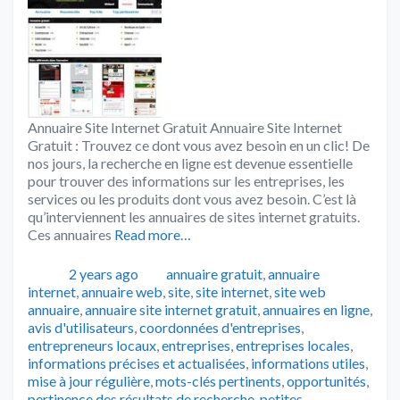
Annuaire Site Internet Gratuit Annuaire Site Internet
Gratuit : Trouvez ce dont vous avez besoin en un clic! De
nos jours, la recherche en ligne est devenue essentielle
pour trouver des informations sur les entreprises, les
services ou les produits dont vous avez besoin. C’est là
qu’interviennent les annuaires de sites internet gratuits.
Ces annuaires
Read more…
Publié
Catégories
2 years ago
annuaire gratuit
,
annuaire
Tags
internet
,
annuaire web
,
site
,
site internet
,
site web
annuaire
,
annuaire site internet gratuit
,
annuaires en ligne
,
avis d'utilisateurs
,
coordonnées d'entreprises
,
entrepreneurs locaux
,
entreprises
,
entreprises locales
,
informations précises et actualisées
,
informations utiles
,
mise à jour régulière
,
mots-clés pertinents
,
opportunités
,
pertinence des résultats de recherche
,
petites