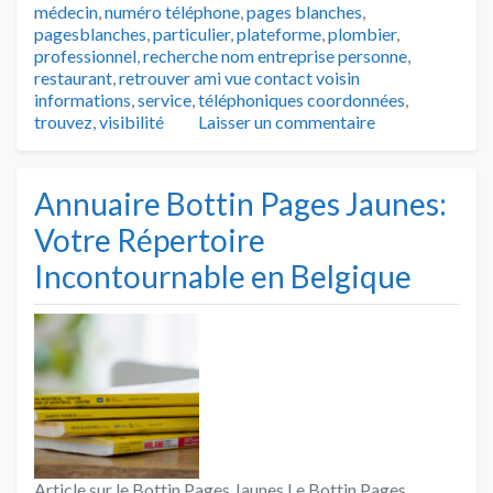
médecin
,
numéro téléphone
,
pages blanches
,
pagesblanches
,
particulier
,
plateforme
,
plombier
,
professionnel
,
recherche nom entreprise personne
,
restaurant
,
retrouver ami vue contact voisin
informations
,
service
,
téléphoniques coordonnées
,
trouvez
,
visibilité
Laisser un commentaire
Annuaire Bottin Pages Jaunes:
Votre Répertoire
Incontournable en Belgique
Article sur le Bottin Pages Jaunes Le Bottin Pages