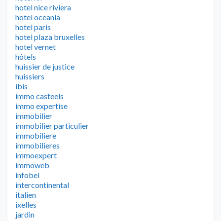
hotel nice riviera
hotel oceania
hotel paris
hotel plaza bruxelles
hotel vernet
hôtels
huissier de justice
huissiers
ibis
immo casteels
immo expertise
immobilier
immobilier particulier
immobiliere
immobilieres
immoexpert
immoweb
infobel
intercontinental
italien
ixelles
jardin