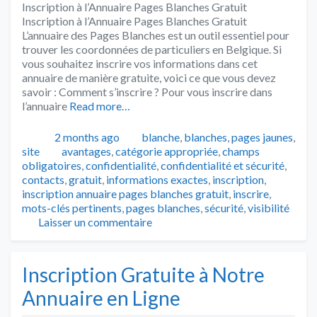
Inscription à l’Annuaire Pages Blanches Gratuit
Inscription à l’Annuaire Pages Blanches Gratuit
L’annuaire des Pages Blanches est un outil essentiel pour
trouver les coordonnées de particuliers en Belgique. Si
vous souhaitez inscrire vos informations dans cet
annuaire de manière gratuite, voici ce que vous devez
savoir : Comment s’inscrire ? Pour vous inscrire dans
l’annuaire
Read more…
Publié
Catégories
2 months ago
blanche
,
blanches
,
pages jaunes
,
Tags
site
avantages
,
catégorie appropriée
,
champs
obligatoires
,
confidentialité
,
confidentialité et sécurité
,
contacts
,
gratuit
,
informations exactes
,
inscription
,
inscription annuaire pages blanches gratuit
,
inscrire
,
mots-clés pertinents
,
pages blanches
,
sécurité
,
visibilité
Laisser un commentaire
Inscription Gratuite à Notre
Annuaire en Ligne