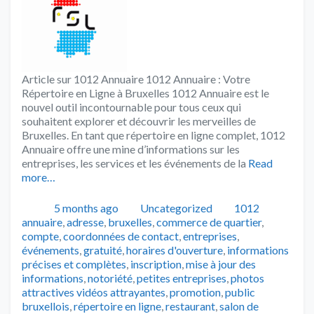
Article sur 1012 Annuaire 1012 Annuaire : Votre
Répertoire en Ligne à Bruxelles 1012 Annuaire est le
nouvel outil incontournable pour tous ceux qui
souhaitent explorer et découvrir les merveilles de
Bruxelles. En tant que répertoire en ligne complet, 1012
Annuaire offre une mine d’informations sur les
entreprises, les services et les événements de la
Read
more…
Publié
Catégories
Tags
5 months ago
Uncategorized
1012
annuaire
,
adresse
,
bruxelles
,
commerce de quartier
,
compte
,
coordonnées de contact
,
entreprises
,
événements
,
gratuité
,
horaires d'ouverture
,
informations
précises et complètes
,
inscription
,
mise à jour des
informations
,
notoriété
,
petites entreprises
,
photos
attractives vidéos attrayantes
,
promotion
,
public
bruxellois
,
répertoire en ligne
,
restaurant
,
salon de