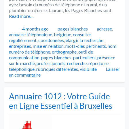
ayez besoin du numéro de téléphone d’un ami, d’un
plombier ou d’un restaurant, les Pages Blanches sont
Read more…
Publié
Catégories
Tags
4 months ago
pages blanches
adresse
,
annuaire téléphonique
,
belgique
,
consulter
régulièrement
,
coordonnées
,
élargir la recherche
,
entreprises
,
mise en relation
,
mots-clés pertinents
,
nom
,
numéro de téléphone
,
orthographe
,
outil de
communication
,
pages blanches
,
particuliers
,
présence
sur le marché
,
professionnels
,
recherche
,
répertoire
téléphonique
,
rubriques différentes
,
visibilité
Laisser
un commentaire
Annuaire 1012 : Votre Guide
en Ligne Essentiel à Bruxelles