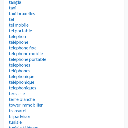
tangla
taxi
taxi bruxelles
tel
tel mobile
tel portable
telephon
téléphone
telephone fixe
telephone mobile
telephone portable
telephones
téléphones
telephonique
téléphonique
telephoniques
terrasse
terre blanche
tower immobilier
transatel
tripadvisor
tunisie
tunisie télécom