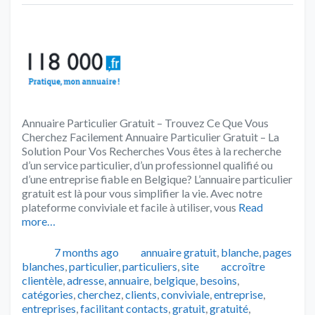
Annuaire Particulier Gratuit – Trouvez Ce Que Vous
Cherchez Facilement Annuaire Particulier Gratuit – La
Solution Pour Vos Recherches Vous êtes à la recherche
d’un service particulier, d’un professionnel qualifié ou
d’une entreprise fiable en Belgique? L’annuaire particulier
gratuit est là pour vous simplifier la vie. Avec notre
plateforme conviviale et facile à utiliser, vous
Read
more…
Publié
Catégories
7 months ago
annuaire gratuit
,
blanche
,
pages
Tags
blanches
,
particulier
,
particuliers
,
site
accroître
clientèle
,
adresse
,
annuaire
,
belgique
,
besoins
,
catégories
,
cherchez
,
clients
,
conviviale
,
entreprise
,
entreprises
,
facilitant contacts
,
gratuit
,
gratuité
,