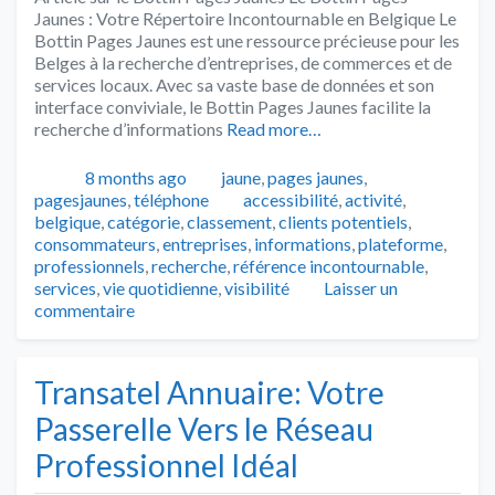
Jaunes : Votre Répertoire Incontournable en Belgique Le
Bottin Pages Jaunes est une ressource précieuse pour les
Belges à la recherche d’entreprises, de commerces et de
services locaux. Avec sa vaste base de données et son
interface conviviale, le Bottin Pages Jaunes facilite la
recherche d’informations
Read more…
Publié
Catégories
8 months ago
jaune
,
pages jaunes
,
Tags
pagesjaunes
,
téléphone
accessibilité
,
activité
,
belgique
,
catégorie
,
classement
,
clients potentiels
,
consommateurs
,
entreprises
,
informations
,
plateforme
,
professionnels
,
recherche
,
référence incontournable
,
services
,
vie quotidienne
,
visibilité
Laisser un
commentaire
Transatel Annuaire: Votre
Passerelle Vers le Réseau
Professionnel Idéal