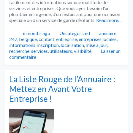
facilement des informations sur une multitude de
services et entreprises. Que vous ayez besoin d’un
plombier en urgence, d’un restaurant pour une occasion
spéciale ou d’un service de garde d’enfants,
Read more…
Publié
Catégories
Tags
6 months ago
Uncategorized
annuaire
247
,
belgique
,
contact
,
entreprise
,
entreprises locales
,
informations
,
inscription
,
localisation
,
mise à jour
,
recherche
,
services
,
utilisateurs
,
visibilité
Laisser un
commentaire
La Liste Rouge de l’Annuaire :
Mettez en Avant Votre
Entreprise !