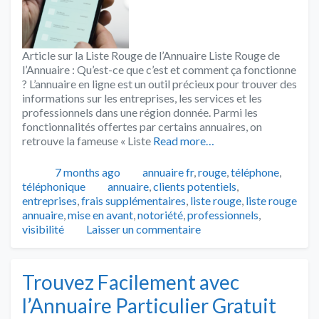
Article sur la Liste Rouge de l’Annuaire Liste Rouge de
l’Annuaire : Qu’est-ce que c’est et comment ça fonctionne
? L’annuaire en ligne est un outil précieux pour trouver des
informations sur les entreprises, les services et les
professionnels dans une région donnée. Parmi les
fonctionnalités offertes par certains annuaires, on
retrouve la fameuse « Liste
Read more…
Publié
Catégories
7 months ago
annuaire fr
,
rouge
,
téléphone
,
Tags
téléphonique
annuaire
,
clients potentiels
,
entreprises
,
frais supplémentaires
,
liste rouge
,
liste rouge
annuaire
,
mise en avant
,
notoriété
,
professionnels
,
visibilité
Laisser un commentaire
Trouvez Facilement avec
l’Annuaire Particulier Gratuit