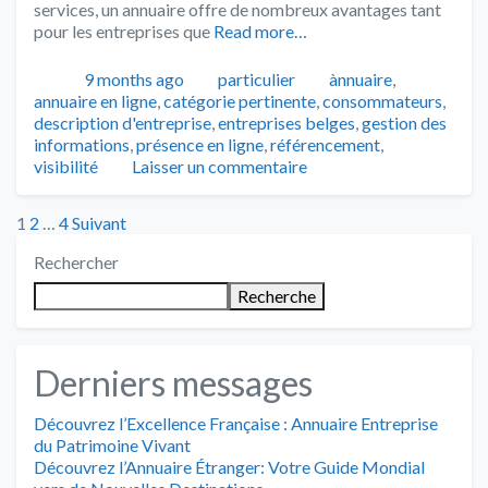
services, un annuaire offre de nombreux avantages tant
pour les entreprises que
Read more…
Publié
Catégories
Tags
9 months ago
particulier
ànnuaire
,
annuaire en ligne
,
catégorie pertinente
,
consommateurs
,
description d'entreprise
,
entreprises belges
,
gestion des
informations
,
présence en ligne
,
référencement
,
visibilité
Laisser un commentaire
Posts
1
2
…
4
Suivant
Rechercher
pagination
Recherche
Derniers messages
Découvrez l’Excellence Française : Annuaire Entreprise
du Patrimoine Vivant
Découvrez l’Annuaire Étranger: Votre Guide Mondial