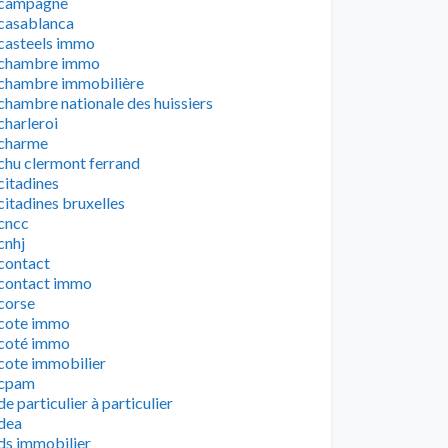
campagne
casablanca
casteels immo
chambre immo
chambre immobilière
chambre nationale des huissiers
charleroi
charme
chu clermont ferrand
citadines
citadines bruxelles
cncc
cnhj
contact
contact immo
corse
cote immo
coté immo
cote immobilier
cpam
de particulier à particulier
dea
ds immobilier