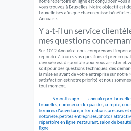
notre répertoire en ligne est conçu pour vous 
vous trouvez à Bruxelles. Notre objectif est d
bruxelloises afin que chacun puisse bénéficier
Annuaire.
Y a-t-il un service client
mes questions concernan
Sur 1012 Annuaire, nous comprenons l’importanc
répondre à toutes vos questions et préoccupa
dévouée est disponible pour vous assister et v
soit pour des questions techniques, des deman
la mise en avant de votre entreprise sur notre r
satisfaction est notre priorité, et nous sommes
tout moment.
Publié
Auteur
5 months ago
annuairepro-bruxelle
bruxelles
,
commerce de quartier
,
compte
,
coor
horaires d'ouverture
,
informations précises et
notoriété
,
petites entreprises
,
photos attractiv
répertoire en ligne
,
restaurant
,
salon de beauté
ligne