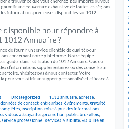
aider à trouver ce que vous cherchez, peu importe où vous
e garantir une couverture exhaustive de toutes les régions
 des informations précieuses disponibles sur 1012
èle disponible pour répondre à
t 1012 Annuaire ?
e de fournir un service clientèle de qualité pour
tions concernant notre plateforme. Notre équipe
ous guider dans l’utilisation de 1012 Annuaire. Que ce
des d’informations supplémentaires ou des conseils sur
épertoire, n’hésitez pas à nous contacter. Votre
 là pour vous offrir un support personnalisé et efficace à
Catégories
Tags
s
Uncategorized
1012 annuaire
,
adresse
,
données de contact
,
entreprises
,
événements
,
gratuité
,
 complètes
,
inscription
,
mise à jour des informations
,
es vidéos attrayantes
,
promotion
,
public bruxellois
,
,
service professionnel
,
services
,
visibilité
,
visibilité en