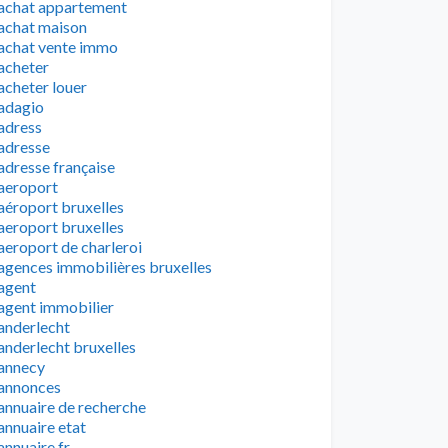
achat appartement
achat maison
achat vente immo
acheter
acheter louer
adagio
adress
adresse
adresse française
aeroport
aéroport bruxelles
aeroport bruxelles
aeroport de charleroi
agences immobilières bruxelles
agent
agent immobilier
anderlecht
anderlecht bruxelles
annecy
annonces
annuaire de recherche
annuaire etat
annuaire fr