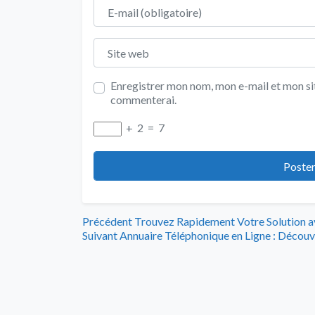
E-mail
Site web
Enregistrer mon nom, mon e-mail et mon sit
commenterai.
+
2
=
7
Navigation
Article
Précédent
Trouvez Rapidement Votre Solution av
Article
précédent
Suivant
Annuaire Téléphonique en Ligne : Découv
de
suivant
:
:
l’article