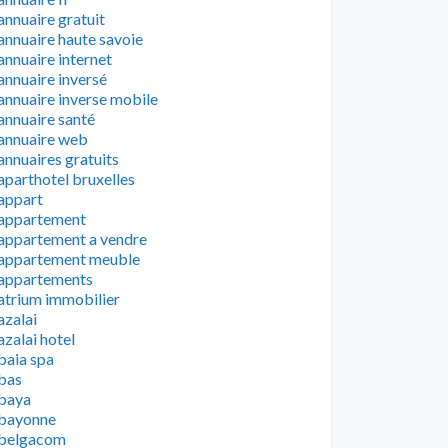
annuaire gratuit
annuaire haute savoie
annuaire internet
annuaire inversé
annuaire inverse mobile
annuaire santé
annuaire web
annuaires gratuits
aparthotel bruxelles
appart
appartement
appartement a vendre
appartement meuble
appartements
atrium immobilier
azalai
azalai hotel
baia spa
bas
baya
bayonne
belgacom