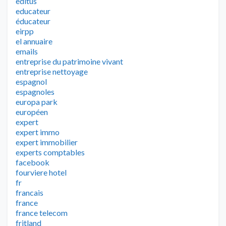
editus
educateur
éducateur
eirpp
el annuaire
emails
entreprise du patrimoine vivant
entreprise nettoyage
espagnol
espagnoles
europa park
européen
expert
expert immo
expert immobilier
experts comptables
facebook
fourviere hotel
fr
francais
france
france telecom
fritland