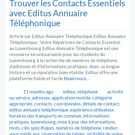
Trouver les Contacts Essentiels
avec Editus Annuaire
Téléphonique
Article sur Editus Annuaire Téléphonique Editus Annuaire
Téléphonique : Votre Répertoire de Contacts Essentiel
au Luxembourg Editus Annuaire Téléphonique est une
ressource incontournable pour les résidents du
Luxembourg à la recherche de numéros de téléphone,
d’adresses et d’informations pratiques. Avec sa longue
histoire et sa réputation bien établie, Editus offre une
plateforme fiable et facile
Read more…
Publié
Catégories
Tags
11 months ago
editus
,
téléphone
activité
ou service
,
adresses
,
application mobile
,
catégorie
appropriée
,
contacts
,
coordonnées
,
détails de contact
,
editus annuaire téléphonique
,
expérience utilisateur
,
horaires des transports en commun
,
informations
pratiques
,
luxembourg
,
mise à jour des informations
,
mots-clés spécifiques
,
numéros de téléphone
,
rendez-
vous médicaux
,
réservation de tables
,
visibilité de votre