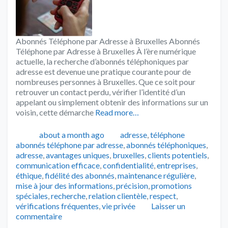
Abonnés Téléphone par Adresse à Bruxelles Abonnés
Téléphone par Adresse à Bruxelles À l’ère numérique
actuelle, la recherche d’abonnés téléphoniques par
adresse est devenue une pratique courante pour de
nombreuses personnes à Bruxelles. Que ce soit pour
retrouver un contact perdu, vérifier l’identité d’un
appelant ou simplement obtenir des informations sur un
voisin, cette démarche
Read more…
Publié
Catégories
Tags
about a month ago
adresse
,
téléphone
abonnés téléphone par adresse
,
abonnés téléphoniques
,
adresse
,
avantages uniques
,
bruxelles
,
clients potentiels
,
communication efficace
,
confidentialité
,
entreprises
,
éthique
,
fidélité des abonnés
,
maintenance régulière
,
mise à jour des informations
,
précision
,
promotions
spéciales
,
recherche
,
relation clientèle
,
respect
,
vérifications fréquentes
,
vie privée
Laisser un
commentaire