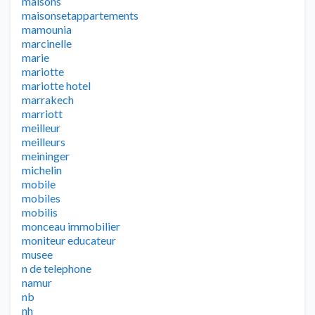
maisons
maisonsetappartements
mamounia
marcinelle
marie
mariotte
mariotte hotel
marrakech
marriott
meilleur
meilleurs
meininger
michelin
mobile
mobiles
mobilis
monceau immobilier
moniteur educateur
musee
n de telephone
namur
nb
nh