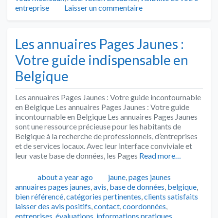
entreprise
Laisser un commentaire
Les annuaires Pages Jaunes :
Votre guide indispensable en
Belgique
Les annuaires Pages Jaunes : Votre guide incontournable
en Belgique Les annuaires Pages Jaunes : Votre guide
incontournable en Belgique Les annuaires Pages Jaunes
sont une ressource précieuse pour les habitants de
Belgique à la recherche de professionnels, d’entreprises
et de services locaux. Avec leur interface conviviale et
leur vaste base de données, les Pages
Read more…
Publié
Catégories
Tags
about a year ago
jaune
,
pages jaunes
annuaires pages jaunes
,
avis
,
base de données
,
belgique
,
bien référencé
,
catégories pertinentes
,
clients satisfaits
laisser des avis positifs
,
contact
,
coordonnées
,
entreprises
,
évaluations
,
informations pratiques
,