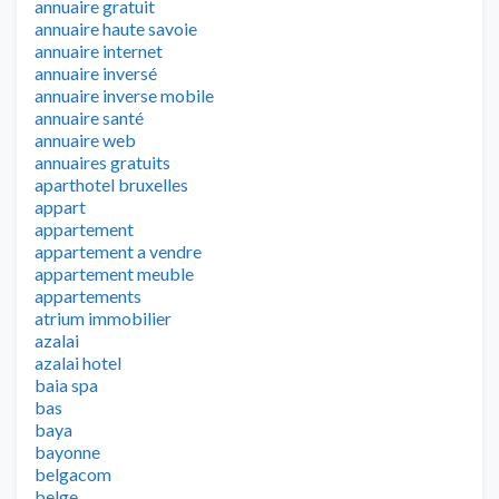
annuaire gratuit
annuaire haute savoie
annuaire internet
annuaire inversé
annuaire inverse mobile
annuaire santé
annuaire web
annuaires gratuits
aparthotel bruxelles
appart
appartement
appartement a vendre
appartement meuble
appartements
atrium immobilier
azalai
azalai hotel
baia spa
bas
baya
bayonne
belgacom
belge