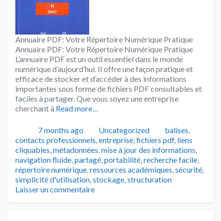
Annuaire PDF: Votre Répertoire Numérique Pratique
Annuaire PDF: Votre Répertoire Numérique Pratique
L’annuaire PDF est un outil essentiel dans le monde
numérique d’aujourd’hui. Il offre une façon pratique et
efficace de stocker et d’accéder à des informations
importantes sous forme de fichiers PDF consultables et
faciles à partager. Que vous soyez une entreprise
cherchant à
Read more…
Publié
Catégories
Tags
7 months ago
Uncategorized
balises
,
contacts professionnels
,
entreprise
,
fichiers pdf
,
liens
cliquables
,
métadonnées
,
mise à jour des informations
,
navigation fluide
,
partagé
,
portabilité
,
recherche facile
,
répertoire numérique
,
ressources académiques
,
sécurité
,
simplicité d'utilisation
,
stockage
,
structuration
Laisser un commentaire