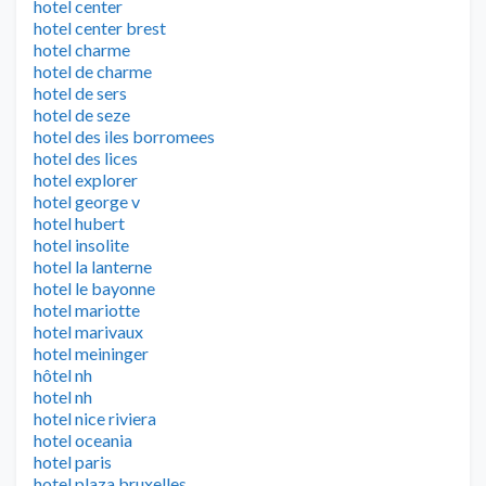
hotel center
hotel center brest
hotel charme
hotel de charme
hotel de sers
hotel de seze
hotel des iles borromees
hotel des lices
hotel explorer
hotel george v
hotel hubert
hotel insolite
hotel la lanterne
hotel le bayonne
hotel mariotte
hotel marivaux
hotel meininger
hôtel nh
hotel nh
hotel nice riviera
hotel oceania
hotel paris
hotel plaza bruxelles