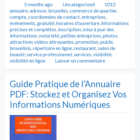
Publié
Catégories
Tags
5 months ago
Uncategorized
1012
annuaire
,
adresse
,
bruxelles
,
commerce de quartier
,
compte
,
coordonnées de contact
,
entreprises
,
événements
,
gratuité
,
horaires d'ouverture
,
informations
précises et complètes
,
inscription
,
mise à jour des
informations
,
notoriété
,
petites entreprises
,
photos
attractives vidéos attrayantes
,
promotion
,
public
bruxellois
,
répertoire en ligne
,
restaurant
,
salon de
beauté
,
service professionnel
,
services
,
visibilité
,
visibilité en ligne
Laisser un commentaire
Guide Pratique de l’Annuaire
PDF: Stockez et Organisez Vos
Informations Numériques