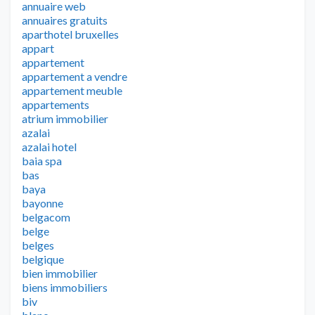
annuaire web
annuaires gratuits
aparthotel bruxelles
appart
appartement
appartement a vendre
appartement meuble
appartements
atrium immobilier
azalai
azalai hotel
baia spa
bas
baya
bayonne
belgacom
belge
belges
belgique
bien immobilier
biens immobiliers
biv