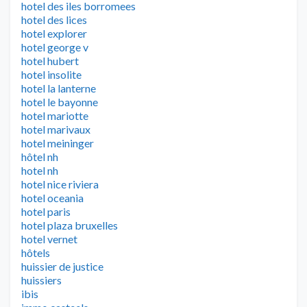
hotel des iles borromees
hotel des lices
hotel explorer
hotel george v
hotel hubert
hotel insolite
hotel la lanterne
hotel le bayonne
hotel mariotte
hotel marivaux
hotel meininger
hôtel nh
hotel nh
hotel nice riviera
hotel oceania
hotel paris
hotel plaza bruxelles
hotel vernet
hôtels
huissier de justice
huissiers
ibis