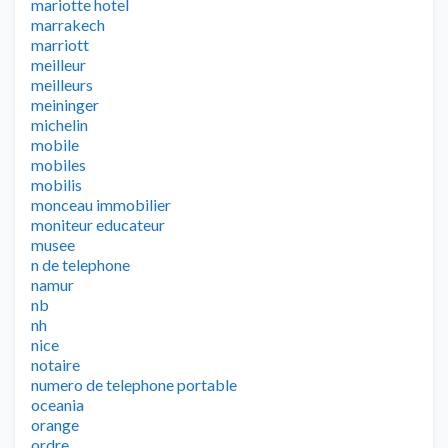
mariotte hotel
marrakech
marriott
meilleur
meilleurs
meininger
michelin
mobile
mobiles
mobilis
monceau immobilier
moniteur educateur
musee
n de telephone
namur
nb
nh
nice
notaire
numero de telephone portable
oceania
orange
ordre