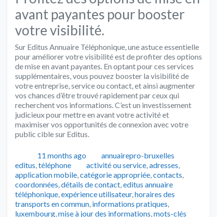
avant payantes pour booster
votre visibilité.
Sur Editus Annuaire Téléphonique, une astuce essentielle
pour améliorer votre visibilité est de profiter des options
de mise en avant payantes. En optant pour ces services
supplémentaires, vous pouvez booster la visibilité de
votre entreprise, service ou contact, et ainsi augmenter
vos chances d’être trouvé rapidement par ceux qui
recherchent vos informations. C’est un investissement
judicieux pour mettre en avant votre activité et
maximiser vos opportunités de connexion avec votre
public cible sur Editus.
Publié
Auteur
Catégori
11 months ago
annuairepro-bruxelles
Tags
editus
,
téléphone
activité ou service
,
adresses
,
application mobile
,
catégorie appropriée
,
contacts
,
coordonnées
,
détails de contact
,
editus annuaire
téléphonique
,
expérience utilisateur
,
horaires des
transports en commun
,
informations pratiques
,
luxembourg
,
mise à jour des informations
,
mots-clés