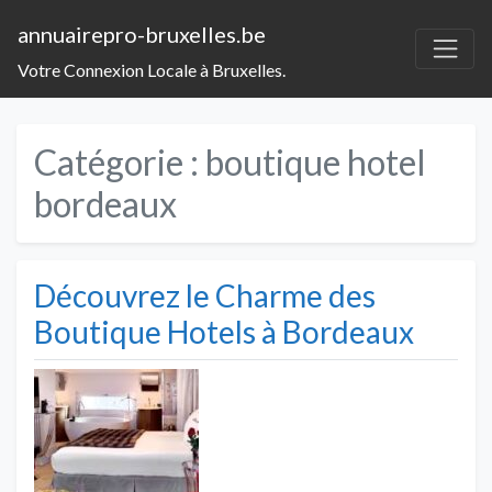
annuairepro-bruxelles.be
Votre Connexion Locale à Bruxelles.
Catégorie :
boutique hotel
bordeaux
Découvrez le Charme des
Boutique Hotels à Bordeaux