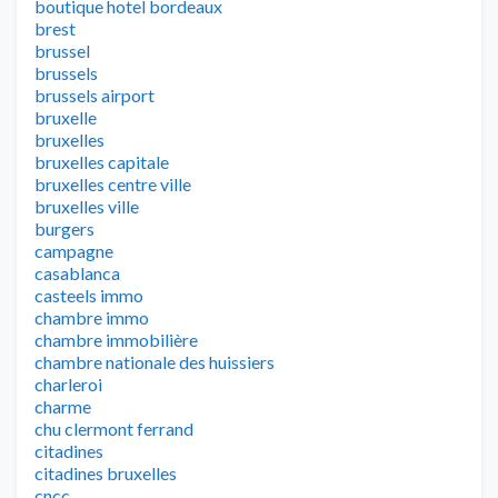
boutique hotel bordeaux
brest
brussel
brussels
brussels airport
bruxelle
bruxelles
bruxelles capitale
bruxelles centre ville
bruxelles ville
burgers
campagne
casablanca
casteels immo
chambre immo
chambre immobilière
chambre nationale des huissiers
charleroi
charme
chu clermont ferrand
citadines
citadines bruxelles
cncc