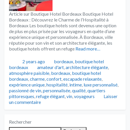
Article sur Boutique Hotel Bordeaux Boutique Hotel
Bordeaux : Découvrez le Charme de l’Hospitalité à
Bordeaux Les boutique hotels sont devenus une option
de plus en plus prisée par les voyageurs en quête d’une
expérience unique et personnalisée. À Bordeaux, ville
réputée pour son vin et son architecture élégante, les
boutique hotels offrent un refuge
Read more…
Publié
Catégories
2 years ago
bordeaux
,
boutique hotel
Tags
bordeaux
amateur d'art
,
architecture élégante
,
atmosphère paisible
,
bordeaux
,
boutique hotel
bordeaux
,
charme
,
confort
,
escapade relaxante
,
expérience unique
,
hospitalité
,
intime
,
luxe personnalisé
,
passionné de vin
,
personnalisée
,
qualité
,
quartiers
pittoresques
,
refuge élégant
,
vin
,
voyageurs
Laisser
un commentaire
Rechercher