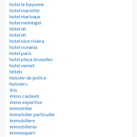
hotel le bayonne
hotel mariotte
hotel marivaux
hotel meininger
hôtel nh
hotel nh
hotel nice riviera
hotel oceania
hotel paris
hotel plaza bruxelles
hotel vernet
hôtels
huissier de justice
huissiers
ibis
immo casteels
immo expertise
immobilier
immobilier particulier
immobiliere
immobilieres
immoexpert