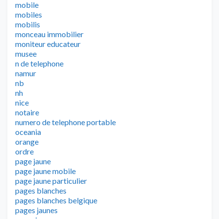
mobile
mobiles
mobilis
monceau immobilier
moniteur educateur
musee
n de telephone
namur
nb
nh
nice
notaire
numero de telephone portable
oceania
orange
ordre
page jaune
page jaune mobile
page jaune particulier
pages blanches
pages blanches belgique
pages jaunes