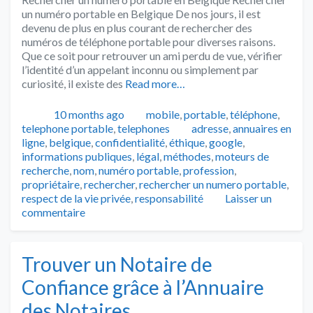
un numéro portable en Belgique De nos jours, il est
devenu de plus en plus courant de rechercher des
numéros de téléphone portable pour diverses raisons.
Que ce soit pour retrouver un ami perdu de vue, vérifier
l’identité d’un appelant inconnu ou simplement par
curiosité, il existe des
Read more…
Publié
Catégories
10 months ago
mobile
,
portable
,
téléphone
,
Tags
telephone portable
,
telephones
adresse
,
annuaires en
ligne
,
belgique
,
confidentialité
,
éthique
,
google
,
informations publiques
,
légal
,
méthodes
,
moteurs de
recherche
,
nom
,
numéro portable
,
profession
,
propriétaire
,
rechercher
,
rechercher un numero portable
,
respect de la vie privée
,
responsabilité
Laisser un
commentaire
Trouver un Notaire de
Confiance grâce à l’Annuaire
des Notaires