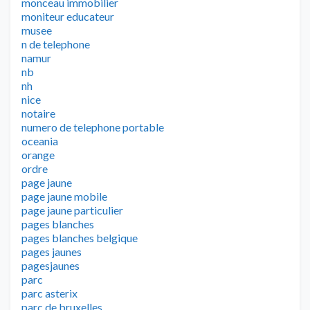
monceau immobilier
moniteur educateur
musee
n de telephone
namur
nb
nh
nice
notaire
numero de telephone portable
oceania
orange
ordre
page jaune
page jaune mobile
page jaune particulier
pages blanches
pages blanches belgique
pages jaunes
pagesjaunes
parc
parc asterix
parc de bruxelles