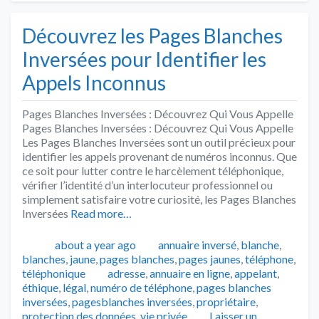
Découvrez les Pages Blanches
Inversées pour Identifier les
Appels Inconnus
Pages Blanches Inversées : Découvrez Qui Vous Appelle
Pages Blanches Inversées : Découvrez Qui Vous Appelle
Les Pages Blanches Inversées sont un outil précieux pour
identifier les appels provenant de numéros inconnus. Que
ce soit pour lutter contre le harcèlement téléphonique,
vérifier l’identité d’un interlocuteur professionnel ou
simplement satisfaire votre curiosité, les Pages Blanches
Inversées
Read more…
Publié
Catégories
about a year ago
annuaire inversé
,
blanche
,
blanches
,
jaune
,
pages blanches
,
pages jaunes
,
téléphone
,
Tags
téléphonique
adresse
,
annuaire en ligne
,
appelant
,
éthique
,
légal
,
numéro de téléphone
,
pages blanches
inversées
,
pagesblanches inversées
,
propriétaire
,
protection des données
,
vie privée
Laisser un