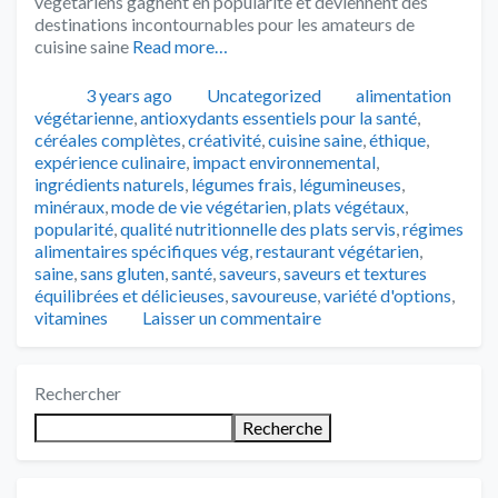
végétariens gagnent en popularité et deviennent des
destinations incontournables pour les amateurs de
cuisine saine
Read more…
Publié
Catégories
Tags
3 years ago
Uncategorized
alimentation
végétarienne
,
antioxydants essentiels pour la santé
,
céréales complètes
,
créativité
,
cuisine saine
,
éthique
,
expérience culinaire
,
impact environnemental
,
ingrédients naturels
,
légumes frais
,
légumineuses
,
minéraux
,
mode de vie végétarien
,
plats végétaux
,
popularité
,
qualité nutritionnelle des plats servis
,
régimes
alimentaires spécifiques vég
,
restaurant végétarien
,
saine
,
sans gluten
,
santé
,
saveurs
,
saveurs et textures
équilibrées et délicieuses
,
savoureuse
,
variété d'options
,
vitamines
Laisser un commentaire
Rechercher
Recherche