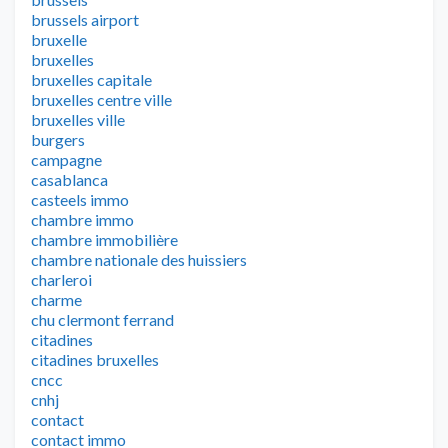
brussels airport
bruxelle
bruxelles
bruxelles capitale
bruxelles centre ville
bruxelles ville
burgers
campagne
casablanca
casteels immo
chambre immo
chambre immobilière
chambre nationale des huissiers
charleroi
charme
chu clermont ferrand
citadines
citadines bruxelles
cncc
cnhj
contact
contact immo