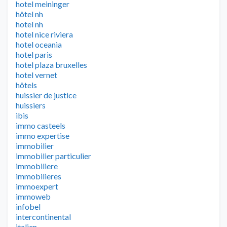
hotel meininger
hôtel nh
hotel nh
hotel nice riviera
hotel oceania
hotel paris
hotel plaza bruxelles
hotel vernet
hôtels
huissier de justice
huissiers
ibis
immo casteels
immo expertise
immobilier
immobilier particulier
immobiliere
immobilieres
immoexpert
immoweb
infobel
intercontinental
italien