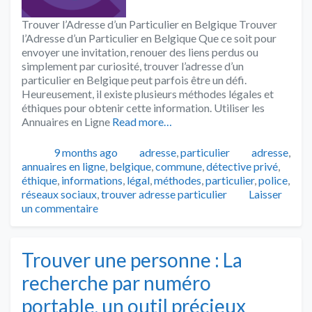
Trouver l’Adresse d’un Particulier en Belgique Trouver
l’Adresse d’un Particulier en Belgique Que ce soit pour
envoyer une invitation, renouer des liens perdus ou
simplement par curiosité, trouver l’adresse d’un
particulier en Belgique peut parfois être un défi.
Heureusement, il existe plusieurs méthodes légales et
éthiques pour obtenir cette information. Utiliser les
Annuaires en Ligne
Read more…
Publié
Catégories
Tags
9 months ago
adresse
,
particulier
adresse
,
annuaires en ligne
,
belgique
,
commune
,
détective privé
,
éthique
,
informations
,
légal
,
méthodes
,
particulier
,
police
,
réseaux sociaux
,
trouver adresse particulier
Laisser
un commentaire
Trouver une personne : La
recherche par numéro
portable, un outil précieux