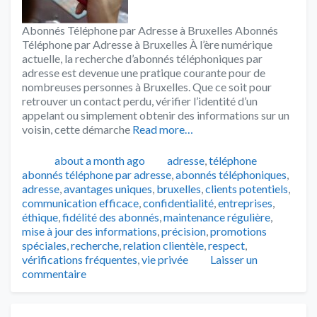
Abonnés Téléphone par Adresse à Bruxelles Abonnés
Téléphone par Adresse à Bruxelles À l’ère numérique
actuelle, la recherche d’abonnés téléphoniques par
adresse est devenue une pratique courante pour de
nombreuses personnes à Bruxelles. Que ce soit pour
retrouver un contact perdu, vérifier l’identité d’un
appelant ou simplement obtenir des informations sur un
voisin, cette démarche
Read more…
Publié
Catégories
Tags
about a month ago
adresse
,
téléphone
abonnés téléphone par adresse
,
abonnés téléphoniques
,
adresse
,
avantages uniques
,
bruxelles
,
clients potentiels
,
communication efficace
,
confidentialité
,
entreprises
,
éthique
,
fidélité des abonnés
,
maintenance régulière
,
mise à jour des informations
,
précision
,
promotions
spéciales
,
recherche
,
relation clientèle
,
respect
,
vérifications fréquentes
,
vie privée
Laisser un
commentaire