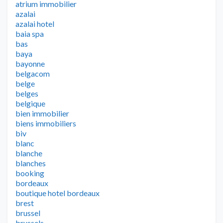
atrium immobilier
azalai
azalai hotel
baia spa
bas
baya
bayonne
belgacom
belge
belges
belgique
bien immobilier
biens immobiliers
biv
blanc
blanche
blanches
booking
bordeaux
boutique hotel bordeaux
brest
brussel
brussels