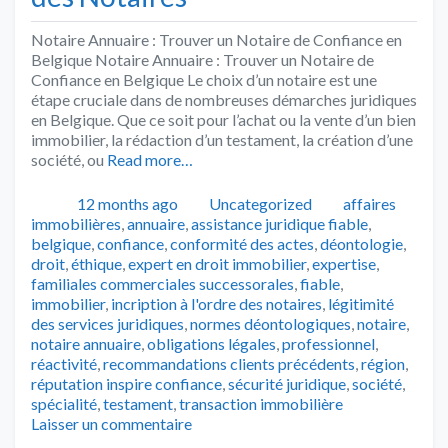
Notaire Annuaire : Trouver un Notaire de Confiance en
Belgique Notaire Annuaire : Trouver un Notaire de
Confiance en Belgique Le choix d’un notaire est une
étape cruciale dans de nombreuses démarches juridiques
en Belgique. Que ce soit pour l’achat ou la vente d’un bien
immobilier, la rédaction d’un testament, la création d’une
société, ou
Read more…
Publié
Catégories
Tags
12 months ago
Uncategorized
affaires
immobilières
,
annuaire
,
assistance juridique fiable
,
belgique
,
confiance
,
conformité des actes
,
déontologie
,
droit
,
éthique
,
expert en droit immobilier
,
expertise
,
familiales commerciales successorales
,
fiable
,
immobilier
,
incription à l'ordre des notaires
,
légitimité
des services juridiques
,
normes déontologiques
,
notaire
,
notaire annuaire
,
obligations légales
,
professionnel
,
réactivité
,
recommandations clients précédents
,
région
,
réputation inspire confiance
,
sécurité juridique
,
société
,
spécialité
,
testament
,
transaction immobilière
Laisser un commentaire