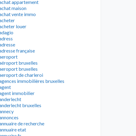
achat appartement
achat maison
achat vente immo
acheter
acheter louer
adagio
adress
adresse
adresse française
aeroport
aéroport bruxelles
aeroport bruxelles
aeroport de charleroi
agences immobilières bruxelles
agent
agent immobilier
anderlecht
anderlecht bruxelles
annecy
annonces
annuaire de recherche
annuaire etat
annuaire fr