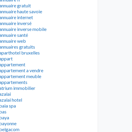
annuaire gratuit
annuaire haute savoie
annuaire internet
annuaire inversé
annuaire inverse mobile
annuaire santé
annuaire web
annuaires gratuits
aparthotel bruxelles
appart
appartement
appartement a vendre
appartement meuble
appartements
atrium immobilier
azalai
azalai hotel
baia spa
bas
baya
bayonne
belgacom