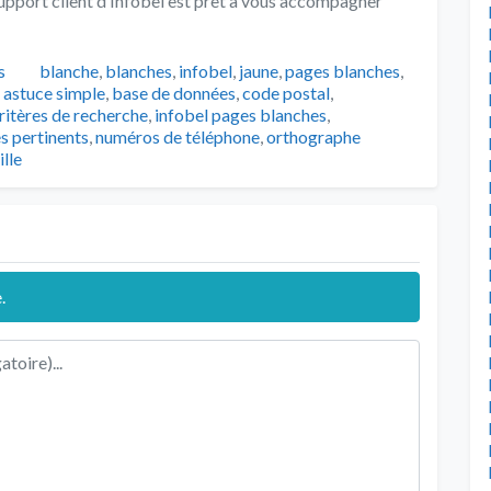
pport client d’Infobel est prêt à vous accompagner
Catégories
s
blanche
,
blanches
,
infobel
,
jaune
,
pages blanches
,
Tags
astuce simple
,
base de données
,
code postal
,
ritères de recherche
,
infobel pages blanches
,
s pertinents
,
numéros de téléphone
,
orthographe
ille
.