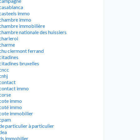
campagne
casablanca
casteels immo
chambre immo
chambre immobilière
chambre nationale des huissiers
charleroi
charme
chu clermont ferrand
citadines
citadines bruxelles
cncc
cnhj
contact
contact immo
corse
cote immo
coté immo
cote immobilier
cpam
de particulier à particulier
dea
ds immobilier