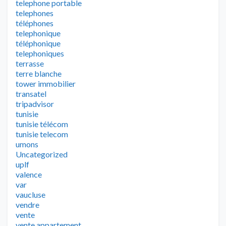
telephone portable
telephones
téléphones
telephonique
téléphonique
telephoniques
terrasse
terre blanche
tower immobilier
transatel
tripadvisor
tunisie
tunisie télécom
tunisie telecom
umons
Uncategorized
uplf
valence
var
vaucluse
vendre
vente
vente appartement