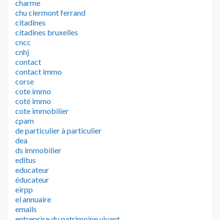
charme
chu clermont ferrand
citadines
citadines bruxelles
cncc
cnhj
contact
contact immo
corse
cote immo
coté immo
cote immobilier
cpam
de particulier à particulier
dea
ds immobilier
editus
educateur
éducateur
eirpp
el annuaire
emails
entreprise du patrimoine vivant