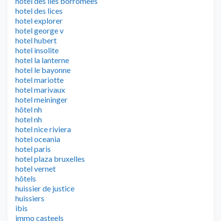
hotel des iles borromees
hotel des lices
hotel explorer
hotel george v
hotel hubert
hotel insolite
hotel la lanterne
hotel le bayonne
hotel mariotte
hotel marivaux
hotel meininger
hôtel nh
hotel nh
hotel nice riviera
hotel oceania
hotel paris
hotel plaza bruxelles
hotel vernet
hôtels
huissier de justice
huissiers
ibis
immo casteels