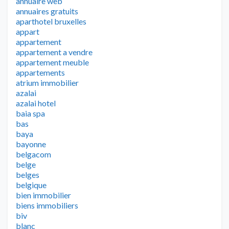
annuaire web
annuaires gratuits
aparthotel bruxelles
appart
appartement
appartement a vendre
appartement meuble
appartements
atrium immobilier
azalai
azalai hotel
baia spa
bas
baya
bayonne
belgacom
belge
belges
belgique
bien immobilier
biens immobiliers
biv
blanc