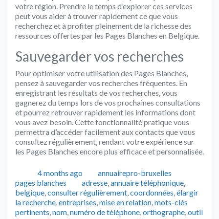
votre région. Prendre le temps d’explorer ces services
peut vous aider à trouver rapidement ce que vous
recherchez et à profiter pleinement de la richesse des
ressources offertes par les Pages Blanches en Belgique.
Sauvegarder vos recherches
Pour optimiser votre utilisation des Pages Blanches,
pensez à sauvegarder vos recherches fréquentes. En
enregistrant les résultats de vos recherches, vous
gagnerez du temps lors de vos prochaines consultations
et pourrez retrouver rapidement les informations dont
vous avez besoin. Cette fonctionnalité pratique vous
permettra d’accéder facilement aux contacts que vous
consultez régulièrement, rendant votre expérience sur
les Pages Blanches encore plus efficace et personnalisée.
Publié
Auteur
Catégorie
4 months ago
annuairepro-bruxelles
Tags
pages blanches
adresse
,
annuaire téléphonique
,
belgique
,
consulter régulièrement
,
coordonnées
,
élargir
la recherche
,
entreprises
,
mise en relation
,
mots-clés
pertinents
,
nom
,
numéro de téléphone
,
orthographe
,
outil