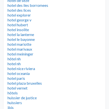
hotel de seze
hotel des iles borromees
hotel des lices
hotel explorer
hotel george v
hotel hubert
hotel insolite
hotel la lanterne
hotel le bayonne
hotel mariotte
hotel marivaux
hotel meininger
hôtel nh
hotel nh
hotel nice riviera
hotel oceania
hotel paris
hotel plaza bruxelles
hotel vernet
hôtels
huissier de justice
huissiers
ibis