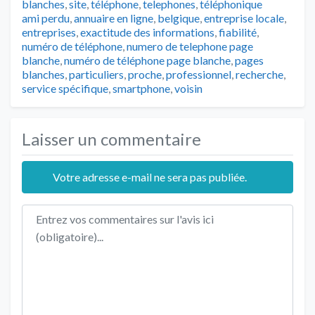
Tags
blanches
,
site
,
téléphone
,
telephones
,
téléphonique
ami perdu
,
annuaire en ligne
,
belgique
,
entreprise locale
,
entreprises
,
exactitude des informations
,
fiabilité
,
numéro de téléphone
,
numero de telephone page
blanche
,
numéro de téléphone page blanche
,
pages
blanches
,
particuliers
,
proche
,
professionnel
,
recherche
,
service spécifique
,
smartphone
,
voisin
Laisser un commentaire
Votre adresse e-mail ne sera pas publiée.
Texte de l'avis