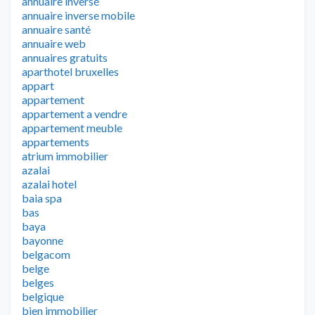
annuaire inversé
annuaire inverse mobile
annuaire santé
annuaire web
annuaires gratuits
aparthotel bruxelles
appart
appartement
appartement a vendre
appartement meuble
appartements
atrium immobilier
azalai
azalai hotel
baia spa
bas
baya
bayonne
belgacom
belge
belges
belgique
bien immobilier