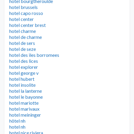
hotel bourgtheroulde
hotel brussels
hotel capo rosso
hotel center
hotel center brest
hotel charme
hotel de charme
hotel de sers
hotel de seze
hotel des iles borromees
hotel des lices
hotel explorer
hotel george v
hotel hubert
hotel insolite
hotel la lanterne
hotel le bayonne
hotel mariotte
hotel marivaux
hotel meininger
hôtel nh
hotel nh
hotel nice riviera