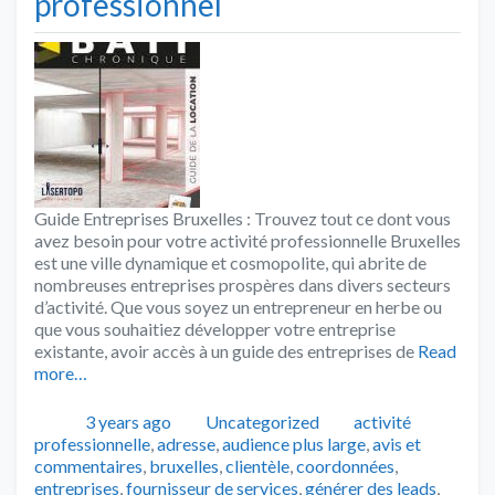
professionnel
Guide Entreprises Bruxelles : Trouvez tout ce dont vous
avez besoin pour votre activité professionnelle Bruxelles
est une ville dynamique et cosmopolite, qui abrite de
nombreuses entreprises prospères dans divers secteurs
d’activité. Que vous soyez un entrepreneur en herbe ou
que vous souhaitiez développer votre entreprise
existante, avoir accès à un guide des entreprises de
Read
more…
Publié
Catégories
Tags
3 years ago
Uncategorized
activité
professionnelle
,
adresse
,
audience plus large
,
avis et
commentaires
,
bruxelles
,
clientèle
,
coordonnées
,
entreprises
,
fournisseur de services
,
générer des leads
,