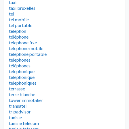
taxi
taxi bruxelles
tel
tel mobile
tel portable
telephon
téléphone
telephone fixe
telephone mobile
telephone portable
telephones
téléphones
telephonique
téléphonique
telephoniques
terrasse
terre blanche
tower immobilier
transatel
tripadvisor
tunisie
tunisie télécom
tunisie telecom