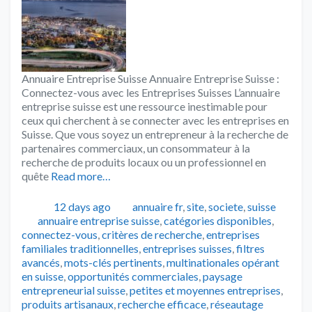
Annuaire Entreprise Suisse Annuaire Entreprise Suisse :
Connectez-vous avec les Entreprises Suisses L’annuaire
entreprise suisse est une ressource inestimable pour
ceux qui cherchent à se connecter avec les entreprises en
Suisse. Que vous soyez un entrepreneur à la recherche de
partenaires commerciaux, un consommateur à la
recherche de produits locaux ou un professionnel en
quête
Read more…
Publié
Catégories
12 days ago
annuaire fr
,
site
,
societe
,
suisse
Tags
annuaire entreprise suisse
,
catégories disponibles
,
connectez-vous
,
critères de recherche
,
entreprises
familiales traditionnelles
,
entreprises suisses
,
filtres
avancés
,
mots-clés pertinents
,
multinationales opérant
en suisse
,
opportunités commerciales
,
paysage
entrepreneurial suisse
,
petites et moyennes entreprises
,
produits artisanaux
,
recherche efficace
,
réseautage