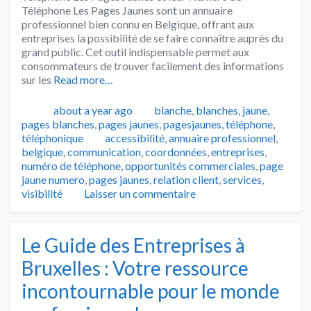
Téléphone Les Pages Jaunes sont un annuaire
professionnel bien connu en Belgique, offrant aux
entreprises la possibilité de se faire connaître auprès du
grand public. Cet outil indispensable permet aux
consommateurs de trouver facilement des informations
sur les
Read more…
Publié
Catégories
about a year ago
blanche
,
blanches
,
jaune
,
pages blanches
,
pages jaunes
,
pagesjaunes
,
téléphone
,
Tags
téléphonique
accessibilité
,
annuaire professionnel
,
belgique
,
communication
,
coordonnées
,
entreprises
,
numéro de téléphone
,
opportunités commerciales
,
page
jaune numero
,
pages jaunes
,
relation client
,
services
,
visibilité
Laisser un commentaire
Le Guide des Entreprises à
Bruxelles : Votre ressource
incontournable pour le monde