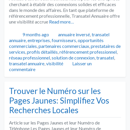
cherchant à établir des connexions solides et efficaces
dans le monde des affaires. En tant que plateforme de
référencement professionnelle, Transatel Annuaire offre
une visibilité accrue
Read more…
Publié
Catégories
Tags
9 months ago
annuaire inversé
,
transatel
annuaire
,
entreprises
,
fournisseurs
,
opportunités
commerciales
,
partenaires commerciaux
,
prestataires de
services
,
profils détaillés
,
référencement professionnel
,
réseau professionnel
,
solution de connexion
,
transatel
,
transatel annuaire
,
visibilité
Laisser un
commentaire
Trouver le Numéro sur les
Pages Jaunes: Simplifiez Vos
Recherches Locales
Article sur les Pages Jaunes et leur Numéro de
Téléphone Les Pages Jaunes et leur Numéro de