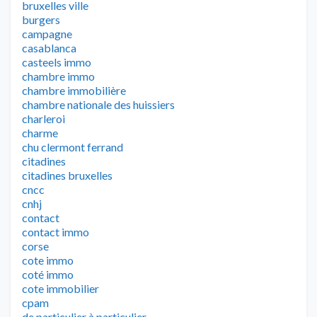
bruxelles ville
burgers
campagne
casablanca
casteels immo
chambre immo
chambre immobilière
chambre nationale des huissiers
charleroi
charme
chu clermont ferrand
citadines
citadines bruxelles
cncc
cnhj
contact
contact immo
corse
cote immo
coté immo
cote immobilier
cpam
de particulier à particulier