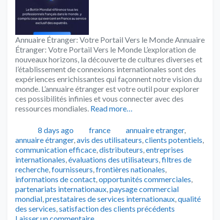
Annuaire Étranger: Votre Portail Vers le Monde Annuaire
Étranger: Votre Portail Vers le Monde L’exploration de
nouveaux horizons, la découverte de cultures diverses et
l’établissement de connexions internationales sont des
expériences enrichissantes qui façonnent notre vision du
monde. L’annuaire étranger est votre outil pour explorer
ces possibilités infinies et vous connecter avec des
ressources mondiales.
Read more…
Publié
Catégories
Tags
8 days ago
france
annuaire etranger
,
annuaire étranger
,
avis des utilisateurs
,
clients potentiels
,
communication efficace
,
distributeurs
,
entreprises
internationales
,
évaluations des utilisateurs
,
filtres de
recherche
,
fournisseurs
,
frontières nationales
,
informations de contact
,
opportunités commerciales
,
partenariats internationaux
,
paysage commercial
mondial
,
prestataires de services internationaux
,
qualité
des services
,
satisfaction des clients précédents
Laisser un commentaire