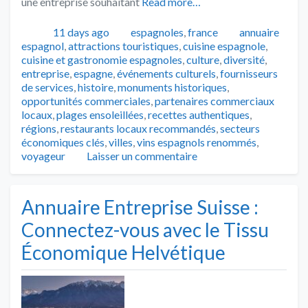
une entreprise souhaitant
Read more…
Publié
Catégories
Tags
11 days ago
espagnoles
,
france
annuaire
espagnol
,
attractions touristiques
,
cuisine espagnole
,
cuisine et gastronomie espagnoles
,
culture
,
diversité
,
entreprise
,
espagne
,
événements culturels
,
fournisseurs
de services
,
histoire
,
monuments historiques
,
opportunités commerciales
,
partenaires commerciaux
locaux
,
plages ensoleillées
,
recettes authentiques
,
régions
,
restaurants locaux recommandés
,
secteurs
économiques clés
,
villes
,
vins espagnols renommés
,
voyageur
Laisser un commentaire
Annuaire Entreprise Suisse :
Connectez-vous avec le Tissu
Économique Helvétique