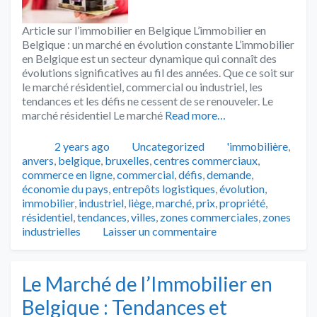
Article sur l’immobilier en Belgique L’immobilier en
Belgique : un marché en évolution constante L’immobilier
en Belgique est un secteur dynamique qui connaît des
évolutions significatives au fil des années. Que ce soit sur
le marché résidentiel, commercial ou industriel, les
tendances et les défis ne cessent de se renouveler. Le
marché résidentiel Le marché
Read more…
Publié
Catégories
Tags
2 years ago
Uncategorized
'immobilière
,
anvers
,
belgique
,
bruxelles
,
centres commerciaux
,
commerce en ligne
,
commercial
,
défis
,
demande
,
économie du pays
,
entrepôts logistiques
,
évolution
,
immobilier
,
industriel
,
liège
,
marché
,
prix
,
propriété
,
résidentiel
,
tendances
,
villes
,
zones commerciales
,
zones
industrielles
Laisser un commentaire
Le Marché de l’Immobilier en
Belgique : Tendances et