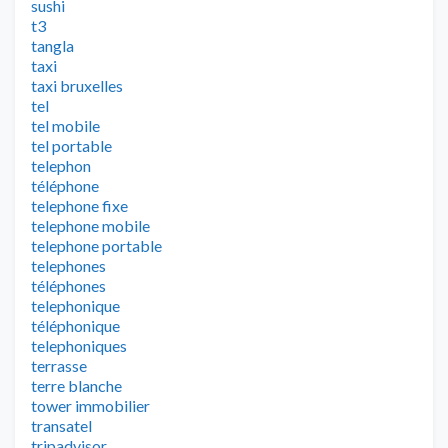
sushi
t3
tangla
taxi
taxi bruxelles
tel
tel mobile
tel portable
telephon
téléphone
telephone fixe
telephone mobile
telephone portable
telephones
téléphones
telephonique
téléphonique
telephoniques
terrasse
terre blanche
tower immobilier
transatel
tripadvisor