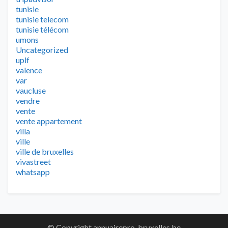
tunisie
tunisie telecom
tunisie télécom
umons
Uncategorized
uplf
valence
var
vaucluse
vendre
vente
vente appartement
villa
ville
ville de bruxelles
vivastreet
whatsapp
© Copyright annuairepro-bruxelles.be