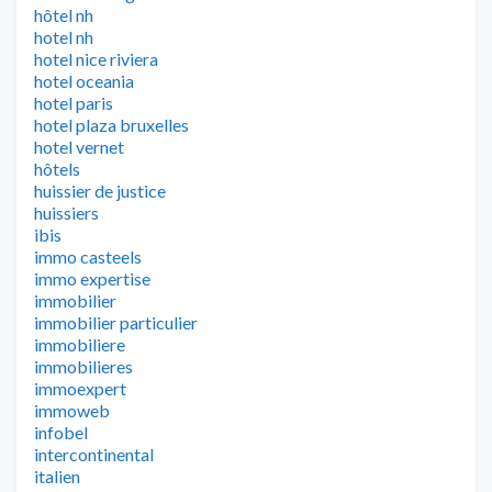
hôtel nh
hotel nh
hotel nice riviera
hotel oceania
hotel paris
hotel plaza bruxelles
hotel vernet
hôtels
huissier de justice
huissiers
ibis
immo casteels
immo expertise
immobilier
immobilier particulier
immobiliere
immobilieres
immoexpert
immoweb
infobel
intercontinental
italien