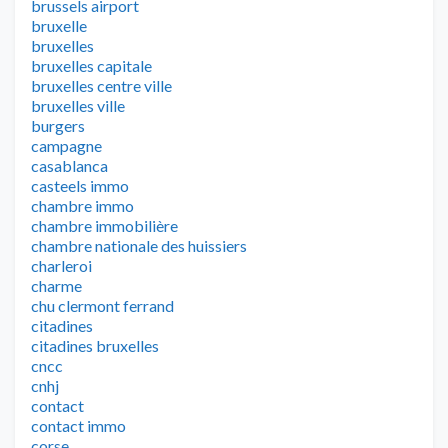
brussels airport
bruxelle
bruxelles
bruxelles capitale
bruxelles centre ville
bruxelles ville
burgers
campagne
casablanca
casteels immo
chambre immo
chambre immobilière
chambre nationale des huissiers
charleroi
charme
chu clermont ferrand
citadines
citadines bruxelles
cncc
cnhj
contact
contact immo
corse