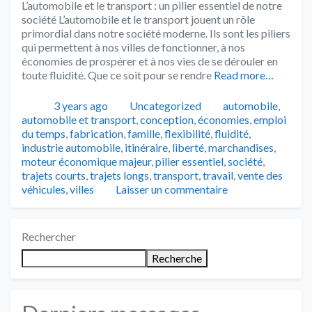
L’automobile et le transport : un pilier essentiel de notre
société L’automobile et le transport jouent un rôle
primordial dans notre société moderne. Ils sont les piliers
qui permettent à nos villes de fonctionner, à nos
économies de prospérer et à nos vies de se dérouler en
toute fluidité. Que ce soit pour se rendre
Read more…
Publié
Catégories
Tags
3 years ago
Uncategorized
automobile
,
automobile et transport
,
conception
,
économies
,
emploi
du temps
,
fabrication
,
famille
,
flexibilité
,
fluidité
,
industrie automobile
,
itinéraire
,
liberté
,
marchandises
,
moteur économique majeur
,
pilier essentiel
,
société
,
trajets courts
,
trajets longs
,
transport
,
travail
,
vente des
véhicules
,
villes
Laisser un commentaire
Rechercher
Recherche