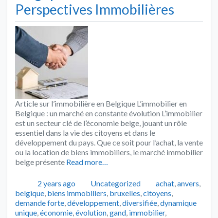
Perspectives Immobilières
Article sur l’immobilière en Belgique L’immobilier en
Belgique : un marché en constante évolution L’immobilier
est un secteur clé de l’économie belge, jouant un rôle
essentiel dans la vie des citoyens et dans le
développement du pays. Que ce soit pour l’achat, la vente
ou la location de biens immobiliers, le marché immobilier
belge présente
Read more…
Publié
Catégories
Tags
2 years ago
Uncategorized
achat
,
anvers
,
belgique
,
biens immobiliers
,
bruxelles
,
citoyens
,
demande forte
,
développement
,
diversifiée
,
dynamique
unique
,
économie
,
évolution
,
gand
,
immobilier
,