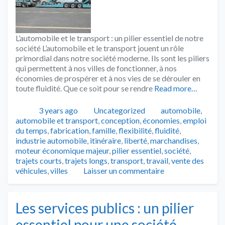
L’automobile et le transport : un pilier essentiel de notre
société L’automobile et le transport jouent un rôle
primordial dans notre société moderne. Ils sont les piliers
qui permettent à nos villes de fonctionner, à nos
économies de prospérer et à nos vies de se dérouler en
toute fluidité. Que ce soit pour se rendre
Read more…
Publié
Catégories
Tags
3 years ago
Uncategorized
automobile
,
automobile et transport
,
conception
,
économies
,
emploi
du temps
,
fabrication
,
famille
,
flexibilité
,
fluidité
,
industrie automobile
,
itinéraire
,
liberté
,
marchandises
,
moteur économique majeur
,
pilier essentiel
,
société
,
trajets courts
,
trajets longs
,
transport
,
travail
,
vente des
véhicules
,
villes
Laisser un commentaire
Les services publics : un pilier
essentiel pour une société