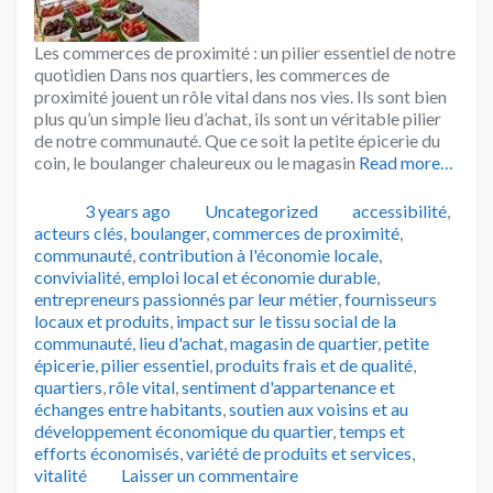
Les commerces de proximité : un pilier essentiel de notre
quotidien Dans nos quartiers, les commerces de
proximité jouent un rôle vital dans nos vies. Ils sont bien
plus qu’un simple lieu d’achat, ils sont un véritable pilier
de notre communauté. Que ce soit la petite épicerie du
coin, le boulanger chaleureux ou le magasin
Read more…
Publié
Catégories
Tags
3 years ago
Uncategorized
accessibilité
,
acteurs clés
,
boulanger
,
commerces de proximité
,
communauté
,
contribution à l'économie locale
,
convivialité
,
emploi local et économie durable
,
entrepreneurs passionnés par leur métier
,
fournisseurs
locaux et produits
,
impact sur le tissu social de la
communauté
,
lieu d'achat
,
magasin de quartier
,
petite
épicerie
,
pilier essentiel
,
produits frais et de qualité
,
quartiers
,
rôle vital
,
sentiment d'appartenance et
échanges entre habitants
,
soutien aux voisins et au
développement économique du quartier
,
temps et
efforts économisés
,
variété de produits et services
,
vitalité
Laisser un commentaire