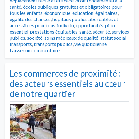
déplacement facile et efficace
,
droit fondamental à la
santé
,
écoles publiques gratuites et obligatoires pour
tous les enfants
,
économique
,
éducation
,
égalitaires
,
égalité des chances
,
hôpitaux publics abordables et
accessibles pour tous
,
individu
,
opportunités
,
pilier
essentiel
,
prestations équitables
,
santé
,
sécurité
,
services
publics
,
société
,
soins médicaux de qualité
,
statut social
,
transports
,
transports publics
,
vie quotidienne
Laisser un commentaire
Les commerces de proximité :
des acteurs essentiels au cœur
de notre quartier