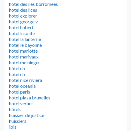
hotel des iles borromees
hotel des lices
hotel explorer
hotel george v
hotel hubert
hotel insolite
hotel la lanterne
hotel le bayonne
hotel mariotte
hotel marivaux
hotel meininger
hôtel nh
hotel nh
hotel nice riviera
hotel oceania
hotel paris
hotel plaza bruxelles
hotel vernet
hôtels
huissier de justice
huissiers
ibis