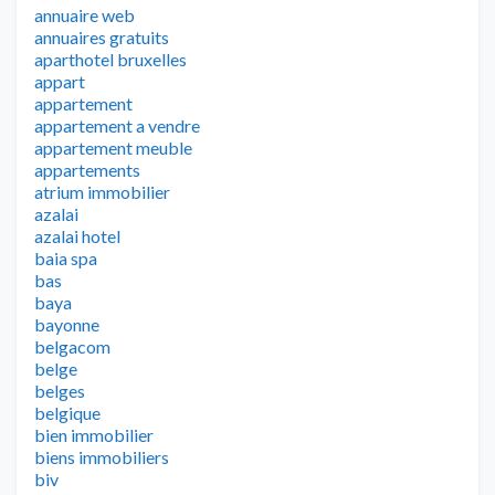
annuaire web
annuaires gratuits
aparthotel bruxelles
appart
appartement
appartement a vendre
appartement meuble
appartements
atrium immobilier
azalai
azalai hotel
baia spa
bas
baya
bayonne
belgacom
belge
belges
belgique
bien immobilier
biens immobiliers
biv