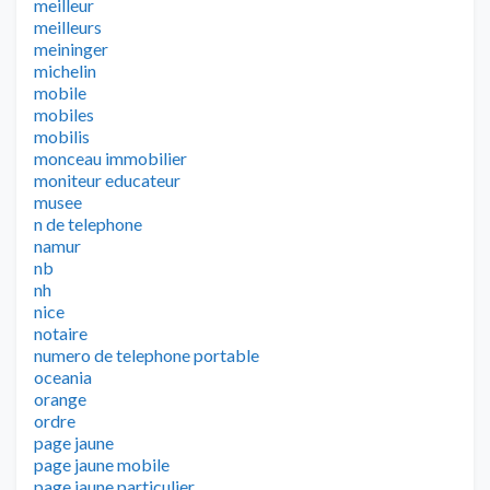
meilleur
meilleurs
meininger
michelin
mobile
mobiles
mobilis
monceau immobilier
moniteur educateur
musee
n de telephone
namur
nb
nh
nice
notaire
numero de telephone portable
oceania
orange
ordre
page jaune
page jaune mobile
page jaune particulier