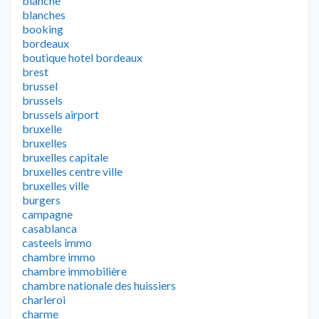
blanche
blanches
booking
bordeaux
boutique hotel bordeaux
brest
brussel
brussels
brussels airport
bruxelle
bruxelles
bruxelles capitale
bruxelles centre ville
bruxelles ville
burgers
campagne
casablanca
casteels immo
chambre immo
chambre immobilière
chambre nationale des huissiers
charleroi
charme