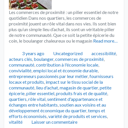
Les commerces de proximité : un pilier essentiel de notre
quotidien Dans nos quartiers, les commerces de
proximité jouent un rôle vital dans nos vies. Ils sont bien
plus qu’un simple lieu d’achat, ils sont un véritable pilier
de notre communauté. Que ce soit la petite épicerie du
coin, le boulanger chaleureux ou le magasin
Read more…
Publié
Catégories
Tags
3 years ago
Uncategorized
accessibilité
,
acteurs clés
,
boulanger
,
commerces de proximité
,
communauté
,
contribution à l'économie locale
,
convivialité
,
emploi local et économie durable
,
entrepreneurs passionnés par leur métier
,
fournisseurs
locaux et produits
,
impact sur le tissu social de la
communauté
,
lieu d'achat
,
magasin de quartier
,
petite
épicerie
,
pilier essentiel
,
produits frais et de qualité
,
quartiers
,
rôle vital
,
sentiment d'appartenance et
échanges entre habitants
,
soutien aux voisins et au
développement économique du quartier
,
temps et
efforts économisés
,
variété de produits et services
,
vitalité
Laisser un commentaire