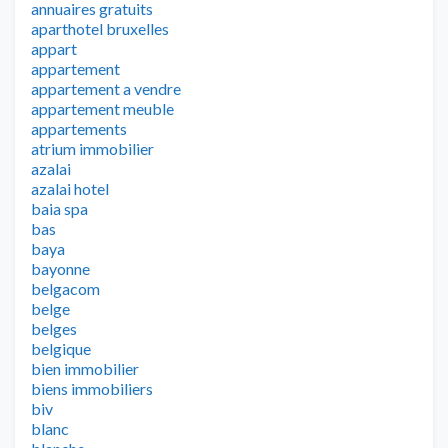
annuaires gratuits
aparthotel bruxelles
appart
appartement
appartement a vendre
appartement meuble
appartements
atrium immobilier
azalai
azalai hotel
baia spa
bas
baya
bayonne
belgacom
belge
belges
belgique
bien immobilier
biens immobiliers
biv
blanc