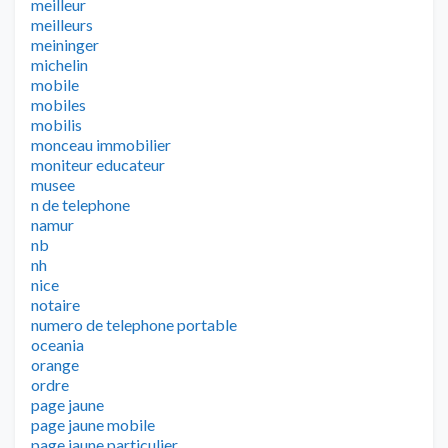
meilleur
meilleurs
meininger
michelin
mobile
mobiles
mobilis
monceau immobilier
moniteur educateur
musee
n de telephone
namur
nb
nh
nice
notaire
numero de telephone portable
oceania
orange
ordre
page jaune
page jaune mobile
page jaune particulier