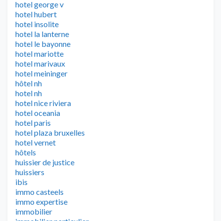
hotel george v
hotel hubert
hotel insolite
hotel la lanterne
hotel le bayonne
hotel mariotte
hotel marivaux
hotel meininger
hôtel nh
hotel nh
hotel nice riviera
hotel oceania
hotel paris
hotel plaza bruxelles
hotel vernet
hôtels
huissier de justice
huissiers
ibis
immo casteels
immo expertise
immobilier