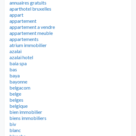
annuaires gratuits
aparthotel bruxelles
appart
appartement
appartement a vendre
appartement meuble
appartements
atrium immobilier
azalai
azalai hotel
baia spa
bas
baya
bayonne
belgacom
belge
belges
belgique
bien immobilier
biens immobiliers
biv
blanc