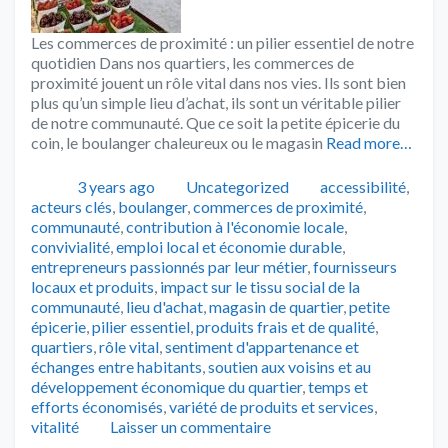
Les commerces de proximité : un pilier essentiel de notre
quotidien Dans nos quartiers, les commerces de
proximité jouent un rôle vital dans nos vies. Ils sont bien
plus qu’un simple lieu d’achat, ils sont un véritable pilier
de notre communauté. Que ce soit la petite épicerie du
coin, le boulanger chaleureux ou le magasin
Read more…
Publié
Catégories
Tags
3 years ago
Uncategorized
accessibilité
,
acteurs clés
,
boulanger
,
commerces de proximité
,
communauté
,
contribution à l'économie locale
,
convivialité
,
emploi local et économie durable
,
entrepreneurs passionnés par leur métier
,
fournisseurs
locaux et produits
,
impact sur le tissu social de la
communauté
,
lieu d'achat
,
magasin de quartier
,
petite
épicerie
,
pilier essentiel
,
produits frais et de qualité
,
quartiers
,
rôle vital
,
sentiment d'appartenance et
échanges entre habitants
,
soutien aux voisins et au
développement économique du quartier
,
temps et
efforts économisés
,
variété de produits et services
,
vitalité
Laisser un commentaire