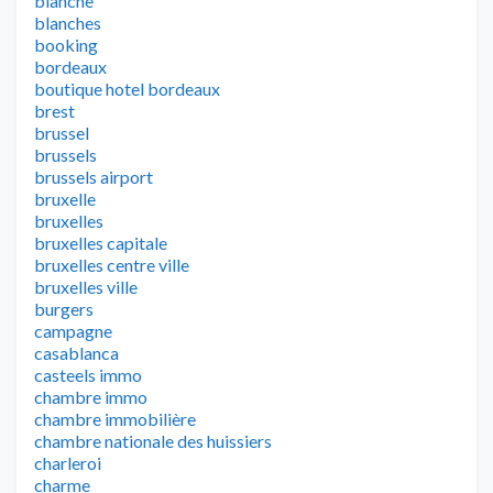
blanche
blanches
booking
bordeaux
boutique hotel bordeaux
brest
brussel
brussels
brussels airport
bruxelle
bruxelles
bruxelles capitale
bruxelles centre ville
bruxelles ville
burgers
campagne
casablanca
casteels immo
chambre immo
chambre immobilière
chambre nationale des huissiers
charleroi
charme