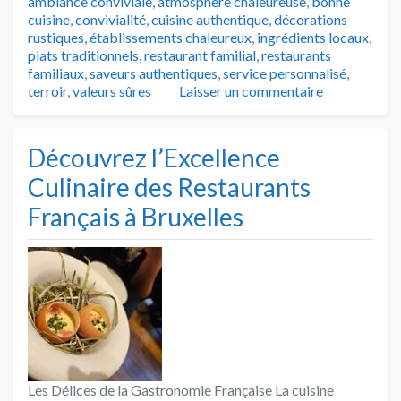
ambiance conviviale
,
atmosphère chaleureuse
,
bonne
cuisine
,
convivialité
,
cuisine authentique
,
décorations
rustiques
,
établissements chaleureux
,
ingrédients locaux
,
plats traditionnels
,
restaurant familial
,
restaurants
familiaux
,
saveurs authentiques
,
service personnalisé
,
terroir
,
valeurs sûres
Laisser un commentaire
Découvrez l’Excellence
Culinaire des Restaurants
Français à Bruxelles
Les Délices de la Gastronomie Française La cuisine