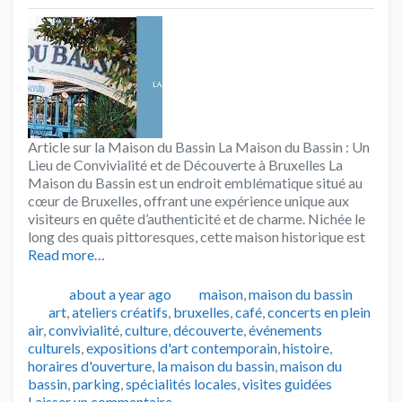
Article sur la Maison du Bassin La Maison du Bassin : Un
Lieu de Convivialité et de Découverte à Bruxelles La
Maison du Bassin est un endroit emblématique situé au
cœur de Bruxelles, offrant une expérience unique aux
visiteurs en quête d’authenticité et de charme. Nichée le
long des quais pittoresques, cette maison historique est
Read more…
Publié
Catégories
about a year ago
maison
,
maison du bassin
Tags
art
,
ateliers créatifs
,
bruxelles
,
café
,
concerts en plein
air
,
convivialité
,
culture
,
découverte
,
événements
culturels
,
expositions d'art contemporain
,
histoire
,
horaires d'ouverture
,
la maison du bassin
,
maison du
bassin
,
parking
,
spécialités locales
,
visites guidées
Laisser un commentaire