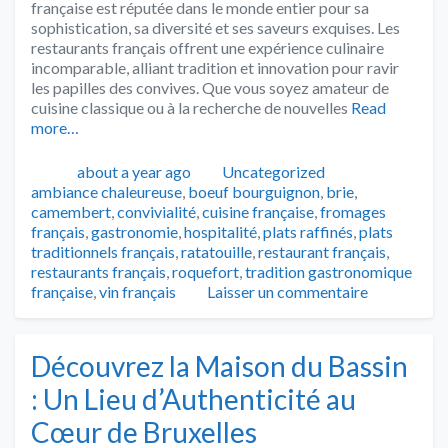
française est réputée dans le monde entier pour sa
sophistication, sa diversité et ses saveurs exquises. Les
restaurants français offrent une expérience culinaire
incomparable, alliant tradition et innovation pour ravir
les papilles des convives. Que vous soyez amateur de
cuisine classique ou à la recherche de nouvelles
Read
more…
Publié
Catégories
Tags
about a year ago
Uncategorized
ambiance chaleureuse
,
boeuf bourguignon
,
brie
,
camembert
,
convivialité
,
cuisine française
,
fromages
français
,
gastronomie
,
hospitalité
,
plats raffinés
,
plats
traditionnels français
,
ratatouille
,
restaurant français
,
restaurants français
,
roquefort
,
tradition gastronomique
française
,
vin français
Laisser un commentaire
Découvrez la Maison du Bassin
: Un Lieu d’Authenticité au
Cœur de Bruxelles