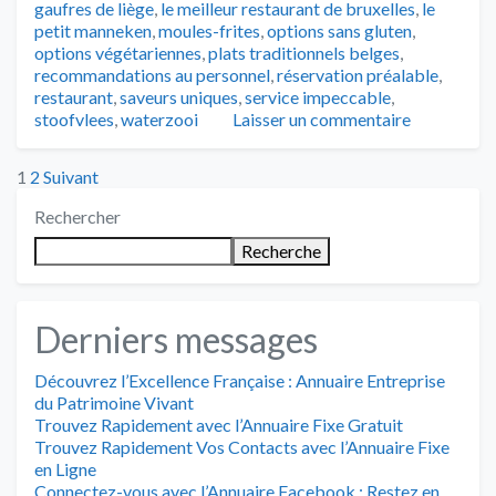
gaufres de liège
,
le meilleur restaurant de bruxelles
,
le
petit manneken
,
moules-frites
,
options sans gluten
,
options végétariennes
,
plats traditionnels belges
,
recommandations au personnel
,
réservation préalable
,
restaurant
,
saveurs uniques
,
service impeccable
,
stoofvlees
,
waterzooi
Laisser un commentaire
Posts
1
2
Suivant
Rechercher
pagination
Recherche
Derniers messages
Découvrez l’Excellence Française : Annuaire Entreprise
du Patrimoine Vivant
Trouvez Rapidement avec l’Annuaire Fixe Gratuit
Trouvez Rapidement Vos Contacts avec l’Annuaire Fixe
en Ligne
Connectez-vous avec l’Annuaire Facebook : Restez en