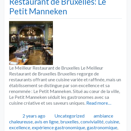
Restaurant de Bruxelles: Le
Petit Manneken
Le Meilleur Restaurant de Bruxelles Le Meilleur
Restaurant de Bruxelles Bruxelles regorge de
restaurants offrant une cuisine variée et raffinée, mais un
établissement se distingue par son excellence et sa
renommée : Le Petit Manneken. Situé au cœur de la ville,
Le Petit Manneken séduit les gastronomes avec sa
cuisine créative et ses saveurs uniques.
Read more…
Publié
Catégories
Tags
2 years ago
Uncategorized
ambiance
chaleureuse
,
avis en ligne
,
bruxelles
,
convivialité
,
cuisine
,
excellence
,
expérience gastronomique
,
gastronomique
,