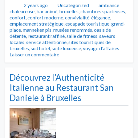
Publié
Catégories
Tags
2 years ago
Uncategorized
ambiance
chaleureuse
,
bar animé
,
bruxelles
,
chambres spacieuses
,
confort
,
confort moderne
,
convivialité
,
élégance
,
emplacement stratégique
,
escapade touristique
,
grand-
place
,
manneken pis
,
musées renommés
,
oasis de
détente
,
restaurant raffiné
,
salle de fitness
,
saveurs
locales
,
service attentionné
,
sites touristiques de
bruxelles
,
sud hotel
,
suite luxueuse
,
voyage d'affaires
Laisser un commentaire
Découvrez l’Authenticité
Italienne au Restaurant San
Daniele à Bruxelles