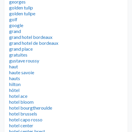
georges
golden tulip
golden tulipe
golf
google
grand
grand hotel bordeaux
grand hotel de bordeaux
grand place
gratuites
gustave roussy
haut
haute savoie
hauts
hilton
hôtel
hotel ace
hotel bloom
hotel bourgtheroulde
hotel brussels
hotel capo rosso
hotel center
hotel center brest