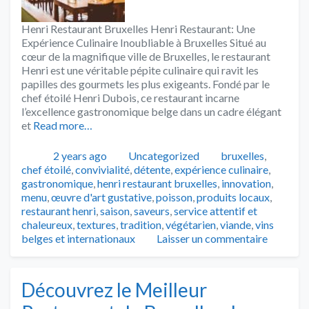
Henri Restaurant Bruxelles Henri Restaurant: Une
Expérience Culinaire Inoubliable à Bruxelles Situé au
cœur de la magnifique ville de Bruxelles, le restaurant
Henri est une véritable pépite culinaire qui ravit les
papilles des gourmets les plus exigeants. Fondé par le
chef étoilé Henri Dubois, ce restaurant incarne
l’excellence gastronomique belge dans un cadre élégant
et
Read more…
Publié
Catégories
Tags
2 years ago
Uncategorized
bruxelles
,
chef étoilé
,
convivialité
,
détente
,
expérience culinaire
,
gastronomique
,
henri restaurant bruxelles
,
innovation
,
menu
,
œuvre d'art gustative
,
poisson
,
produits locaux
,
restaurant henri
,
saison
,
saveurs
,
service attentif et
chaleureux
,
textures
,
tradition
,
végétarien
,
viande
,
vins
belges et internationaux
Laisser un commentaire
Découvrez le Meilleur