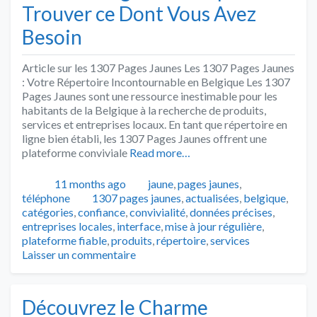
Trouver ce Dont Vous Avez
Besoin
Article sur les 1307 Pages Jaunes Les 1307 Pages Jaunes
: Votre Répertoire Incontournable en Belgique Les 1307
Pages Jaunes sont une ressource inestimable pour les
habitants de la Belgique à la recherche de produits,
services et entreprises locaux. En tant que répertoire en
ligne bien établi, les 1307 Pages Jaunes offrent une
plateforme conviviale
Read more…
Publié
Catégories
11 months ago
jaune
,
pages jaunes
,
Tags
téléphone
1307 pages jaunes
,
actualisées
,
belgique
,
catégories
,
confiance
,
convivialité
,
données précises
,
entreprises locales
,
interface
,
mise à jour régulière
,
plateforme fiable
,
produits
,
répertoire
,
services
Laisser un commentaire
Découvrez le Charme