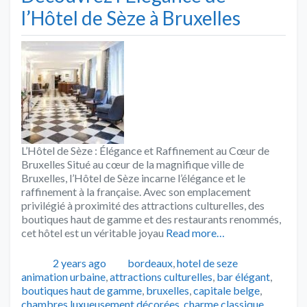
l’Hôtel de Sèze à Bruxelles
L’Hôtel de Sèze : Élégance et Raffinement au Cœur de
Bruxelles Situé au cœur de la magnifique ville de
Bruxelles, l’Hôtel de Sèze incarne l’élégance et le
raffinement à la française. Avec son emplacement
privilégié à proximité des attractions culturelles, des
boutiques haut de gamme et des restaurants renommés,
cet hôtel est un véritable joyau
Read more…
Publié
Catégories
Tags
2 years ago
bordeaux
,
hotel de seze
animation urbaine
,
attractions culturelles
,
bar élégant
,
boutiques haut de gamme
,
bruxelles
,
capitale belge
,
chambres luxueusement décorées
,
charme classique
,