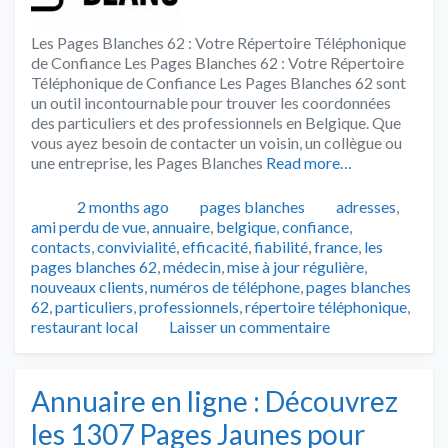
Les Pages Blanches 62 : Votre Répertoire Téléphonique
de Confiance Les Pages Blanches 62 : Votre Répertoire
Téléphonique de Confiance Les Pages Blanches 62 sont
un outil incontournable pour trouver les coordonnées
des particuliers et des professionnels en Belgique. Que
vous ayez besoin de contacter un voisin, un collègue ou
une entreprise, les Pages Blanches
Read more…
Publié
Catégories
Tags
2 months ago
pages blanches
adresses
,
ami perdu de vue
,
annuaire
,
belgique
,
confiance
,
contacts
,
convivialité
,
efficacité
,
fiabilité
,
france
,
les
pages blanches 62
,
médecin
,
mise à jour régulière
,
nouveaux clients
,
numéros de téléphone
,
pages blanches
62
,
particuliers
,
professionnels
,
répertoire téléphonique
,
restaurant local
Laisser un commentaire
Annuaire en ligne : Découvrez
les 1307 Pages Jaunes pour