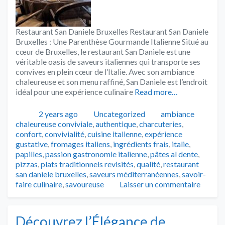
Restaurant San Daniele Bruxelles Restaurant San Daniele
Bruxelles : Une Parenthèse Gourmande Italienne Situé au
cœur de Bruxelles, le restaurant San Daniele est une
véritable oasis de saveurs italiennes qui transporte ses
convives en plein cœur de l’Italie. Avec son ambiance
chaleureuse et son menu raffiné, San Daniele est l’endroit
idéal pour une expérience culinaire
Read more…
Publié
Catégories
Tags
2 years ago
Uncategorized
ambiance
chaleureuse conviviale
,
authentique
,
charcuteries
,
confort
,
convivialité
,
cuisine italienne
,
expérience
gustative
,
fromages italiens
,
ingrédients frais
,
italie
,
papilles
,
passion gastronomie italienne
,
pâtes al dente
,
pizzas
,
plats traditionnels revisités
,
qualité
,
restaurant
san daniele bruxelles
,
saveurs méditerranéennes
,
savoir-
faire culinaire
,
savoureuse
Laisser un commentaire
Découvrez l’Élégance de