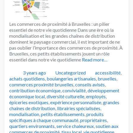
Les commerces de proximité à Bruxelles : un pilier
essentiel de notre vie quotidienne Dans une ère où la
mondialisation et les grandes chaînes de distribution
dominent le paysage commercial, il est important de ne
pas oublier l’importance des commerces de proximité. À
Bruxelles, ces petits établissements jouent un rôle
essentiel dans notre vie quotidienne
Read more…
Publié
Catégories
Tags
3 years ago
Uncategorized
accessibilité
,
achats quotidiens
,
boulangeries artisanales
,
bruxelles
,
commerces proximité bruxelles
,
conseils avisés
,
contribution économique
,
convivialité
,
développement
économique local
,
diversité culturelle
,
employés
,
épiceries exotiques
,
expérience personnalisée
,
grandes
chaînes de distribution
,
librairies spécialisées
,
mondialisation
,
petits établissements
,
produits
spécifiques à chaque communauté
,
propriétaires
,
quartiers environnants
,
service chaleureux
,
soutien aux
commerces de proximité
,
tissu local
,
vie quotidienne
,