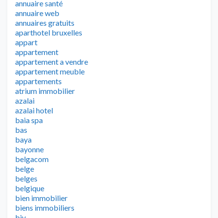
annuaire santé
annuaire web
annuaires gratuits
aparthotel bruxelles
appart
appartement
appartement a vendre
appartement meuble
appartements
atrium immobilier
azalai
azalai hotel
baia spa
bas
baya
bayonne
belgacom
belge
belges
belgique
bien immobilier
biens immobiliers
biv