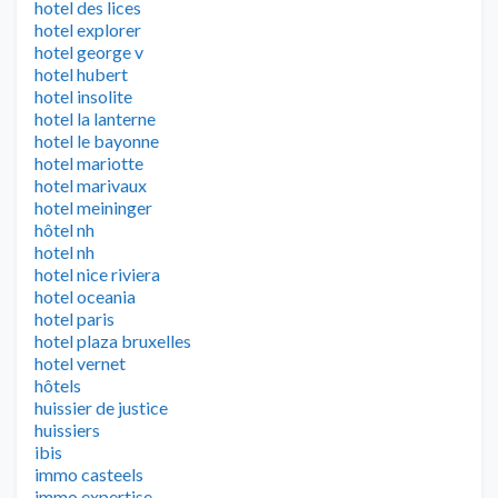
hotel des lices
hotel explorer
hotel george v
hotel hubert
hotel insolite
hotel la lanterne
hotel le bayonne
hotel mariotte
hotel marivaux
hotel meininger
hôtel nh
hotel nh
hotel nice riviera
hotel oceania
hotel paris
hotel plaza bruxelles
hotel vernet
hôtels
huissier de justice
huissiers
ibis
immo casteels
immo expertise