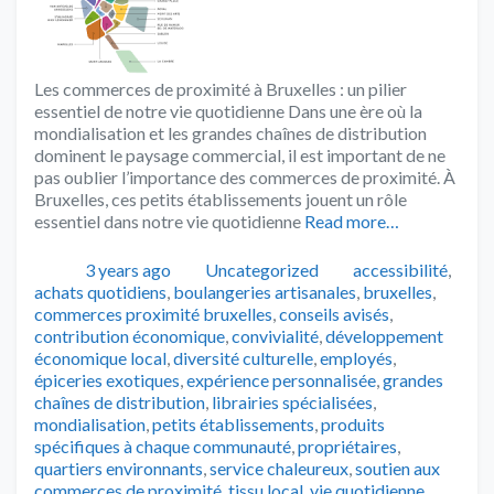
Les commerces de proximité à Bruxelles : un pilier
essentiel de notre vie quotidienne Dans une ère où la
mondialisation et les grandes chaînes de distribution
dominent le paysage commercial, il est important de ne
pas oublier l’importance des commerces de proximité. À
Bruxelles, ces petits établissements jouent un rôle
essentiel dans notre vie quotidienne
Read more…
Publié
Catégories
Tags
3 years ago
Uncategorized
accessibilité
,
achats quotidiens
,
boulangeries artisanales
,
bruxelles
,
commerces proximité bruxelles
,
conseils avisés
,
contribution économique
,
convivialité
,
développement
économique local
,
diversité culturelle
,
employés
,
épiceries exotiques
,
expérience personnalisée
,
grandes
chaînes de distribution
,
librairies spécialisées
,
mondialisation
,
petits établissements
,
produits
spécifiques à chaque communauté
,
propriétaires
,
quartiers environnants
,
service chaleureux
,
soutien aux
commerces de proximité
,
tissu local
,
vie quotidienne
,