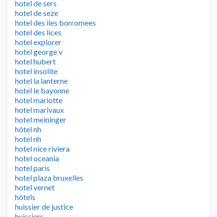
hotel de sers
hotel de seze
hotel des iles borromees
hotel des lices
hotel explorer
hotel george v
hotel hubert
hotel insolite
hotel la lanterne
hotel le bayonne
hotel mariotte
hotel marivaux
hotel meininger
hôtel nh
hotel nh
hotel nice riviera
hotel oceania
hotel paris
hotel plaza bruxelles
hotel vernet
hôtels
huissier de justice
huissiers