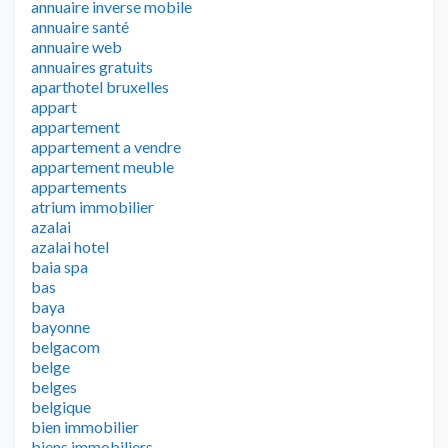
annuaire inverse mobile
annuaire santé
annuaire web
annuaires gratuits
aparthotel bruxelles
appart
appartement
appartement a vendre
appartement meuble
appartements
atrium immobilier
azalai
azalai hotel
baia spa
bas
baya
bayonne
belgacom
belge
belges
belgique
bien immobilier
biens immobiliers