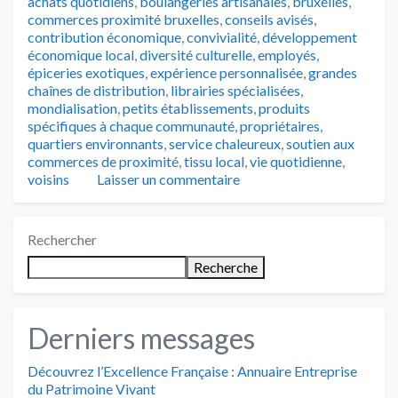
achats quotidiens
,
boulangeries artisanales
,
bruxelles
,
commerces proximité bruxelles
,
conseils avisés
,
contribution économique
,
convivialité
,
développement
économique local
,
diversité culturelle
,
employés
,
épiceries exotiques
,
expérience personnalisée
,
grandes
chaînes de distribution
,
librairies spécialisées
,
mondialisation
,
petits établissements
,
produits
spécifiques à chaque communauté
,
propriétaires
,
quartiers environnants
,
service chaleureux
,
soutien aux
commerces de proximité
,
tissu local
,
vie quotidienne
,
voisins
Laisser un commentaire
Rechercher
Recherche
Derniers messages
Découvrez l’Excellence Française : Annuaire Entreprise
du Patrimoine Vivant