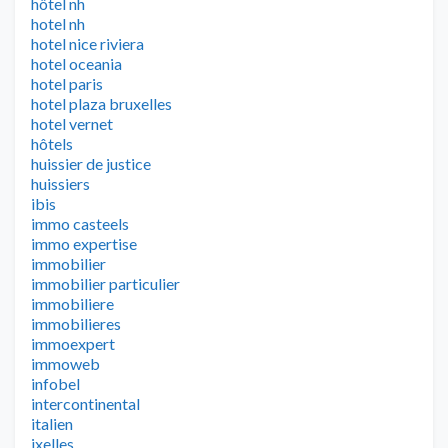
hôtel nh
hotel nh
hotel nice riviera
hotel oceania
hotel paris
hotel plaza bruxelles
hotel vernet
hôtels
huissier de justice
huissiers
ibis
immo casteels
immo expertise
immobilier
immobilier particulier
immobiliere
immobilieres
immoexpert
immoweb
infobel
intercontinental
italien
ixelles