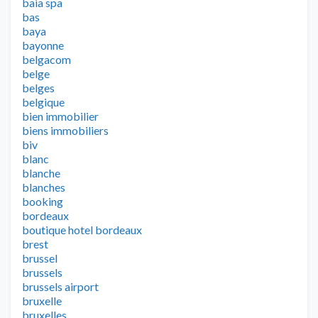
baia spa
bas
baya
bayonne
belgacom
belge
belges
belgique
bien immobilier
biens immobiliers
biv
blanc
blanche
blanches
booking
bordeaux
boutique hotel bordeaux
brest
brussel
brussels
brussels airport
bruxelle
bruxelles