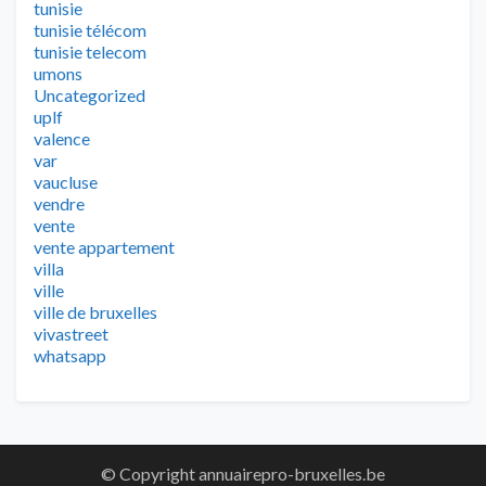
tunisie
tunisie télécom
tunisie telecom
umons
Uncategorized
uplf
valence
var
vaucluse
vendre
vente
vente appartement
villa
ville
ville de bruxelles
vivastreet
whatsapp
© Copyright annuairepro-bruxelles.be