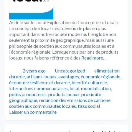
Article sur le Local Exploration du Concept de « Local »
Le concept de « local » est devenu de plus en plus
important dans notre société moderne. Il englobe non
seulement la proximité géographique, mais aussi une
philosophie de soutien aux communautés locales et à
l’économie régionale. Lorsque nous parlons de produits
locaux, nous faisons référence à des
Read more…
Publié
Catégories
Tags
2 years ago
Uncategorized
alimentation
durable
,
artisans locaux
,
avantages
,
économie régionale
,
économie résiliente et durable
,
identité culturelle
,
interactions communautaires
,
local
,
mondialisation
,
petits producteurs
,
produits locaux
,
proximité
géographique
,
réduction des émissions de carbone
,
soutien aux communautés locales
,
tissu social
Laisser un commentaire