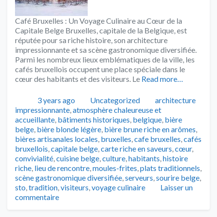
Café Bruxelles : Un Voyage Culinaire au Cœur de la
Capitale Belge Bruxelles, capitale de la Belgique, est
réputée pour sa riche histoire, son architecture
impressionnante et sa scène gastronomique diversifiée.
Parmi les nombreux lieux emblématiques de la ville, les
cafés bruxellois occupent une place spéciale dans le
cœur des habitants et des visiteurs. Le
Read more…
Publié
Catégories
Tags
3 years ago
Uncategorized
architecture
impressionnante
,
atmosphère chaleureuse et
accueillante
,
bâtiments historiques
,
belgique
,
bière
belge
,
bière blonde légère
,
bière brune riche en arômes
,
bières artisanales locales
,
bruxelles
,
cafe bruxelles
,
cafés
bruxellois
,
capitale belge
,
carte riche en saveurs
,
cœur
,
convivialité
,
cuisine belge
,
culture
,
habitants
,
histoire
riche
,
lieu de rencontre
,
moules-frites
,
plats traditionnels
,
scène gastronomique diversifiée
,
serveurs
,
sourire belge
,
sto
,
tradition
,
visiteurs
,
voyage culinaire
Laisser un
commentaire