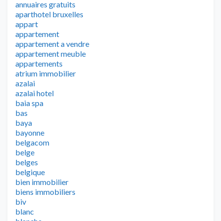
annuaires gratuits
aparthotel bruxelles
appart
appartement
appartement a vendre
appartement meuble
appartements
atrium immobilier
azalai
azalai hotel
baia spa
bas
baya
bayonne
belgacom
belge
belges
belgique
bien immobilier
biens immobiliers
biv
blanc