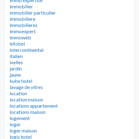
immo expertise
immobilier
immobilier particulier
immobiliere
immobilieres
immoexpert
immoweb
infobel
intercontinental
italien
ixelles
jardin
jaune
kube hotel
lavage de vitres
location
location maison
locations appartement
locations maison
logement
loger
loger maison
logis hotel