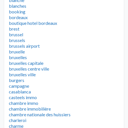
blanche
blanches
booking
bordeaux
boutique hotel bordeaux
brest
brussel
brussels
brussels airport
bruxelle
bruxelles
bruxelles capitale
bruxelles centre ville
bruxelles ville
burgers
campagne
casablanca
casteels immo
chambre immo
chambre immobilière
chambre nationale des huissiers
charleroi
charme