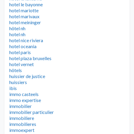
hotel le bayonne
hotel mariotte
hotel marivaux
hotel meininger
hôtel nh
hotel nh
hotel nice riviera
hotel oceania
hotel paris
hotel plaza bruxelles
hotel vernet
hôtels
huissier de justice
huissiers
ibis
immo casteels
immo expertise
immobilier
immobilier particulier
immobiliere
immobilieres
immoexpert