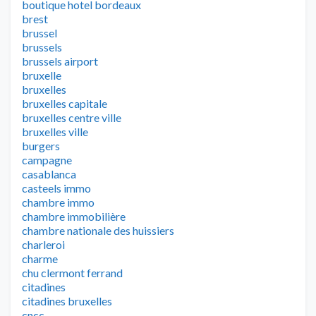
boutique hotel bordeaux
brest
brussel
brussels
brussels airport
bruxelle
bruxelles
bruxelles capitale
bruxelles centre ville
bruxelles ville
burgers
campagne
casablanca
casteels immo
chambre immo
chambre immobilière
chambre nationale des huissiers
charleroi
charme
chu clermont ferrand
citadines
citadines bruxelles
cncc