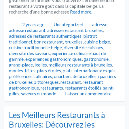
gastronomie raffinée, vous trouverez certainement un
restaurant à votre goût dans la capitale belge. La
recherche d’une bonne adresse
Read more…
Publié
Catégories
Tags
2 years ago
Uncategorized
adresse
,
adresse restaurant
,
adresse restaurant bruxelles
,
adresses de restaurants authentiques
,
bistrot
traditionnel
,
bon restaurant
,
bruxelles
,
cuisine belge
,
cuisine traditionnelle belge
,
diversité de cuisines
,
diversité des saveurs
,
expérience culinaire haut de
gamme
,
expériences gastronomiques
,
gastronomie
,
grand-place
,
ixelles
,
meilleurs restaurants à bruxelles
,
moules-frites
,
plats étoilés
,
plats internationaux exquis
,
préférences culinaires
,
quartiers de bruxelles
,
quartiers
de bruxelles pittoresques
,
restaurant
,
restaurant
gastronomique
,
restaurants
,
restaurants étoilés
,
saint-
gilles
,
saveurs du monde
Laisser un commentaire
Les Meilleurs Restaurants à
Bruxelles: Découvrez les