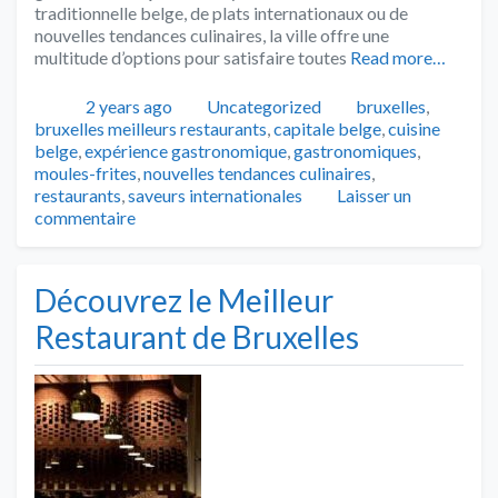
traditionnelle belge, de plats internationaux ou de
nouvelles tendances culinaires, la ville offre une
multitude d’options pour satisfaire toutes
Read more…
Publié
Catégories
Tags
2 years ago
Uncategorized
bruxelles
,
bruxelles meilleurs restaurants
,
capitale belge
,
cuisine
belge
,
expérience gastronomique
,
gastronomiques
,
moules-frites
,
nouvelles tendances culinaires
,
restaurants
,
saveurs internationales
Laisser un
commentaire
Découvrez le Meilleur
Restaurant de Bruxelles