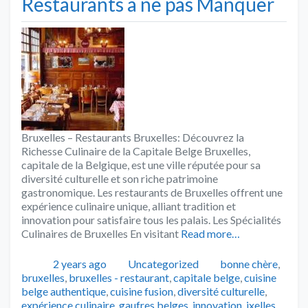
Restaurants à ne pas Manquer
Bruxelles – Restaurants Bruxelles: Découvrez la
Richesse Culinaire de la Capitale Belge Bruxelles,
capitale de la Belgique, est une ville réputée pour sa
diversité culturelle et son riche patrimoine
gastronomique. Les restaurants de Bruxelles offrent une
expérience culinaire unique, alliant tradition et
innovation pour satisfaire tous les palais. Les Spécialités
Culinaires de Bruxelles En visitant
Read more…
Publié
Catégories
Tags
2 years ago
Uncategorized
bonne chère
,
bruxelles
,
bruxelles - restaurant
,
capitale belge
,
cuisine
belge authentique
,
cuisine fusion
,
diversité culturelle
,
expérience culinaire
,
gaufres belges
,
innovation
,
ixelles
,