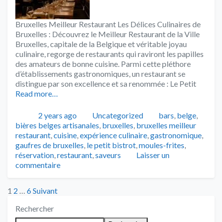
Bruxelles Meilleur Restaurant Les Délices Culinaires de
Bruxelles : Découvrez le Meilleur Restaurant de la Ville
Bruxelles, capitale de la Belgique et véritable joyau
culinaire, regorge de restaurants qui raviront les papilles
des amateurs de bonne cuisine. Parmi cette pléthore
d’établissements gastronomiques, un restaurant se
distingue par son excellence et sa renommée : Le Petit
Read more…
Publié
Catégories
Tags
2 years ago
Uncategorized
bars
,
belge
,
bières belges artisanales
,
bruxelles
,
bruxelles meilleur
restaurant
,
cuisine
,
expérience culinaire
,
gastronomique
,
gaufres de bruxelles
,
le petit bistrot
,
moules-frites
,
réservation
,
restaurant
,
saveurs
Laisser un
commentaire
Posts
1
2
…
6
Suivant
Rechercher
pagination