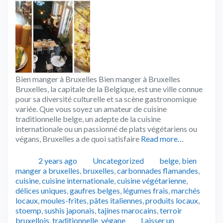
Bien manger à Bruxelles Bien manger à Bruxelles
Bruxelles, la capitale de la Belgique, est une ville connue
pour sa diversité culturelle et sa scène gastronomique
variée. Que vous soyez un amateur de cuisine
traditionnelle belge, un adepte de la cuisine
internationale ou un passionné de plats végétariens ou
végans, Bruxelles a de quoi satisfaire
Read more…
Publié
Catégories
Tags
2 years ago
Uncategorized
belge
,
bien
manger a bruxelles
,
bruxelles
,
carbonnades flamandes
,
cuisine
,
cuisine internationale
,
cuisine végétarienne
,
délices uniques
,
gaufres belges
,
légumes frais
,
marchés
locaux
,
moules-frites
,
pâtes italiennes
,
produits locaux
,
stoemp
,
sushis japonais
,
tajines marocains
,
terroir
bruxellois
,
traditionnelle
,
végane
Laisser un