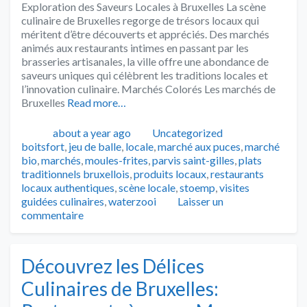
Exploration des Saveurs Locales à Bruxelles La scène
culinaire de Bruxelles regorge de trésors locaux qui
méritent d’être découverts et appréciés. Des marchés
animés aux restaurants intimes en passant par les
brasseries artisanales, la ville offre une abondance de
saveurs uniques qui célèbrent les traditions locales et
l’innovation culinaire. Marchés Colorés Les marchés de
Bruxelles
Read more…
Publié
Catégories
Tags
about a year ago
Uncategorized
boitsfort
,
jeu de balle
,
locale
,
marché aux puces
,
marché
bio
,
marchés
,
moules-frites
,
parvis saint-gilles
,
plats
traditionnels bruxellois
,
produits locaux
,
restaurants
locaux authentiques
,
scène locale
,
stoemp
,
visites
guidées culinaires
,
waterzooi
Laisser un
commentaire
Découvrez les Délices
Culinaires de Bruxelles: