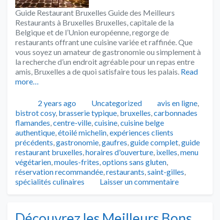
Guide Restaurant Bruxelles Guide des Meilleurs
Restaurants à Bruxelles Bruxelles, capitale de la
Belgique et de l’Union européenne, regorge de
restaurants offrant une cuisine variée et raffinée. Que
vous soyez un amateur de gastronomie ou simplement à
la recherche d’un endroit agréable pour un repas entre
amis, Bruxelles a de quoi satisfaire tous les palais.
Read
more…
Publié
Catégories
Tags
2 years ago
Uncategorized
avis en ligne
,
bistrot cosy
,
brasserie typique
,
bruxelles
,
carbonnades
flamandes
,
centre-ville
,
cuisine
,
cuisine belge
authentique
,
étoilé michelin
,
expériences clients
précédents
,
gastronomie
,
gaufres
,
guide complet
,
guide
restaurant bruxelles
,
horaires d'ouverture
,
ixelles
,
menu
végétarien
,
moules-frites
,
options sans gluten
,
réservation recommandée
,
restaurants
,
saint-gilles
,
spécialités culinaires
Laisser un commentaire
Découvrez les Meilleurs Bons