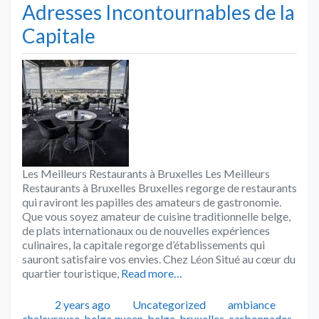
Adresses Incontournables de la
Capitale
Les Meilleurs Restaurants à Bruxelles Les Meilleurs
Restaurants à Bruxelles Bruxelles regorge de restaurants
qui raviront les papilles des amateurs de gastronomie.
Que vous soyez amateur de cuisine traditionnelle belge,
de plats internationaux ou de nouvelles expériences
culinaires, la capitale regorge d’établissements qui
sauront satisfaire vos envies. Chez Léon Situé au cœur du
quartier touristique,
Read more…
Publié
Catégories
Tags
2 years ago
Uncategorized
ambiance
chaleureuse
,
belga queen
,
belge
,
bruxelles
,
carbonnades