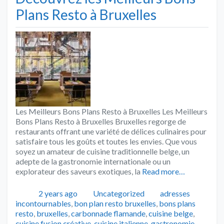
Plans Resto à Bruxelles
Les Meilleurs Bons Plans Resto à Bruxelles Les Meilleurs
Bons Plans Resto à Bruxelles Bruxelles regorge de
restaurants offrant une variété de délices culinaires pour
satisfaire tous les goûts et toutes les envies. Que vous
soyez un amateur de cuisine traditionnelle belge, un
adepte de la gastronomie internationale ou un
explorateur des saveurs exotiques, la
Read more…
Publié
Catégories
Tags
2 years ago
Uncategorized
adresses
incontournables
,
bon plan resto bruxelles
,
bons plans
resto
,
bruxelles
,
carbonnade flamande
,
cuisine belge
,
cuisine fusion créative
,
cuisine italienne
,
gastronomie