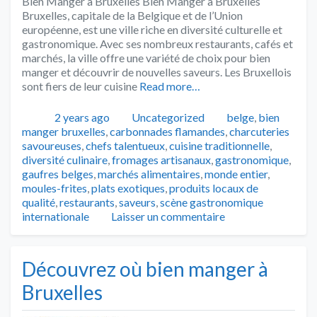
Bien Manger à Bruxelles Bien Manger à Bruxelles
Bruxelles, capitale de la Belgique et de l’Union
européenne, est une ville riche en diversité culturelle et
gastronomique. Avec ses nombreux restaurants, cafés et
marchés, la ville offre une variété de choix pour bien
manger et découvrir de nouvelles saveurs. Les Bruxellois
sont fiers de leur cuisine
Read more…
Publié
Catégories
Tags
2 years ago
Uncategorized
belge
,
bien
manger bruxelles
,
carbonnades flamandes
,
charcuteries
savoureuses
,
chefs talentueux
,
cuisine traditionnelle
,
diversité culinaire
,
fromages artisanaux
,
gastronomique
,
gaufres belges
,
marchés alimentaires
,
monde entier
,
moules-frites
,
plats exotiques
,
produits locaux de
qualité
,
restaurants
,
saveurs
,
scène gastronomique
internationale
Laisser un commentaire
Découvrez où bien manger à
Bruxelles