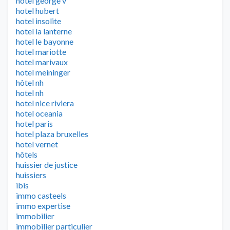
hotel george v
hotel hubert
hotel insolite
hotel la lanterne
hotel le bayonne
hotel mariotte
hotel marivaux
hotel meininger
hôtel nh
hotel nh
hotel nice riviera
hotel oceania
hotel paris
hotel plaza bruxelles
hotel vernet
hôtels
huissier de justice
huissiers
ibis
immo casteels
immo expertise
immobilier
immobilier particulier