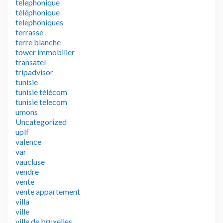
telephonique
téléphonique
telephoniques
terrasse
terre blanche
tower immobilier
transatel
tripadvisor
tunisie
tunisie télécom
tunisie telecom
umons
Uncategorized
uplf
valence
var
vaucluse
vendre
vente
vente appartement
villa
ville
ville de bruxelles