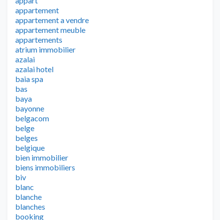
appart
appartement
appartement a vendre
appartement meuble
appartements
atrium immobilier
azalai
azalai hotel
baia spa
bas
baya
bayonne
belgacom
belge
belges
belgique
bien immobilier
biens immobiliers
biv
blanc
blanche
blanches
booking