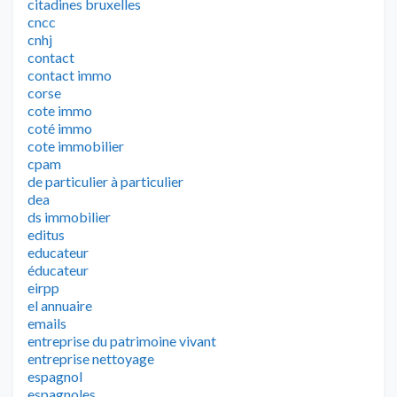
citadines bruxelles
cncc
cnhj
contact
contact immo
corse
cote immo
coté immo
cote immobilier
cpam
de particulier à particulier
dea
ds immobilier
editus
educateur
éducateur
eirpp
el annuaire
emails
entreprise du patrimoine vivant
entreprise nettoyage
espagnol
espagnoles