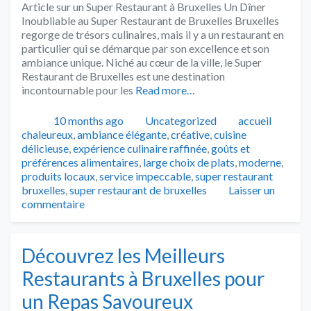
Article sur un Super Restaurant à Bruxelles Un Dîner
Inoubliable au Super Restaurant de Bruxelles Bruxelles
regorge de trésors culinaires, mais il y a un restaurant en
particulier qui se démarque par son excellence et son
ambiance unique. Niché au cœur de la ville, le Super
Restaurant de Bruxelles est une destination
incontournable pour les
Read more…
Publié
Catégories
Tags
10 months ago
Uncategorized
accueil
chaleureux
,
ambiance élégante
,
créative
,
cuisine
délicieuse
,
expérience culinaire raffinée
,
goûts et
préférences alimentaires
,
large choix de plats
,
moderne
,
produits locaux
,
service impeccable
,
super restaurant
bruxelles
,
super restaurant de bruxelles
Laisser un
commentaire
Découvrez les Meilleurs
Restaurants à Bruxelles pour
un Repas Savoureux