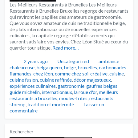
Les Meilleurs Restaurants à Bruxelles Les Meilleurs
Restaurants à Bruxelles Bruxelles regorge de restaurants
qui raviront les papilles des amateurs de gastronomie.
Que vous soyez amateur de cuisine traditionnelle belge,
de plats internationaux ou de nouvelles expériences
culinaires, la capitale regorge d’établissements qui
sauront satisfaire vos envies. Chez Léon Situé au cœur du
quartier touristique,
Read more…
Publié
Catégories
Tags
2 years ago
Uncategorized
ambiance
chaleureuse
,
belga queen
,
belge
,
bruxelles
,
carbonnades
flamandes
,
chez léon
,
comme chez soi
,
créative
,
cuisine
,
cuisine fusion
,
cuisine raffinée
,
décor majestueux
,
expériences culinaires
,
gastronomie
,
gaufres belges
,
guide michelin
,
internationaux
,
la roue d'or
,
meilleurs
restaurants à bruxelles
,
moules-frites
,
restaurants
,
stoemp
,
tradition et modernité
Laisser un
commentaire
Rechercher