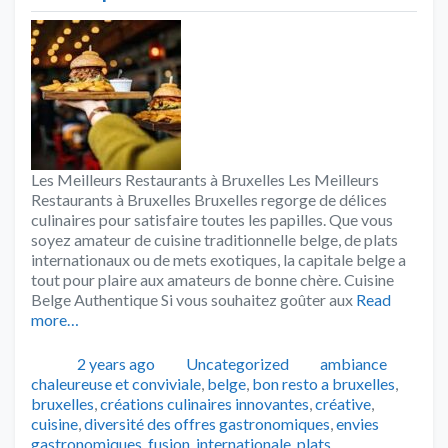
Les Meilleurs Restaurants à Bruxelles Les Meilleurs
Restaurants à Bruxelles Bruxelles regorge de délices
culinaires pour satisfaire toutes les papilles. Que vous
soyez amateur de cuisine traditionnelle belge, de plats
internationaux ou de mets exotiques, la capitale belge a
tout pour plaire aux amateurs de bonne chère. Cuisine
Belge Authentique Si vous souhaitez goûter aux
Read
more…
Publié
Catégories
Tags
2 years ago
Uncategorized
ambiance
chaleureuse et conviviale
,
belge
,
bon resto a bruxelles
,
bruxelles
,
créations culinaires innovantes
,
créative
,
cuisine
,
diversité des offres gastronomiques
,
envies
gastronomiques
,
fusion
,
internationale
,
plats