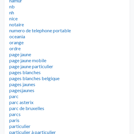
namur
nb
nh
nice
notaire
numero de telephone portable
oceania
orange
ordre
page jaune
page jaune mobile
page jaune particulier
pages blanches
pages blanches belgique
pages jaunes
pagesjaunes
parc
parc asterix
parc de bruxelles
parcs
paris
particulier
particulier à particulier