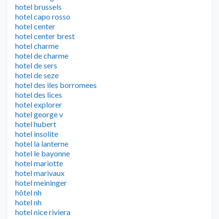
hotel brussels
hotel capo rosso
hotel center
hotel center brest
hotel charme
hotel de charme
hotel de sers
hotel de seze
hotel des iles borromees
hotel des lices
hotel explorer
hotel george v
hotel hubert
hotel insolite
hotel la lanterne
hotel le bayonne
hotel mariotte
hotel marivaux
hotel meininger
hôtel nh
hotel nh
hotel nice riviera