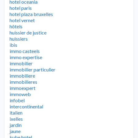
hotel oceania
hotel paris
hotel plaza bruxelles
hotel vernet
hôtels
huissier de justice
huissiers
ibis
immo casteels
immo expertise
immobilier
immobilier particulier
immobiliere
immobilieres
immoexpert
immoweb
infobel
intercontinental
italien
ixelles
jardin
jaune
kube hotel