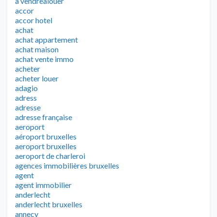
a vendrealouer
accor
accor hotel
achat
achat appartement
achat maison
achat vente immo
acheter
acheter louer
adagio
adress
adresse
adresse française
aeroport
aéroport bruxelles
aeroport bruxelles
aeroport de charleroi
agences immobilières bruxelles
agent
agent immobilier
anderlecht
anderlecht bruxelles
annecy