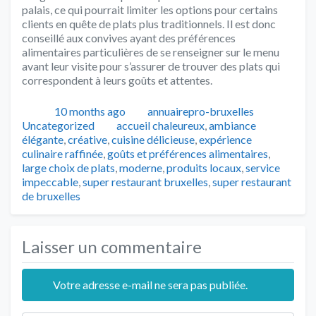
palais, ce qui pourrait limiter les options pour certains
clients en quête de plats plus traditionnels. Il est donc
conseillé aux convives ayant des préférences
alimentaires particulières de se renseigner sur le menu
avant leur visite pour s’assurer de trouver des plats qui
correspondent à leurs goûts et attentes.
Publié
Auteur
Catégori
10 months ago
annuairepro-bruxelles
Tags
Uncategorized
accueil chaleureux
,
ambiance
élégante
,
créative
,
cuisine délicieuse
,
expérience
culinaire raffinée
,
goûts et préférences alimentaires
,
large choix de plats
,
moderne
,
produits locaux
,
service
impeccable
,
super restaurant bruxelles
,
super restaurant
de bruxelles
Laisser un commentaire
Votre adresse e-mail ne sera pas publiée.