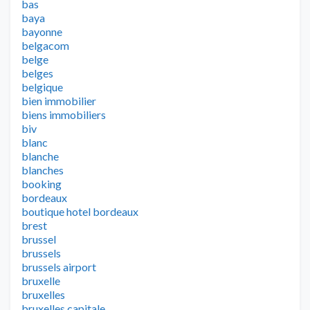
bas
baya
bayonne
belgacom
belge
belges
belgique
bien immobilier
biens immobiliers
biv
blanc
blanche
blanches
booking
bordeaux
boutique hotel bordeaux
brest
brussel
brussels
brussels airport
bruxelle
bruxelles
bruxelles capitale