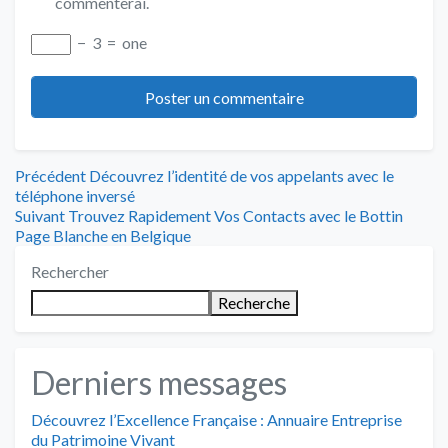
commenterai.
−
3
=
one
Navigation
Article
Précédent
Découvrez l’identité de vos appelants avec le
précédent
téléphone inversé
de
Article
:
Suivant
Trouvez Rapidement Vos Contacts avec le Bottin
suivant
Page Blanche en Belgique
l’article
:
Rechercher
Recherche
Derniers messages
Découvrez l’Excellence Française : Annuaire Entreprise
du Patrimoine Vivant