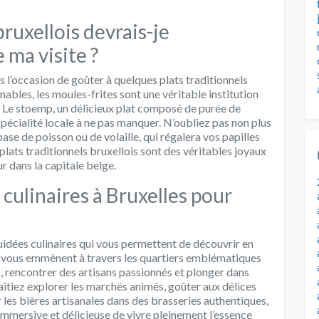
bruxellois devrais-je
 ma visite ?
s l’occasion de goûter à quelques plats traditionnels
ables, les moules-frites sont une véritable institution
. Le stoemp, un délicieux plat composé de purée de
pécialité locale à ne pas manquer. N’oubliez pas non plus
se de poisson ou de volaille, qui régalera vos papilles
plats traditionnels bruxellois sont des véritables joyaux
r dans la capitale belge.
s culinaires à Bruxelles pour
 guidées culinaires qui vous permettent de découvrir en
es vous emmènent à travers les quartiers emblématiques
es, rencontrer des artisans passionnés et plonger dans
haitiez explorer les marchés animés, goûter aux délices
les bières artisanales dans des brasseries authentiques,
 immersive et délicieuse de vivre pleinement l’essence