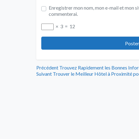
Enregistrer mon nom, mon e-mail et mon sit
commenterai.
×
3
=
12
Navigation
Article
Précédent
Trouvez Rapidement les Bonnes Info
Article
précédent
Suivant
Trouver le Meilleur Hôtel à Proximité po
de
suivant
:
:
l’article