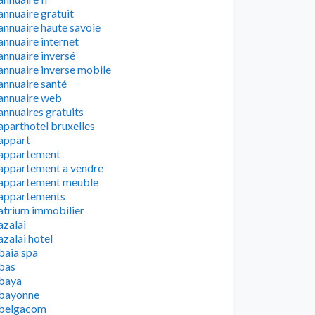
annuaire gratuit
annuaire haute savoie
annuaire internet
annuaire inversé
annuaire inverse mobile
annuaire santé
annuaire web
annuaires gratuits
aparthotel bruxelles
appart
appartement
appartement a vendre
appartement meuble
appartements
atrium immobilier
azalai
azalai hotel
baia spa
bas
baya
bayonne
belgacom