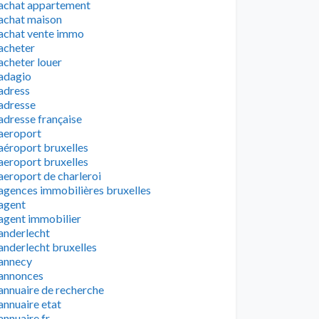
achat appartement
achat maison
achat vente immo
acheter
acheter louer
adagio
adress
adresse
adresse française
aeroport
aéroport bruxelles
aeroport bruxelles
aeroport de charleroi
agences immobilières bruxelles
agent
agent immobilier
anderlecht
anderlecht bruxelles
annecy
annonces
annuaire de recherche
annuaire etat
annuaire fr