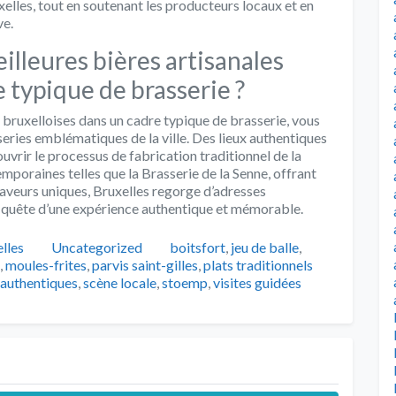
elles, tout en soutenant les producteurs locaux et en
ve.
illeures bières artisanales
 typique de brasserie ?
s bruxelloises dans un cadre typique de brasserie, vous
ries emblématiques de la ville. Des lieux authentiques
uvrir le processus de fabrication traditionnel de la
emporaines telles que la Brasserie de la Senne, offrant
saveurs uniques, Bruxelles regorge d’adresses
 quête d’une expérience authentique et mémorable.
Catégories
Tags
lles
Uncategorized
boitsfort
,
jeu de balle
,
,
moules-frites
,
parvis saint-gilles
,
plats traditionnels
 authentiques
,
scène locale
,
stoemp
,
visites guidées