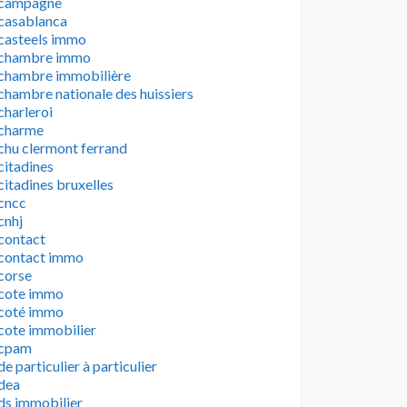
campagne
casablanca
casteels immo
chambre immo
chambre immobilière
chambre nationale des huissiers
charleroi
charme
chu clermont ferrand
citadines
citadines bruxelles
cncc
cnhj
contact
contact immo
corse
cote immo
coté immo
cote immobilier
cpam
de particulier à particulier
dea
ds immobilier