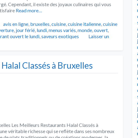
é. Cependant, il existe des joyaux culinaires qui vous
isfaire
Read more…
Tags
avis en ligne
,
bruxelles
,
cuisine
,
cuisine italienne
,
cuisine
verture
,
jour férié
,
lundi
,
menus variés
,
monde
,
ouvert
,
rant ouvert le lundi
,
saveurs exotiques
Laisser un
Halal Classés à Bruxelles
elles Les Meilleurs Restaurants Halal Classés à
t une véritable richesse qui se reflète dans ses nombreux
e de plats traditionnels ou de créations modernes, la