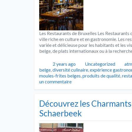
Les Restaurants de Bruxelles Les Restaurants de
ville riche en culture et en gastronomie. Les r
variée et délicieuse pour les habitants et les v
belge, de plats internationaux ou à la recherch
Publié
Catégories
Tag
2 years ago
Uncategorized
atm
belge
,
diversité culinaire
,
expérience gastron
moules-frites belges
,
produits de qualité
,
rest
un commentaire
Découvrez les Charmants 
Schaerbeek