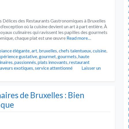
es Délices des Restaurants Gastronomiques à Bruxelles
’exception où la cuisine devient un art à part entière. À
oyaux culinaires qui ravissent les papilles des gourmets
nomique, chaque plat est une œuvre
Read more…
s
iance élégante
,
art
,
bruxelles
,
chefs talentueux
,
cuisine
,
xpérience gustative
,
gourmet
,
gourmets
,
haute
inaires
,
passionnés
,
plats innovants
,
restaurant
saveurs exotiques
,
service attentionné
Laisser un
aires de Bruxelles : Bien
ique