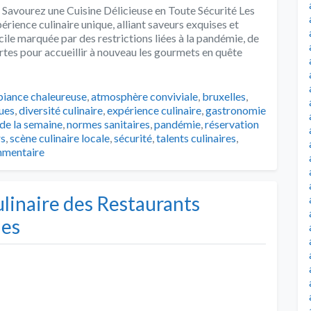
 Savourez une Cuisine Délicieuse en Toute Sécurité Les
érience culinaire unique, alliant saveurs exquises et
ile marquée par des restrictions liées à la pandémie, de
tes pour accueillir à nouveau les gourmets en quête
s
iance chaleureuse
,
atmosphère conviviale
,
bruxelles
,
ues
,
diversité culinaire
,
expérience culinaire
,
gastronomie
 de la semaine
,
normes sanitaires
,
pandémie
,
réservation
rs
,
scène culinaire locale
,
sécurité
,
talents culinaires
,
mmentaire
linaire des Restaurants
les