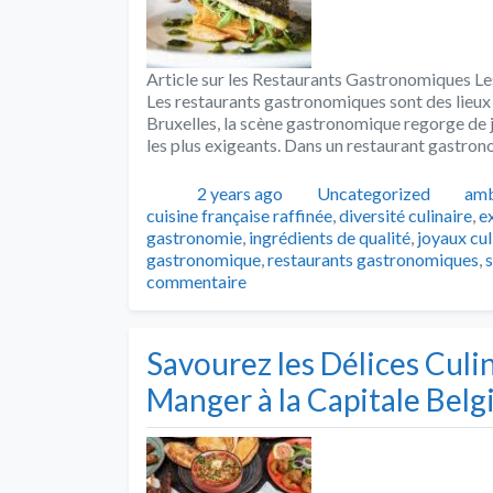
Article sur les Restaurants Gastronomiques L
Les restaurants gastronomiques sont des lieux d
Bruxelles, la scène gastronomique regorge de j
les plus exigeants. Dans un restaurant gastro
Publié
Catégories
Tag
2 years ago
Uncategorized
amb
cuisine française raffinée
,
diversité culinaire
,
e
gastronomie
,
ingrédients de qualité
,
joyaux cul
gastronomique
,
restaurants gastronomiques
,
commentaire
Savourez les Délices Culin
Manger à la Capitale Belg