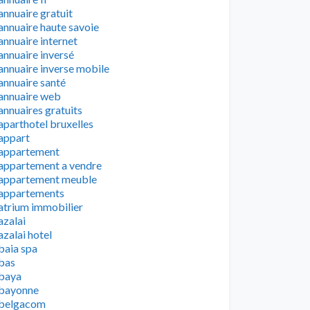
annuaire gratuit
annuaire haute savoie
annuaire internet
annuaire inversé
annuaire inverse mobile
annuaire santé
annuaire web
annuaires gratuits
aparthotel bruxelles
appart
appartement
appartement a vendre
appartement meuble
appartements
atrium immobilier
azalai
azalai hotel
baia spa
bas
baya
bayonne
belgacom