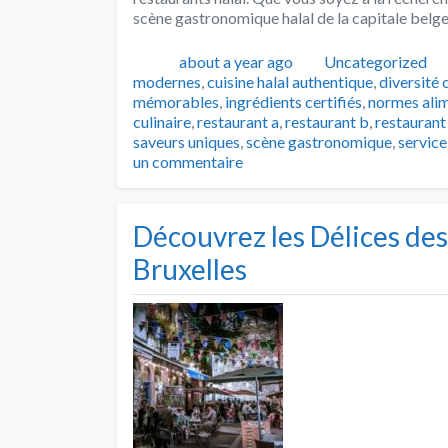
scène gastronomique halal de la capitale belge
Publié
Catégories
about a year ago
Uncategorized
modernes
,
cuisine halal authentique
,
diversité 
mémorables
,
ingrédients certifiés
,
normes alim
culinaire
,
restaurant a
,
restaurant b
,
restaurant 
saveurs uniques
,
scène gastronomique
,
service
un commentaire
Découvrez les Délices de
Bruxelles