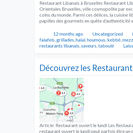
Restaurant Libanais à Bruxelles Restaurant Li
Orientales Bruxelles, ville cosmopolite par exc
coins du monde. Parmi ces délices, la cuisine l
papilles des gourmets en quête d’authenticité 
Publié
Catégories
12 months ago
Uncategorized
falafels
,
grillades
,
halal
,
houmous
,
kebbé
,
mezz
restaurants libanais
,
saveurs
,
taboulé
Lais
Découvrez les Restaurants
Article: Restaurant ouvert le lundi Les Restaur
restaurant ouvert le lundi peut parfois être un