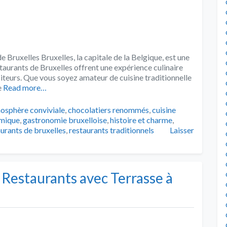
 Bruxelles Bruxelles, la capitale de la Belgique, est une
estaurants de Bruxelles offrent une expérience culinaire
isiteurs. Que vous soyez amateur de cuisine traditionnelle
e
Read more…
s
osphère conviviale
,
chocolatiers renommés
,
cuisine
omique
,
gastronomie bruxelloise
,
histoire et charme
,
aurants de bruxelles
,
restaurants traditionnels
Laisser
Restaurants avec Terrasse à