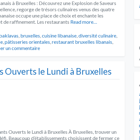
banais à Bruxelles : Découvrez une Explosion de Saveurs
ellence, regorge de trésors culinaires venus des quatre
ibanaise occupe une place de choix et enchante les
et de raffinement. Les restaurants
Read more…
Tags
baklavas
,
bruxelles
,
cuisine libanaise
,
diversité culinaire
,
e
,
pâtisseries orientales
,
restaurant bruxelles libanais
,
ser un commentaire
 Ouverts le Lundi à Bruxelles
ants Ouverts le Lundi à Bruxelles À Bruxelles, trouver un
 défi. Beaucoup d’établissements choisissent de fermer ce