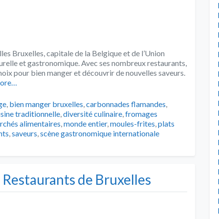
s Bruxelles, capitale de la Belgique et de l’Union
lturelle et gastronomique. Avec ses nombreux restaurants,
 choix pour bien manger et découvrir de nouvelles saveurs.
ore…
s
ge
,
bien manger bruxelles
,
carbonnades flamandes
,
isine traditionnelle
,
diversité culinaire
,
fromages
rchés alimentaires
,
monde entier
,
moules-frites
,
plats
nts
,
saveurs
,
scène gastronomique internationale
 Restaurants de Bruxelles