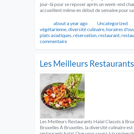
jour-là pour se reposer après un week-end charg
accueillent même en début de semaine pour sat
Publié
Catégories
about a year ago
Uncategorized
végétarienne
,
diversité culinaire
,
horaires d'ou
plats asiatiques
,
réservation
,
restaurant
,
restau
commentaire
Les Meilleurs Restaurants 
Les Meilleurs Restaurants Halal Classés à Brux
Bruxelles À Bruxelles, la diversité culinaire es
restaurants halal. Que vous soyez à la recherch