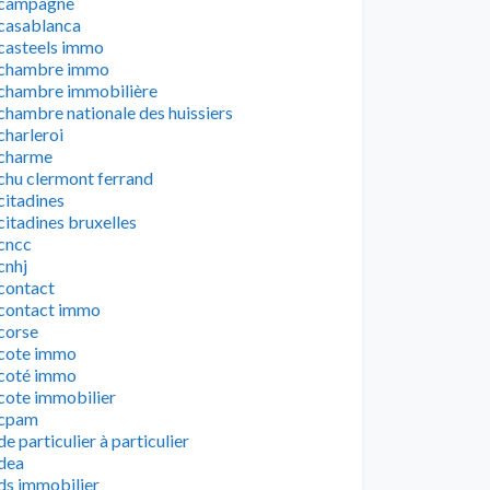
campagne
casablanca
casteels immo
chambre immo
chambre immobilière
chambre nationale des huissiers
charleroi
charme
chu clermont ferrand
citadines
citadines bruxelles
cncc
cnhj
contact
contact immo
corse
cote immo
coté immo
cote immobilier
cpam
de particulier à particulier
dea
ds immobilier