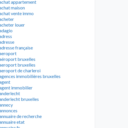
achat appartement
achat maison
achat vente immo
acheter
acheter louer
adagio
adress
adresse
adresse française
aeroport
aéroport bruxelles
aeroport bruxelles
aeroport de charleroi
agences immobilières bruxelles
agent
agent immobilier
anderlecht
anderlecht bruxelles
annecy
annonces
annuaire de recherche
annuaire etat
annuaire fr