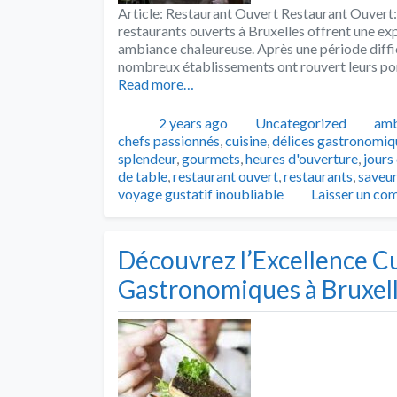
Article: Restaurant Ouvert Restaurant Ouvert:
restaurants ouverts à Bruxelles offrent une exp
ambiance chaleureuse. Après une période diffic
nombreux établissements ont rouvert leurs por
Read more…
Publié
Catégories
Tag
2 years ago
Uncategorized
amb
chefs passionnés
,
cuisine
,
délices gastronomiq
splendeur
,
gourmets
,
heures d'ouverture
,
jours
de table
,
restaurant ouvert
,
restaurants
,
saveu
voyage gustatif inoubliable
Laisser un co
Découvrez l’Excellence Cu
Gastronomiques à Bruxel