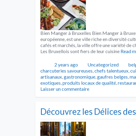
Bien Manger à Bruxelles Bien Manger à Bruxelle
européenne, est une ville riche en diversité cu
cafés et marchés, la ville offre une variété de
Les Bruxellois sont fiers de leur cuisine
Read m
Publié
Catégories
Tag
2 years ago
Uncategorized
bel
charcuteries savoureuses
,
chefs talentueux
,
cu
artisanaux
,
gastronomique
,
gaufres belges
,
ma
exotiques
,
produits locaux de qualité
,
restaura
Laisser un commentaire
Découvrez les Délices des