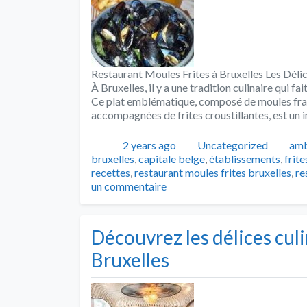
Restaurant Moules Frites à Bruxelles Les Délic
À Bruxelles, il y a une tradition culinaire qui fa
Ce plat emblématique, composé de moules fraî
accompagnées de frites croustillantes, est un
Publié
Catégories
Tag
2 years ago
Uncategorized
amb
bruxelles
,
capitale belge
,
établissements
,
frite
recettes
,
restaurant moules frites bruxelles
,
re
un commentaire
Découvrez les délices culi
Bruxelles