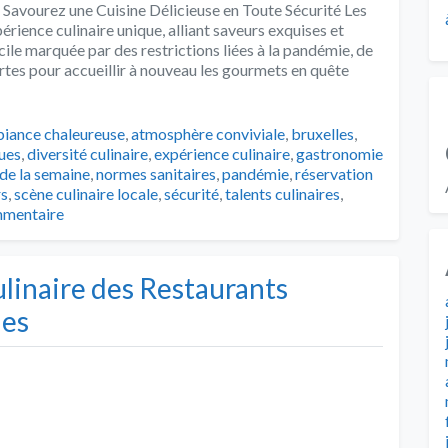
 Savourez une Cuisine Délicieuse en Toute Sécurité Les
érience culinaire unique, alliant saveurs exquises et
ile marquée par des restrictions liées à la pandémie, de
tes pour accueillir à nouveau les gourmets en quête
s
iance chaleureuse
,
atmosphère conviviale
,
bruxelles
,
ues
,
diversité culinaire
,
expérience culinaire
,
gastronomie
 de la semaine
,
normes sanitaires
,
pandémie
,
réservation
rs
,
scène culinaire locale
,
sécurité
,
talents culinaires
,
mmentaire
linaire des Restaurants
les