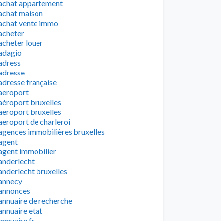
achat appartement
achat maison
achat vente immo
acheter
acheter louer
adagio
adress
adresse
adresse française
aeroport
aéroport bruxelles
aeroport bruxelles
aeroport de charleroi
agences immobilières bruxelles
agent
agent immobilier
anderlecht
anderlecht bruxelles
annecy
annonces
annuaire de recherche
annuaire etat
annuaire fr