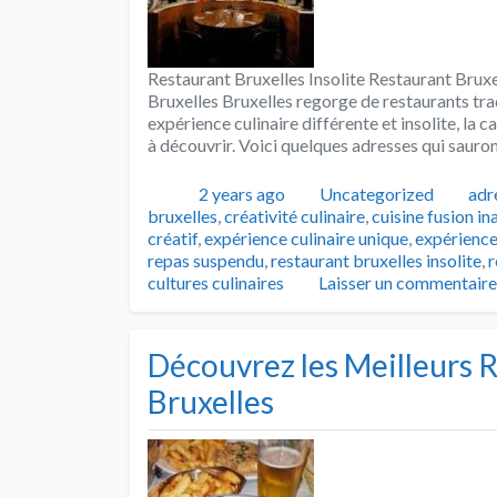
Restaurant Bruxelles Insolite Restaurant Bruxe
Bruxelles Bruxelles regorge de restaurants tr
expérience culinaire différente et insolite, la 
à découvrir. Voici quelques adresses qui sauron
Publié
Catégories
Tag
2 years ago
Uncategorized
adr
bruxelles
,
créativité culinaire
,
cuisine fusion i
créatif
,
expérience culinaire unique
,
expérience
repas suspendu
,
restaurant bruxelles insolite
,
r
cultures culinaires
Laisser un commentaire
Découvrez les Meilleurs R
Bruxelles