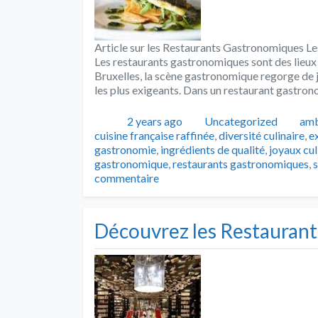
Article sur les Restaurants Gastronomiques L
Les restaurants gastronomiques sont des lieux d
Bruxelles, la scène gastronomique regorge de j
les plus exigeants. Dans un restaurant gastro
Publié
Catégories
Tag
2 years ago
Uncategorized
amb
cuisine française raffinée
,
diversité culinaire
,
e
gastronomie
,
ingrédients de qualité
,
joyaux cul
gastronomique
,
restaurants gastronomiques
,
commentaire
Découvrez les Restaurants