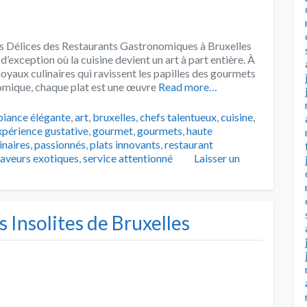
es Délices des Restaurants Gastronomiques à Bruxelles
’exception où la cuisine devient un art à part entière. À
oyaux culinaires qui ravissent les papilles des gourmets
nomique, chaque plat est une œuvre
Read more…
s
iance élégante
,
art
,
bruxelles
,
chefs talentueux
,
cuisine
,
xpérience gustative
,
gourmet
,
gourmets
,
haute
inaires
,
passionnés
,
plats innovants
,
restaurant
saveurs exotiques
,
service attentionné
Laisser un
 Insolites de Bruxelles