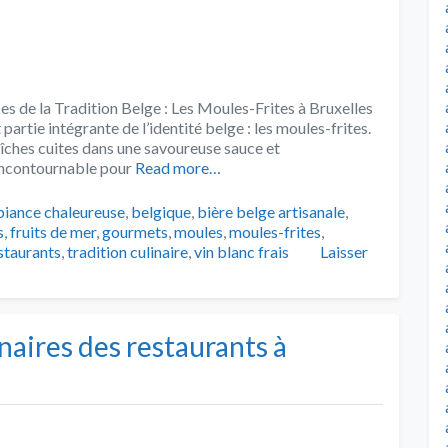
es de la Tradition Belge : Les Moules-Frites à Bruxelles
it partie intégrante de l’identité belge : les moules-frites.
ches cuites dans une savoureuse sauce et
 incontournable pour
Read more…
s
iance chaleureuse
,
belgique
,
bière belge artisanale
,
s
,
fruits de mer
,
gourmets
,
moules
,
moules-frites
,
staurants
,
tradition culinaire
,
vin blanc frais
Laisser
naires des restaurants à