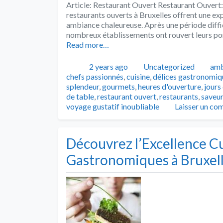
Article: Restaurant Ouvert Restaurant Ouvert:
restaurants ouverts à Bruxelles offrent une exp
ambiance chaleureuse. Après une période diffic
nombreux établissements ont rouvert leurs por
Read more…
Publié
Catégories
Tag
2 years ago
Uncategorized
amb
chefs passionnés
,
cuisine
,
délices gastronomiq
splendeur
,
gourmets
,
heures d'ouverture
,
jours
de table
,
restaurant ouvert
,
restaurants
,
saveu
voyage gustatif inoubliable
Laisser un co
Découvrez l’Excellence Cu
Gastronomiques à Bruxel