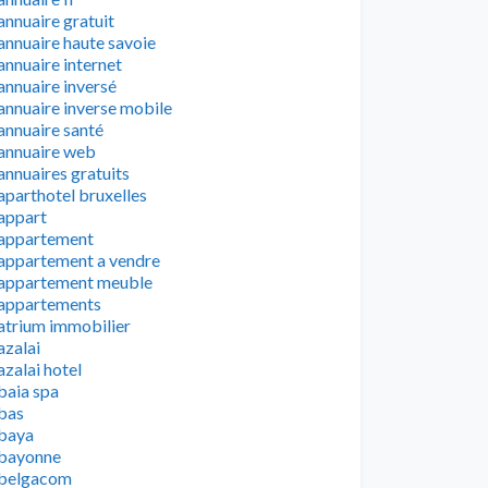
annuaire gratuit
annuaire haute savoie
annuaire internet
annuaire inversé
annuaire inverse mobile
annuaire santé
annuaire web
annuaires gratuits
aparthotel bruxelles
appart
appartement
appartement a vendre
appartement meuble
appartements
atrium immobilier
azalai
azalai hotel
baia spa
bas
baya
bayonne
belgacom