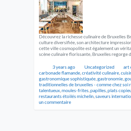
Découvrez la richesse culinaire de Bruxelles Bru
culture diversifiée, son architecture impress
cette ville cosmopolite est également un véri
scène culinaire florissante, Bruxelles regorge d
Publié
Catégories
Tag
3 years ago
Uncategorized
art 
carbonade flamande
,
créativité culinaire
,
cuisi
gastronomique sophistiquée
,
gastronomie
,
go
traditionnelles de bruxelles - comme chez soi 
talentueux
,
moules-frites
,
papilles
,
plats copie
restaurants étoilés michelin
,
saveurs internati
un commentaire