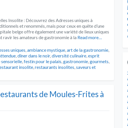
lles Insolite : Découvrez des Adresses uniques à
aditionnels et renommés, mais pour ceux en quête d’une
capitale belge offre également une variété de lieux uniques
t ravir les amateurs de gastronomie à la
Read more…
s
esses uniques
,
ambiance mystique
,
art de la gastronomie
,
nattendue
,
dîner dans le noir
,
diversité culinaire
,
esprit
 sensorielle
,
festin pour le palais
,
gastronomie
,
gourmets
,
estaurant insolite
,
restaurants insolites
,
saveurs et
estaurants de Moules-Frites à