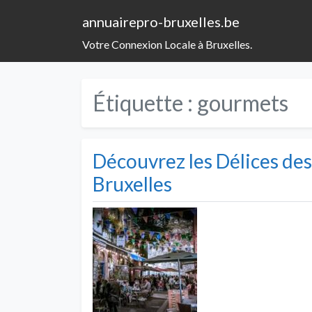
annuairepro-bruxelles.be
Votre Connexion Locale à Bruxelles.
Étiquette :
gourmets
Découvrez les Délices de
Bruxelles