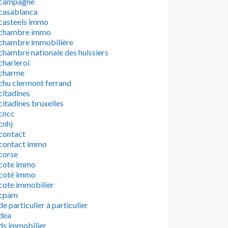
campagne
casablanca
casteels immo
chambre immo
chambre immobilière
chambre nationale des huissiers
charleroi
charme
chu clermont ferrand
citadines
citadines bruxelles
cncc
cnhj
contact
contact immo
corse
cote immo
coté immo
cote immobilier
cpam
de particulier à particulier
dea
ds immobilier