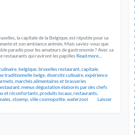
xelles, la capitale de la Belgique, est réputée pour sa
ionnante et son ambiance animée. Mais saviez-vous que
table paradis pour les amateurs de gastronomie ? Avec sa
e restaurants qui raviront les papilles
Read more…
s
culinaire
,
belgique
,
bruxelles restaurant
,
capitale
,
ne traditionnelle belge
,
diversité culinaire
,
expérience
urmets
,
marchés alimentaires et brasseries
restaurant
,
menus dégustation élaborés par des chefs
ux et réconfortants
,
produits locaux
,
restaurants
,
onales
,
stoemp
,
ville cosmopolite
,
waterzooi
Laisser