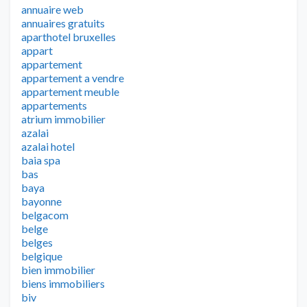
annuaire web
annuaires gratuits
aparthotel bruxelles
appart
appartement
appartement a vendre
appartement meuble
appartements
atrium immobilier
azalai
azalai hotel
baia spa
bas
baya
bayonne
belgacom
belge
belges
belgique
bien immobilier
biens immobiliers
biv