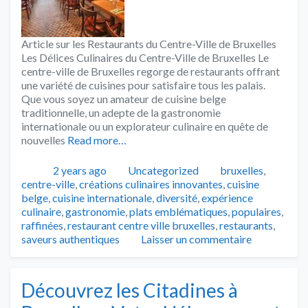
Article sur les Restaurants du Centre-Ville de Bruxelles
Les Délices Culinaires du Centre-Ville de Bruxelles Le
centre-ville de Bruxelles regorge de restaurants offrant
une variété de cuisines pour satisfaire tous les palais.
Que vous soyez un amateur de cuisine belge
traditionnelle, un adepte de la gastronomie
internationale ou un explorateur culinaire en quête de
nouvelles
Read more…
Publié
Catégories
Tags
2 years ago
Uncategorized
bruxelles
,
centre-ville
,
créations culinaires innovantes
,
cuisine
belge
,
cuisine internationale
,
diversité
,
expérience
culinaire
,
gastronomie
,
plats emblématiques
,
populaires
,
raffinées
,
restaurant centre ville bruxelles
,
restaurants
,
saveurs authentiques
Laisser un commentaire
Découvrez les Citadines à