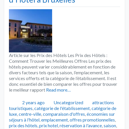
Article sur les Prix des Hôtels Les Prix des Hôtels :
Comment Trouver les Meilleures Offres Les prix des
hôtels peuvent varier considérablement en fonction de
divers facteurs tels que la saison, l’emplacement, les
services offerts et la catégorie de l’établissement. Il est
donc essentiel de bien comparer les offres pour trouver
le meilleur rapport
Read more…
Publié
Catégories
Tags
2 years ago
Uncategorized
attractions
touristiques
,
catégorie de l'établissement
,
catégorie de
luxe
,
centre-ville
,
comparaison d'offres
,
économies sur
séjours à l'hôtel
,
emplacement
,
offres promotionnelles
,
prix des hôtels
,
prix hotel
,
réservation à l'avance
,
saison
,