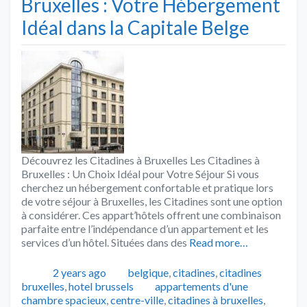
Bruxelles : Votre Hébergement
Idéal dans la Capitale Belge
Découvrez les Citadines à Bruxelles Les Citadines à
Bruxelles : Un Choix Idéal pour Votre Séjour Si vous
cherchez un hébergement confortable et pratique lors
de votre séjour à Bruxelles, les Citadines sont une option
à considérer. Ces appart’hôtels offrent une combinaison
parfaite entre l’indépendance d’un appartement et les
services d’un hôtel. Situées dans des
Read more…
Publié
Catégories
2 years ago
belgique
,
citadines
,
citadines
Tags
bruxelles
,
hotel brussels
appartements d'une
chambre spacieux
,
centre-ville
,
citadines à bruxelles
,