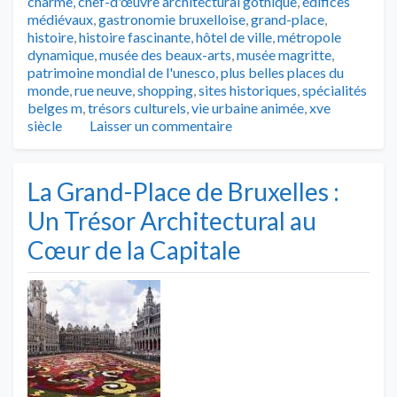
charme
,
chef-d'œuvre architectural gothique
,
édifices
médiévaux
,
gastronomie bruxelloise
,
grand-place
,
histoire
,
histoire fascinante
,
hôtel de ville
,
métropole
dynamique
,
musée des beaux-arts
,
musée magritte
,
patrimoine mondial de l'unesco
,
plus belles places du
monde
,
rue neuve
,
shopping
,
sites historiques
,
spécialités
belges m
,
trésors culturels
,
vie urbaine animée
,
xve
siècle
Laisser un commentaire
La Grand-Place de Bruxelles :
Un Trésor Architectural au
Cœur de la Capitale