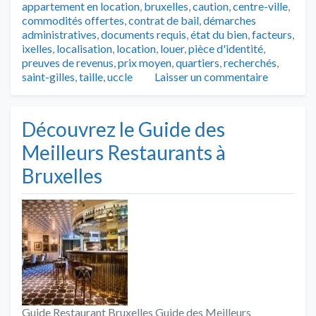
appartement en location
,
bruxelles
,
caution
,
centre-ville
,
commodités offertes
,
contrat de bail
,
démarches
administratives
,
documents requis
,
état du bien
,
facteurs
,
ixelles
,
localisation
,
location
,
louer
,
pièce d'identité
,
preuves de revenus
,
prix moyen
,
quartiers
,
recherchés
,
saint-gilles
,
taille
,
uccle
Laisser un commentaire
Découvrez le Guide des
Meilleurs Restaurants à
Bruxelles
Guide Restaurant Bruxelles Guide des Meilleurs