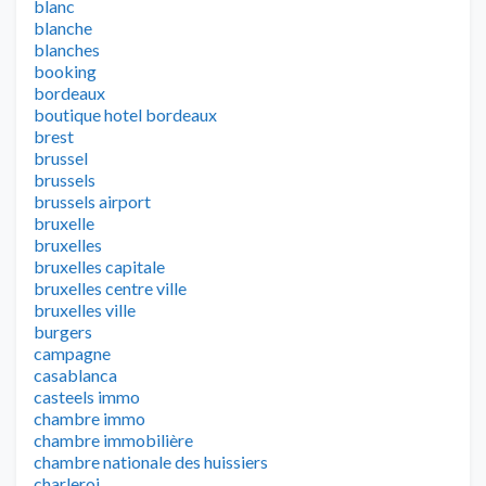
blanc
blanche
blanches
booking
bordeaux
boutique hotel bordeaux
brest
brussel
brussels
brussels airport
bruxelle
bruxelles
bruxelles capitale
bruxelles centre ville
bruxelles ville
burgers
campagne
casablanca
casteels immo
chambre immo
chambre immobilière
chambre nationale des huissiers
charleroi