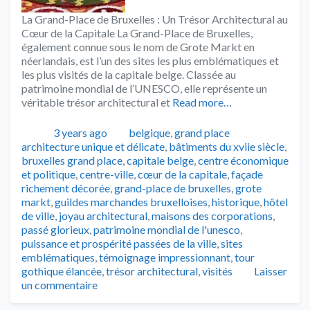
La Grand-Place de Bruxelles : Un Trésor Architectural au
Cœur de la Capitale La Grand-Place de Bruxelles,
également connue sous le nom de Grote Markt en
néerlandais, est l’un des sites les plus emblématiques et
les plus visités de la capitale belge. Classée au
patrimoine mondial de l’UNESCO, elle représente un
véritable trésor architectural et
Read more…
Publié
Catégories
Tags
3 years ago
belgique
,
grand place
architecture unique et délicate
,
bâtiments du xviie siècle
,
bruxelles grand place
,
capitale belge
,
centre économique
et politique
,
centre-ville
,
cœur de la capitale
,
façade
richement décorée
,
grand-place de bruxelles
,
grote
markt
,
guildes marchandes bruxelloises
,
historique
,
hôtel
de ville
,
joyau architectural
,
maisons des corporations
,
passé glorieux
,
patrimoine mondial de l'unesco
,
puissance et prospérité passées de la ville
,
sites
emblématiques
,
témoignage impressionnant
,
tour
gothique élancée
,
trésor architectural
,
visités
Laisser
un commentaire