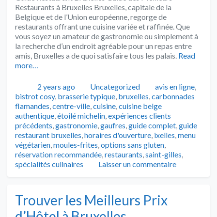
Restaurants à Bruxelles Bruxelles, capitale de la
Belgique et de l’Union européenne, regorge de
restaurants offrant une cuisine variée et raffinée. Que
vous soyez un amateur de gastronomie ou simplement à
la recherche d’un endroit agréable pour un repas entre
amis, Bruxelles a de quoi satisfaire tous les palais.
Read
more…
Publié
Catégories
Tags
2 years ago
Uncategorized
avis en ligne
,
bistrot cosy
,
brasserie typique
,
bruxelles
,
carbonnades
flamandes
,
centre-ville
,
cuisine
,
cuisine belge
authentique
,
étoilé michelin
,
expériences clients
précédents
,
gastronomie
,
gaufres
,
guide complet
,
guide
restaurant bruxelles
,
horaires d'ouverture
,
ixelles
,
menu
végétarien
,
moules-frites
,
options sans gluten
,
réservation recommandée
,
restaurants
,
saint-gilles
,
spécialités culinaires
Laisser un commentaire
Trouver les Meilleurs Prix
d’Hôtel à Bruxelles