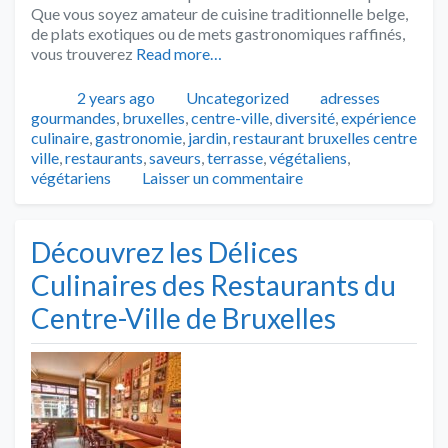
Que vous soyez amateur de cuisine traditionnelle belge,
de plats exotiques ou de mets gastronomiques raffinés,
vous trouverez
Read more…
Publié
Catégories
Tags
2 years ago
Uncategorized
adresses
gourmandes
,
bruxelles
,
centre-ville
,
diversité
,
expérience
culinaire
,
gastronomie
,
jardin
,
restaurant bruxelles centre
ville
,
restaurants
,
saveurs
,
terrasse
,
végétaliens
,
végétariens
Laisser un commentaire
Découvrez les Délices
Culinaires des Restaurants du
Centre-Ville de Bruxelles