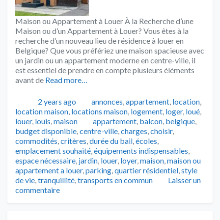
Maison ou Appartement à Louer À la Recherche d’une
Maison ou d’un Appartement à Louer? Vous êtes à la
recherche d’un nouveau lieu de résidence à louer en
Belgique? Que vous préfériez une maison spacieuse avec
un jardin ou un appartement moderne en centre-ville, il
est essentiel de prendre en compte plusieurs éléments
avant de
Read more…
Publié
Catégories
2 years ago
annonces
,
appartement
,
location
,
location maison
,
locations maison
,
logement
,
loger
,
loué
,
Tags
louer
,
louis
,
maison
appartement
,
balcon
,
belgique
,
budget disponible
,
centre-ville
,
charges
,
choisir
,
commodités
,
critères
,
durée du bail
,
écoles
,
emplacement souhaité
,
équipements indispensables
,
espace nécessaire
,
jardin
,
louer
,
loyer
,
maison
,
maison ou
appartement a louer
,
parking
,
quartier résidentiel
,
style
de vie
,
tranquillité
,
transports en commun
Laisser un
commentaire