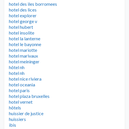
hotel des iles borromees
hotel des lices
hotel explorer
hotel george v
hotel hubert
hotel insolite
hotel la lanterne
hotel le bayonne
hotel mariotte
hotel marivaux
hotel meininger
hôtel nh
hotel nh
hotel nice riviera
hotel oceania
hotel paris
hotel plaza bruxelles
hotel vernet
hôtels
huissier de justice
huissiers
ibis