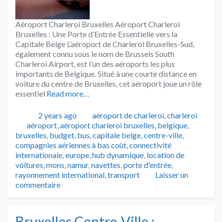
Aéroport Charleroi Bruxelles Aéroport Charleroi
Bruxelles : Une Porte d’Entrée Essentielle vers la
Capitale Belge L’aéroport de Charleroi Bruxelles-Sud,
également connu sous le nom de Brussels South
Charleroi Airport, est l’un des aéroports les plus
importants de Belgique. Situé à une courte distance en
voiture du centre de Bruxelles, cet aéroport joue un rôle
essentiel
Read more…
Publié
Catégories
2 years ago
aeroport de charleroi
,
charleroi
Tags
aéroport
,
aéroport charleroi bruxelles
,
belgique
,
bruxelles
,
budget
,
bus
,
capitale belge
,
centre-ville
,
compagnies aériennes à bas coût
,
connectivité
internationale
,
europe
,
hub dynamique
,
location de
voitures
,
mons
,
namur
,
navettes
,
porte d'entrée
,
rayonnement international
,
transport
Laisser un
commentaire
Bruxelles Centre-Ville :