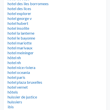
hotel des iles borromees
hotel des lices
hotel explorer
hotel george v
hotel hubert
hotel insolite
hotel la lanterne
hotel le bayonne
hotel mariotte
hotel marivaux
hotel meininger
hôtel nh
hotel nh
hotel nice riviera
hotel oceania
hotel paris
hotel plaza bruxelles
hotel vernet
hôtels
huissier de justice
huissiers
ibis