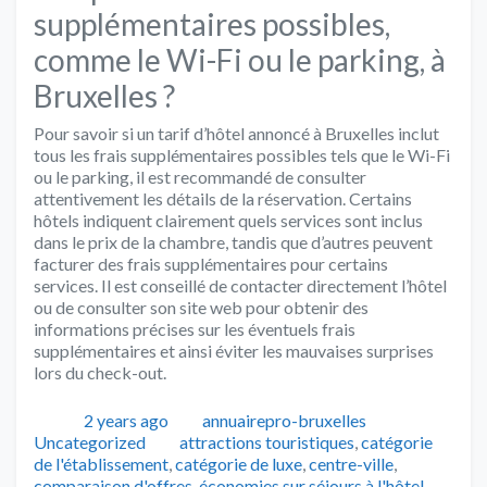
supplémentaires possibles,
comme le Wi-Fi ou le parking, à
Bruxelles ?
Pour savoir si un tarif d’hôtel annoncé à Bruxelles inclut
tous les frais supplémentaires possibles tels que le Wi-Fi
ou le parking, il est recommandé de consulter
attentivement les détails de la réservation. Certains
hôtels indiquent clairement quels services sont inclus
dans le prix de la chambre, tandis que d’autres peuvent
facturer des frais supplémentaires pour certains
services. Il est conseillé de contacter directement l’hôtel
ou de consulter son site web pour obtenir des
informations précises sur les éventuels frais
supplémentaires et ainsi éviter les mauvaises surprises
lors du check-out.
Publié
Auteur
Catégories
2 years ago
annuairepro-bruxelles
Tags
Uncategorized
attractions touristiques
,
catégorie
de l'établissement
,
catégorie de luxe
,
centre-ville
,
comparaison d'offres
,
économies sur séjours à l'hôtel
,