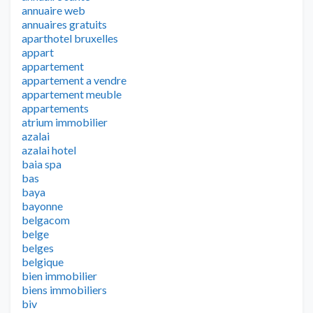
annuaire web
annuaires gratuits
aparthotel bruxelles
appart
appartement
appartement a vendre
appartement meuble
appartements
atrium immobilier
azalai
azalai hotel
baia spa
bas
baya
bayonne
belgacom
belge
belges
belgique
bien immobilier
biens immobiliers
biv