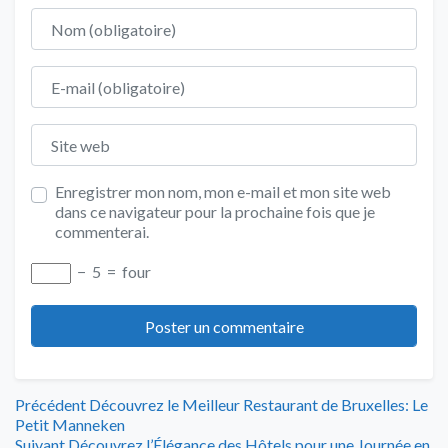
Nom
E-mail
Site web
Enregistrer mon nom, mon e-mail et mon site web
dans ce navigateur pour la prochaine fois que je
commenterai.
−
5
=
four
Navigation
Article
Précédent
Découvrez le Meilleur Restaurant de Bruxelles: Le
précédent
Petit Manneken
Article
:
Suivant
Découvrez l’Élégance des Hôtels pour une Journée en