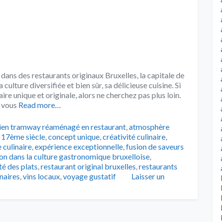
 dans des restaurants originaux Bruxelles, la capitale de
 culture diversifiée et bien sûr, sa délicieuse cuisine. Si
ire unique et originale, alors ne cherchez pas plus loin.
 vous
Read more…
s
ien tramway réaménagé en restaurant
,
atmosphère
u 17ème siècle
,
concept unique
,
créativité culinaire
,
 culinaire
,
expérience exceptionnelle
,
fusion de saveurs
n dans la culture gastronomique bruxelloise
,
té des plats
,
restaurant original bruxelles
,
restaurants
inaires
,
vins locaux
,
voyage gustatif
Laisser un