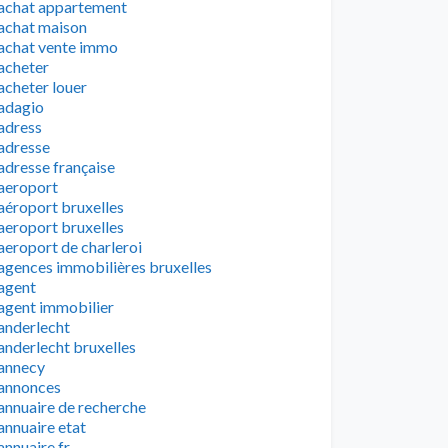
achat appartement
achat maison
achat vente immo
acheter
acheter louer
adagio
adress
adresse
adresse française
aeroport
aéroport bruxelles
aeroport bruxelles
aeroport de charleroi
agences immobilières bruxelles
agent
agent immobilier
anderlecht
anderlecht bruxelles
annecy
annonces
annuaire de recherche
annuaire etat
annuaire fr