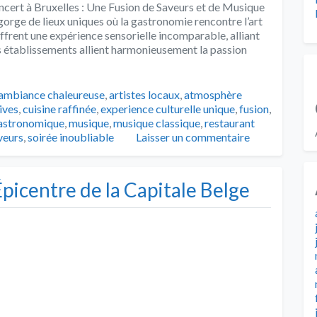
cert à Bruxelles : Une Fusion de Saveurs et de Musique
egorge de lieux uniques où la gastronomie rencontre l’art
ffrent une expérience sensorielle incomparable, alliant
s établissements allient harmonieusement la passion
Tags
ambiance chaleureuse
,
artistes locaux
,
atmosphère
ives
,
cuisine raffinée
,
experience culturelle unique
,
fusion
,
astronomique
,
musique
,
musique classique
,
restaurant
veurs
,
soirée inoubliable
Laisser un commentaire
’Épicentre de la Capitale Belge