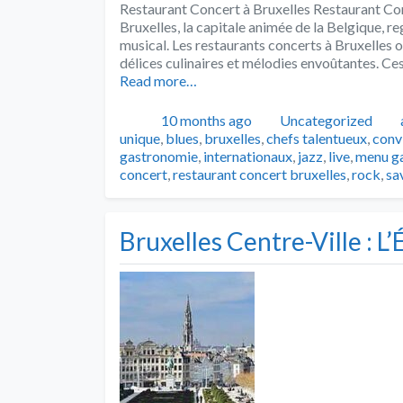
Restaurant Concert à Bruxelles Restaurant Con
Bruxelles, la capitale animée de la Belgique, r
musical. Les restaurants concerts à Bruxelles o
délices culinaires et mélodies envoûtantes. Ce
Read more…
Publié
Catégories
10 months ago
Uncategorized
unique
,
blues
,
bruxelles
,
chefs talentueux
,
conv
gastronomie
,
internationaux
,
jazz
,
live
,
menu g
concert
,
restaurant concert bruxelles
,
rock
,
sa
Bruxelles Centre-Ville : L