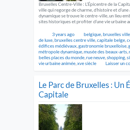
Bruxelles Centre-Ville : L’Épicentre de la Capit
ville qui regorge de charme, d’histoire et d’u
dynamique se trouve le centre-ville, un lieu emb
sites historiques et profiter d’une vie urbaine 
Publié
Catégories
3 years ago
belgique
,
bruxelles ville
de luxe
,
bruxelles centre ville
,
capitale belge
,
c
édifices médiévaux
,
gastronomie bruxelloise
,
métropole dynamique
,
musée des beaux-arts
,
belles places du monde
,
rue neuve
,
shopping
,
s
vie urbaine animée
,
xve siècle
Laisser un 
Le Parc de Bruxelles : Un
Capitale