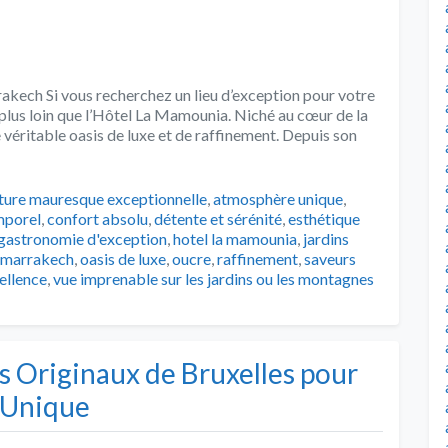
akech Si vous recherchez un lieu d’exception pour votre
plus loin que l’Hôtel La Mamounia. Niché au cœur de la
e véritable oasis de luxe et de raffinement. Depuis son
ture mauresque exceptionnelle
,
atmosphère unique
,
mporel
,
confort absolu
,
détente et sérénité
,
esthétique
gastronomie d'exception
,
hotel la mamounia
,
jardins
marrakech
,
oasis de luxe
,
oucre
,
raffinement
,
saveurs
ellence
,
vue imprenable sur les jardins ou les montagnes
s Originaux de Bruxelles pour
 Unique