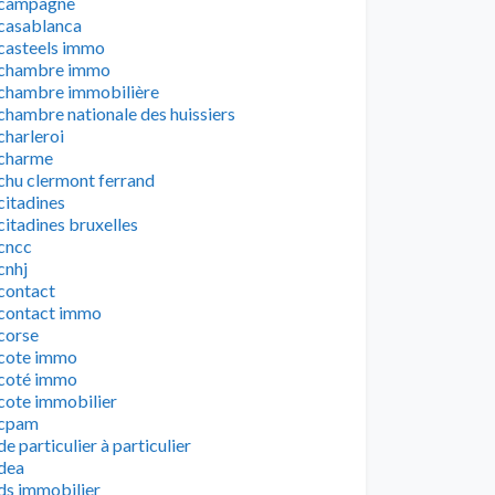
campagne
casablanca
casteels immo
chambre immo
chambre immobilière
chambre nationale des huissiers
charleroi
charme
chu clermont ferrand
citadines
citadines bruxelles
cncc
cnhj
contact
contact immo
corse
cote immo
coté immo
cote immobilier
cpam
de particulier à particulier
dea
ds immobilier