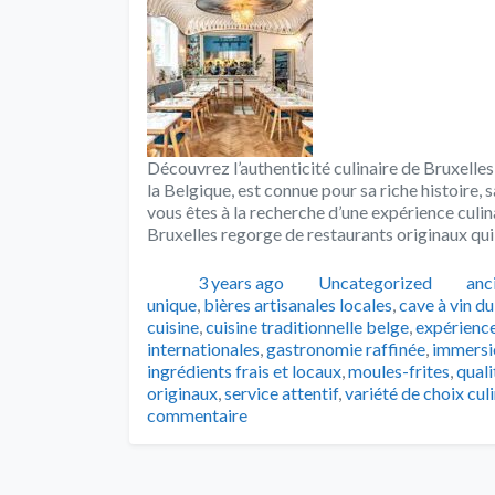
Découvrez l’authenticité culinaire de Bruxelles
la Belgique, est connue pour sa riche histoire, sa
vous êtes à la recherche d’une expérience culina
Bruxelles regorge de restaurants originaux qui
Publié
Catégories
Tag
3 years ago
Uncategorized
anc
unique
,
bières artisanales locales
,
cave à vin d
cuisine
,
cuisine traditionnelle belge
,
expérience
internationales
,
gastronomie raffinée
,
immersio
ingrédients frais et locaux
,
moules-frites
,
quali
originaux
,
service attentif
,
variété de choix cul
commentaire