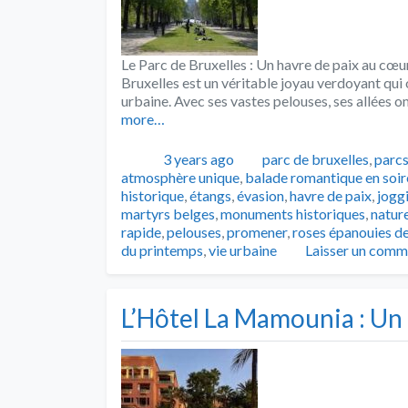
Le Parc de Bruxelles : Un havre de paix au cœur 
Bruxelles est un véritable joyau verdoyant qui
urbaine. Avec ses vastes pelouses, ses allées 
more…
Publié
Catégories
3 years ago
parc de bruxelles
,
parc
atmosphère unique
,
balade romantique en soir
historique
,
étangs
,
évasion
,
havre de paix
,
jogg
martyrs belges
,
monuments historiques
,
natur
rapide
,
pelouses
,
promener
,
roses épanouies de
du printemps
,
vie urbaine
Laisser un comm
L’Hôtel La Mamounia : Un