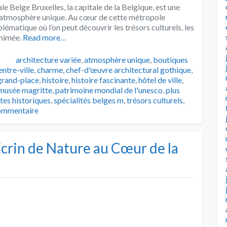
ale Belge Bruxelles, la capitale de la Belgique, est une
ne atmosphère unique. Au cœur de cette métropole
lématique où l’on peut découvrir les trésors culturels, les
animée.
Read more…
Tags
architecture variée
,
atmosphère unique
,
boutiques
entre-ville
,
charme
,
chef-d'œuvre architectural gothique
,
grand-place
,
histoire
,
histoire fascinante
,
hôtel de ville
,
musée magritte
,
patrimoine mondial de l'unesco
,
plus
ites historiques
,
spécialités belges m
,
trésors culturels
,
commentaire
 Écrin de Nature au Cœur de la