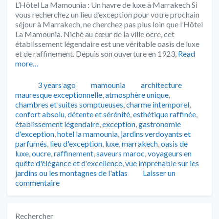
L’Hôtel La Mamounia : Un havre de luxe à Marrakech Si
vous recherchez un lieu d’exception pour votre prochain
séjour à Marrakech, ne cherchez pas plus loin que l’Hôtel
La Mamounia. Niché au cœur de la ville ocre, cet
établissement légendaire est une véritable oasis de luxe
et de raffinement. Depuis son ouverture en 1923,
Read
more…
Publié
Catégories
Tags
3 years ago
mamounia
architecture
mauresque exceptionnelle
,
atmosphère unique
,
chambres et suites somptueuses
,
charme intemporel
,
confort absolu
,
détente et sérénité
,
esthétique raffinée
,
établissement légendaire
,
exception
,
gastronomie
d'exception
,
hotel la mamounia
,
jardins verdoyants et
parfumés
,
lieu d'exception
,
luxe
,
marrakech
,
oasis de
luxe
,
oucre
,
raffinement
,
saveurs maroc
,
voyageurs en
quête d'élégance et d'excellence
,
vue imprenable sur les
jardins ou les montagnes de l'atlas
Laisser un
commentaire
Rechercher