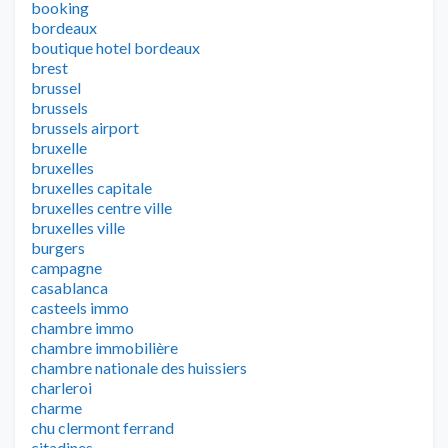
booking
bordeaux
boutique hotel bordeaux
brest
brussel
brussels
brussels airport
bruxelle
bruxelles
bruxelles capitale
bruxelles centre ville
bruxelles ville
burgers
campagne
casablanca
casteels immo
chambre immo
chambre immobilière
chambre nationale des huissiers
charleroi
charme
chu clermont ferrand
citadines