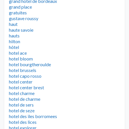
grand hotel de bordeaux
grand place
gratuites
gustave roussy
haut
haute savoie
hauts
hilton
hôtel
hotel ace
hotel bloom
hotel bourgtheroulde
hotel brussels
hotel capo rosso
hotel center
hotel center brest
hotel charme
hotel de charme
hotel de sers
hotel de seze
hotel des iles borromees
hotel des lices
hotel explorer