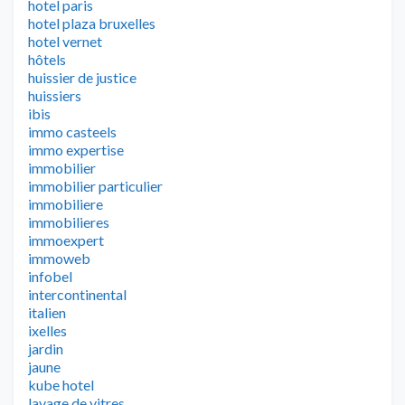
hotel paris
hotel plaza bruxelles
hotel vernet
hôtels
huissier de justice
huissiers
ibis
immo casteels
immo expertise
immobilier
immobilier particulier
immobiliere
immobilieres
immoexpert
immoweb
infobel
intercontinental
italien
ixelles
jardin
jaune
kube hotel
lavage de vitres