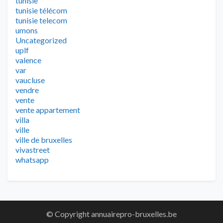
tunisie
tunisie télécom
tunisie telecom
umons
Uncategorized
uplf
valence
var
vaucluse
vendre
vente
vente appartement
villa
ville
ville de bruxelles
vivastreet
whatsapp
© Copyright annuairepro-bruxelles.be