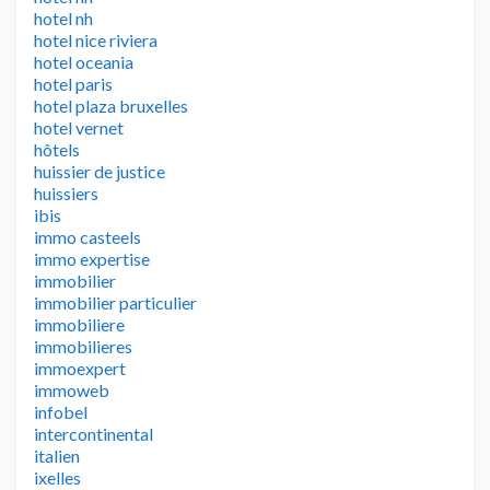
hotel nh
hotel nice riviera
hotel oceania
hotel paris
hotel plaza bruxelles
hotel vernet
hôtels
huissier de justice
huissiers
ibis
immo casteels
immo expertise
immobilier
immobilier particulier
immobiliere
immobilieres
immoexpert
immoweb
infobel
intercontinental
italien
ixelles