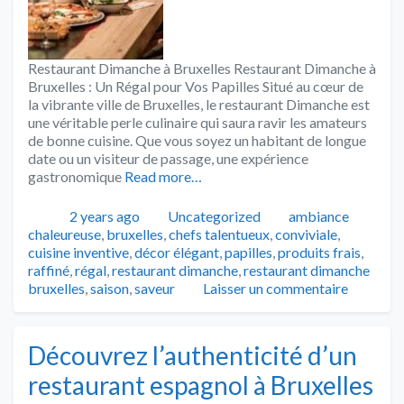
Restaurant Dimanche à Bruxelles Restaurant Dimanche à
Bruxelles : Un Régal pour Vos Papilles Situé au cœur de
la vibrante ville de Bruxelles, le restaurant Dimanche est
une véritable perle culinaire qui saura ravir les amateurs
de bonne cuisine. Que vous soyez un habitant de longue
date ou un visiteur de passage, une expérience
gastronomique
Read more…
Publié
Catégories
Tags
2 years ago
Uncategorized
ambiance
chaleureuse
,
bruxelles
,
chefs talentueux
,
conviviale
,
cuisine inventive
,
décor élégant
,
papilles
,
produits frais
,
raffiné
,
régal
,
restaurant dimanche
,
restaurant dimanche
bruxelles
,
saison
,
saveur
Laisser un commentaire
Découvrez l’authenticité d’un
restaurant espagnol à Bruxelles