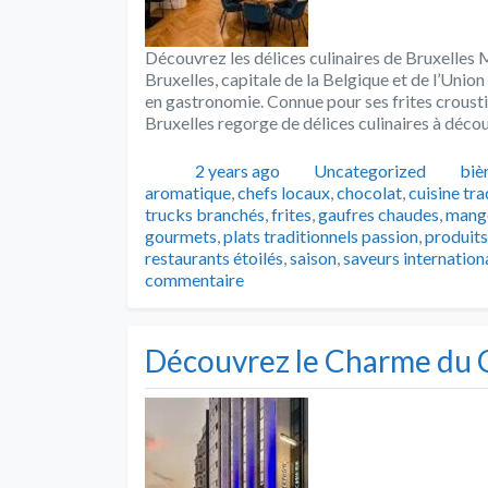
Découvrez les délices culinaires de Bruxelles 
Bruxelles, capitale de la Belgique et de l’Union 
en gastronomie. Connue pour ses frites crousti
Bruxelles regorge de délices culinaires à déco
Publié
Catégories
Tag
2 years ago
Uncategorized
biè
aromatique
,
chefs locaux
,
chocolat
,
cuisine tra
trucks branchés
,
frites
,
gaufres chaudes
,
mange
gourmets
,
plats traditionnels passion
,
produits
restaurants étoilés
,
saison
,
saveurs internation
commentaire
Découvrez le Charme du C