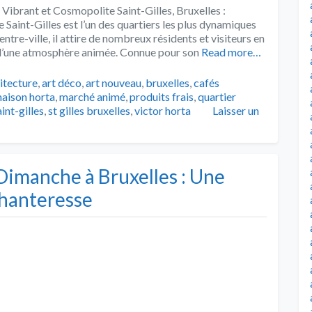
 Vibrant et Cosmopolite Saint-Gilles, Bruxelles :
aint-Gilles est l’un des quartiers les plus dynamiques
ntre-ville, il attire de nombreux résidents et visiteurs en
et d’une atmosphère animée. Connue pour son
Read more…
s
itecture
,
art déco
,
art nouveau
,
bruxelles
,
cafés
aison horta
,
marché animé
,
produits frais
,
quartier
aint-gilles
,
st gilles bruxelles
,
victor horta
Laisser un
Dimanche à Bruxelles : Une
chanteresse