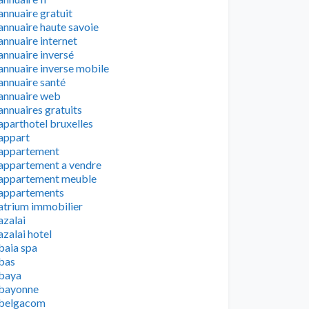
annuaire gratuit
annuaire haute savoie
annuaire internet
annuaire inversé
annuaire inverse mobile
annuaire santé
annuaire web
annuaires gratuits
aparthotel bruxelles
appart
appartement
appartement a vendre
appartement meuble
appartements
atrium immobilier
azalai
azalai hotel
baia spa
bas
baya
bayonne
belgacom