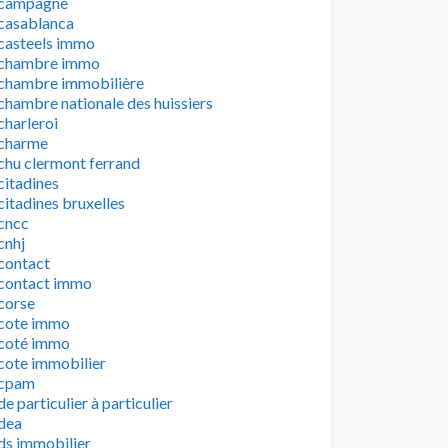
campagne
casablanca
casteels immo
chambre immo
chambre immobilière
chambre nationale des huissiers
charleroi
charme
chu clermont ferrand
citadines
citadines bruxelles
cncc
cnhj
contact
contact immo
corse
cote immo
coté immo
cote immobilier
cpam
de particulier à particulier
dea
ds immobilier