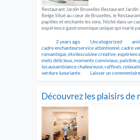
Restaurant Jardin Bruxelles Restaurant Jardin 
Belge Situé au cœur de Bruxelles, le Restaurant 
papilles et enchante les sens. Niché dans un ca
expérience gastronomique unique qui marie par
Publié
Catégories
Tag
2 years ago
Uncategorized
ami
cadre enchanteurservice attentionné
,
cadre ve
romantique
,
étoilescuisine créative
,
expérience
mets délicieux
,
moments conviviaux
,
paisible
,
locauxambiance chaleureuse
,
raffinés
,
relaxat
verdure luxuriante
Laisser un commentair
Découvrez les plaisirs de