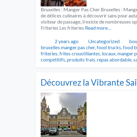
Bruxelles : Manger Pas Cher Bruxelles : Manger
de délices culinaires à découvrir sans pour aut
visiteur de passage, il existe de nombreuses op
Friteries Les friteries
Read more…
Publié
Catégories
Tag
2 years ago
Uncategorized
bou
bruxelles manger pas cher
,
food trucks
,
food t
friteries
,
frites croustillantes
,
locaux
,
manger p
compétitifs
,
produits frais
,
repas abordable
,
s
Découvrez la Vibrante Sai