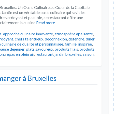
Bruxelles: Un Oasis Culinaire au Cœur de la Capitale
Jardin est un véritable oasis culinaire qui ravit les
dre verdoyant et paisible, ce restaurant offre une
faitement la cuisine
Read more…
s
s
,
approche culinaire innovante
,
atmosphère apaisante
,
rdoyant
,
chefs talentueux
,
déconnexion
,
détendre
,
dîner
 culinaire de qualité et personnalisée
,
famille
,
inspirée
,
pause déjeuner
,
plats savoureux
,
produits frais
,
produits
ion
,
repas en plein air
,
restaurant jardin bruxelles
,
saison
,
e
 manger à Bruxelles