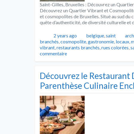
Saint-Gilles, Bruxelles : Découvrez un Quartier
Découvrez un Quartier Vibrant et Cosmopolite S
et cosmopolites de Bruxelles. Situé au sud du ce
quête d’authenticité, de diversité culturelle 
Publié
Catégories
Tag
2 years ago
belgique
,
saint
arch
branchés
,
cosmopolite
,
gastronomie
,
locaux
,
m
vibrant
,
restaurants branchés
,
rues colorées
,
s
commentaire
Découvrez le Restaurant 
Parenthèse Culinaire En