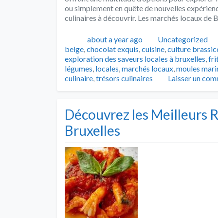
ou simplement en quête de nouvelles expérience
culinaires à découvrir. Les marchés locaux de B
Publié
Catégories
about a year ago
Uncategorized
belge
,
chocolat exquis
,
cuisine
,
culture brassic
exploration des saveurs locales à bruxelles
,
fri
légumes
,
locales
,
marchés locaux
,
moules mari
culinaire
,
trésors culinaires
Laisser un com
Découvrez les Meilleurs R
Bruxelles