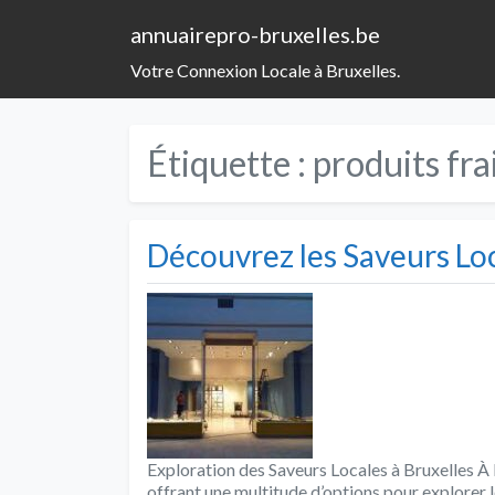
annuairepro-bruxelles.be
Votre Connexion Locale à Bruxelles.
Étiquette :
produits fra
Découvrez les Saveurs Loc
Exploration des Saveurs Locales à Bruxelles À Br
offrant une multitude d’options pour explorer 