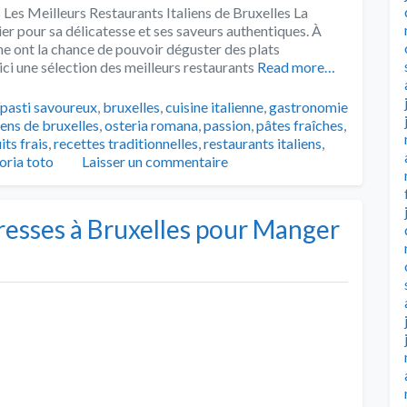
 Les Meilleurs Restaurants Italiens de Bruxelles La
ier pour sa délicatesse et ses saveurs authentiques. À
ne ont la chance de pouvoir déguster des plats
ici une sélection des meilleurs restaurants
Read more…
s
ipasti savoureux
,
bruxelles
,
cuisine italienne
,
gastronomie
iens de bruxelles
,
osteria romana
,
passion
,
pâtes fraîches
,
its frais
,
recettes traditionnelles
,
restaurants italiens
,
oria toto
Laisser un commentaire
esses à Bruxelles pour Manger