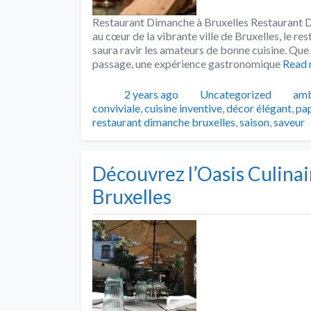
Restaurant Dimanche à Bruxelles Restaurant Di
au cœur de la vibrante ville de Bruxelles, le re
saura ravir les amateurs de bonne cuisine. Que
passage, une expérience gastronomique
Read
Publié
Catégories
Tag
2 years ago
Uncategorized
amb
conviviale
,
cuisine inventive
,
décor élégant
,
pap
restaurant dimanche bruxelles
,
saison
,
saveur
Découvrez l’Oasis Culinai
Bruxelles