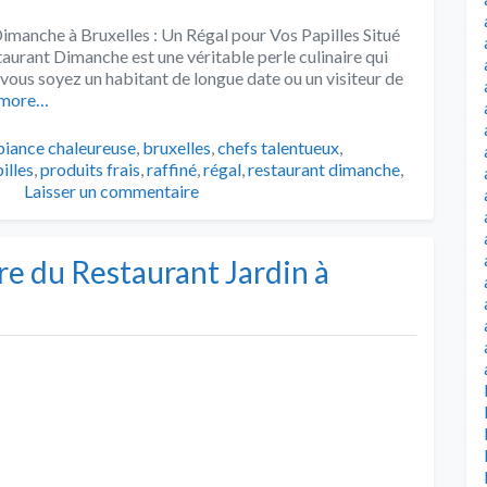
manche à Bruxelles : Un Régal pour Vos Papilles Situé
staurant Dimanche est une véritable perle culinaire qui
 vous soyez un habitant de longue date ou un visiteur de
 more…
s
iance chaleureuse
,
bruxelles
,
chefs talentueux
,
illes
,
produits frais
,
raffiné
,
régal
,
restaurant dimanche
,
Laisser un commentaire
re du Restaurant Jardin à