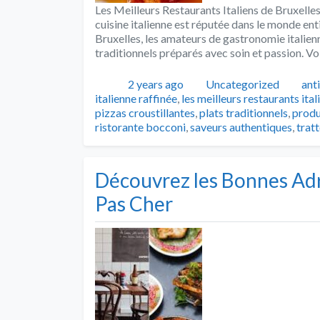
Les Meilleurs Restaurants Italiens de Bruxelles
cuisine italienne est réputée dans le monde ent
Bruxelles, les amateurs de gastronomie italien
traditionnels préparés avec soin et passion. Vo
Publié
Catégories
Tag
2 years ago
Uncategorized
ant
italienne raffinée
,
les meilleurs restaurants ital
pizzas croustillantes
,
plats traditionnels
,
produ
ristorante bocconi
,
saveurs authentiques
,
tratt
Découvrez les Bonnes Adr
Pas Cher