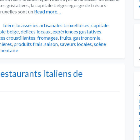
s gustatives, la capitale belge regorge de trésors
ruxelles sont un
Read more…
Tags
bière
,
brasseries artisanales bruxelloises
,
capitale
ole belge
,
délices locaux
,
expériences gustatives
,
tes croustillantes
,
fromages
,
fruits
,
gastronomie
,
nières
,
produits frais
,
saison
,
saveurs locales
,
scène
mentaire
estaurants Italiens de