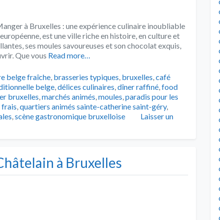
Manger à Bruxelles : une expérience culinaire inoubliable
européenne, est une ville riche en histoire, en culture et
llantes, ses moules savoureuses et son chocolat exquis,
uvrir. Que vous
Read more…
s
re belge fraîche
,
brasseries typiques
,
bruxelles
,
café
ditionnelle belge
,
délices culinaires
,
dîner raffiné
,
food
r bruxelles
,
marchés animés
,
moules
,
paradis pour les
 frais
,
quartiers animés sainte-catherine saint-géry
,
ales
,
scène gastronomique bruxelloise
Laisser un
hâtelain à Bruxelles