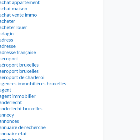
achat appartement
achat maison
achat vente immo
acheter
acheter louer
adagio
adress
adresse
adresse française
aeroport
aéroport bruxelles
aeroport bruxelles
aeroport de charleroi
agences immobilières bruxelles
agent
agent immobilier
anderlecht
anderlecht bruxelles
annecy
annonces
annuaire de recherche
annuaire etat
annuaire fr