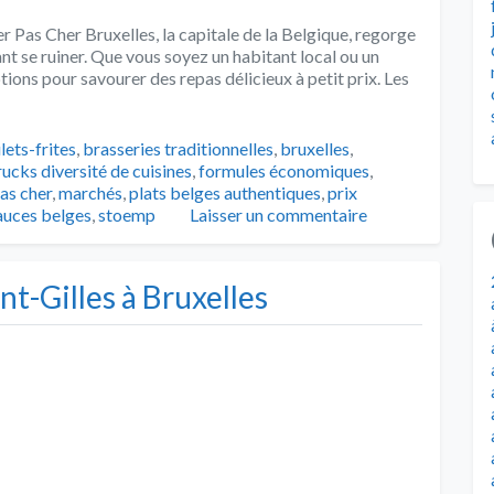
 Pas Cher Bruxelles, la capitale de la Belgique, regorge
ant se ruiner. Que vous soyez un habitant local ou un
tions pour savourer des repas délicieux à petit prix. Les
s
lets-frites
,
brasseries traditionnelles
,
bruxelles
,
rucks diversité de cuisines
,
formules économiques
,
as cher
,
marchés
,
plats belges authentiques
,
prix
auces belges
,
stoemp
Laisser un commentaire
nt-Gilles à Bruxelles