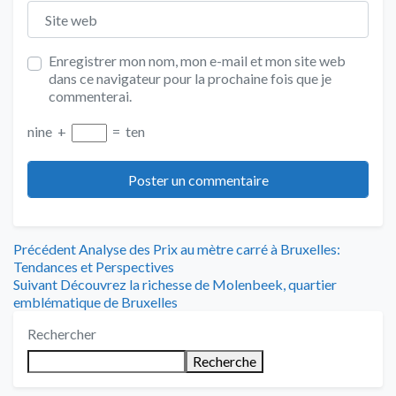
Site web
Enregistrer mon nom, mon e-mail et mon site web
dans ce navigateur pour la prochaine fois que je
commenterai.
nine
+
=
ten
Navigation
Article
Précédent
Analyse des Prix au mètre carré à Bruxelles:
précédent
Tendances et Perspectives
de
Article
:
Suivant
Découvrez la richesse de Molenbeek, quartier
suivant
emblématique de Bruxelles
l’article
:
Rechercher
Recherche