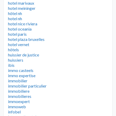
hotel marivaux
hotel meininger
hôtel nh
hotel nh
hotel nice riviera
hotel oceania
hotel paris
hotel plaza bruxelles
hotel vernet
hôtels
huissier de justice
huissiers
ibis
immo casteels
immo expertise
immobilier
immobilier particulier
immobiliere
immobilieres
immoexpert
immoweb
infobel