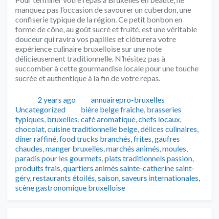
manquez pas l’occasion de savourer un cuberdon, une
confiserie typique de la région. Ce petit bonbon en
forme de cône, au goût sucré et fruité, est une véritable
douceur qui ravira vos papilles et clôturera votre
expérience culinaire bruxelloise sur une note
délicieusement traditionnelle. N’hésitez pas à
succomber à cette gourmandise locale pour une touche
sucrée et authentique à la fin de votre repas.
Publié
Auteur
Catégories
2 years ago
annuairepro-bruxelles
Tags
Uncategorized
bière belge fraîche
,
brasseries
typiques
,
bruxelles
,
café aromatique
,
chefs locaux
,
chocolat
,
cuisine traditionnelle belge
,
délices culinaires
,
dîner raffiné
,
food trucks branchés
,
frites
,
gaufres
chaudes
,
manger bruxelles
,
marchés animés
,
moules
,
paradis pour les gourmets
,
plats traditionnels passion
,
produits frais
,
quartiers animés sainte-catherine saint-
géry
,
restaurants étoilés
,
saison
,
saveurs internationales
,
scène gastronomique bruxelloise