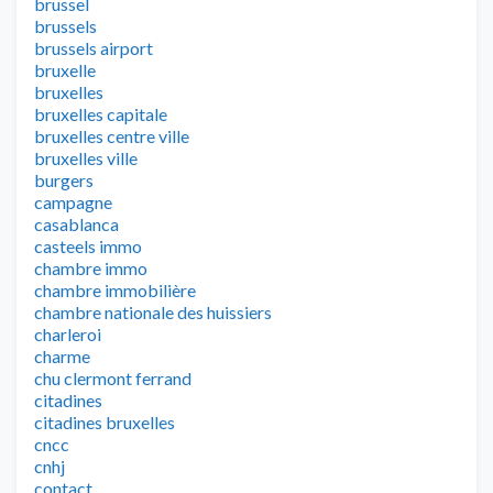
brussel
brussels
brussels airport
bruxelle
bruxelles
bruxelles capitale
bruxelles centre ville
bruxelles ville
burgers
campagne
casablanca
casteels immo
chambre immo
chambre immobilière
chambre nationale des huissiers
charleroi
charme
chu clermont ferrand
citadines
citadines bruxelles
cncc
cnhj
contact