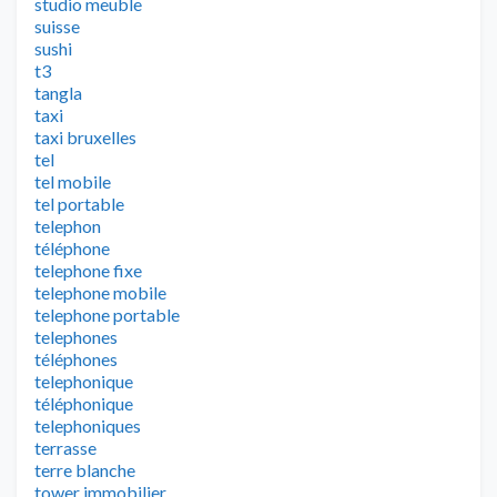
studio meuble
suisse
sushi
t3
tangla
taxi
taxi bruxelles
tel
tel mobile
tel portable
telephon
téléphone
telephone fixe
telephone mobile
telephone portable
telephones
téléphones
telephonique
téléphonique
telephoniques
terrasse
terre blanche
tower immobilier