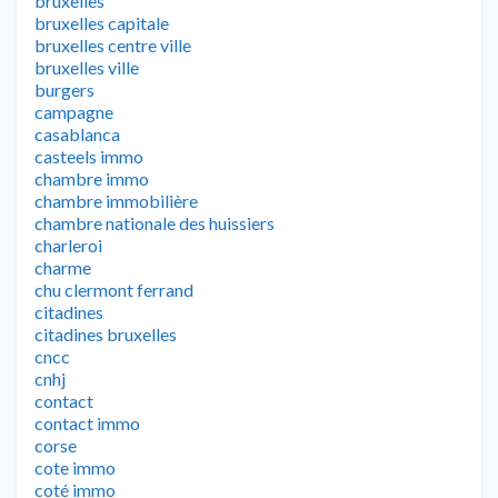
bruxelles
bruxelles capitale
bruxelles centre ville
bruxelles ville
burgers
campagne
casablanca
casteels immo
chambre immo
chambre immobilière
chambre nationale des huissiers
charleroi
charme
chu clermont ferrand
citadines
citadines bruxelles
cncc
cnhj
contact
contact immo
corse
cote immo
coté immo