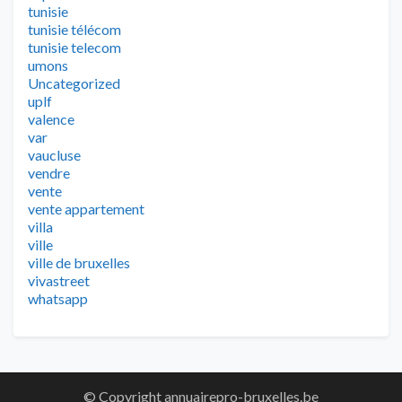
tunisie
tunisie télécom
tunisie telecom
umons
Uncategorized
uplf
valence
var
vaucluse
vendre
vente
vente appartement
villa
ville
ville de bruxelles
vivastreet
whatsapp
© Copyright annuairepro-bruxelles.be