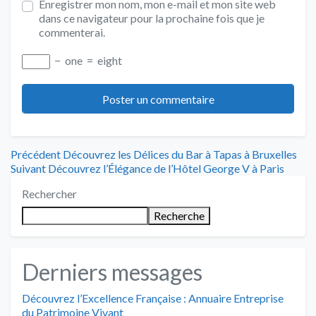
Enregistrer mon nom, mon e-mail et mon site web
dans ce navigateur pour la prochaine fois que je
commenterai.
−
one
=
eight
Navigation
Article
Précédent
Découvrez les Délices du Bar à Tapas à Bruxelles
Article
précédent
Suivant
Découvrez l’Élégance de l’Hôtel George V à Paris
de
suivant
:
Rechercher
:
l’article
Recherche
Derniers messages
Découvrez l’Excellence Française : Annuaire Entreprise
du Patrimoine Vivant