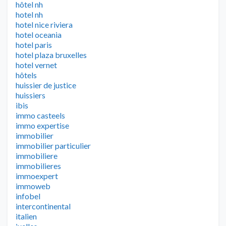
hôtel nh
hotel nh
hotel nice riviera
hotel oceania
hotel paris
hotel plaza bruxelles
hotel vernet
hôtels
huissier de justice
huissiers
ibis
immo casteels
immo expertise
immobilier
immobilier particulier
immobiliere
immobilieres
immoexpert
immoweb
infobel
intercontinental
italien