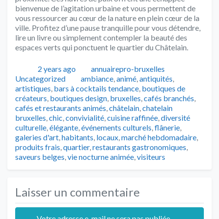
bienvenue de l’agitation urbaine et vous permettent de
vous ressourcer au cœur de la nature en plein cœur de la
ville. Profitez d’une pause tranquille pour vous détendre,
lire un livre ou simplement contempler la beauté des
espaces verts qui ponctuent le quartier du Châtelain.
Publié
Auteur
Catégories
2 years ago
annuairepro-bruxelles
Tags
Uncategorized
ambiance
,
animé
,
antiquités
,
artistiques
,
bars à cocktails tendance
,
boutiques de
créateurs
,
boutiques design
,
bruxelles
,
cafés branchés
,
cafés et restaurants animés
,
châtelain
,
chatelain
bruxelles
,
chic
,
convivialité
,
cuisine raffinée
,
diversité
culturelle
,
élégante
,
événements culturels
,
flânerie
,
galeries d'art
,
habitants
,
locaux
,
marché hebdomadaire
,
produits frais
,
quartier
,
restaurants gastronomiques
,
saveurs belges
,
vie nocturne animée
,
visiteurs
Laisser un commentaire
Votre adresse e-mail ne sera pas publiée.