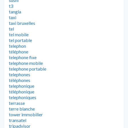
sushi
t3
tangla
taxi
taxi bruxelles
tel
tel mobile
tel portable
telephon
téléphone
telephone fixe
telephone mobile
telephone portable
telephones
téléphones
telephonique
téléphonique
telephoniques
terrasse
terre blanche
tower immobilier
transatel
tripadvisor