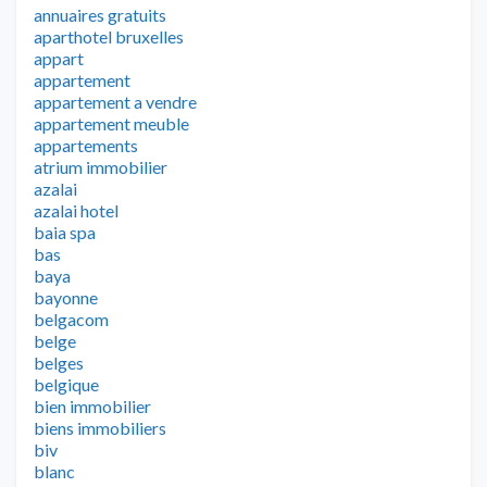
annuaires gratuits
aparthotel bruxelles
appart
appartement
appartement a vendre
appartement meuble
appartements
atrium immobilier
azalai
azalai hotel
baia spa
bas
baya
bayonne
belgacom
belge
belges
belgique
bien immobilier
biens immobiliers
biv
blanc