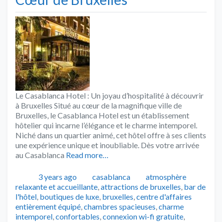
Le Casablanca Hotel : Un joyau d’hospitalité à découvrir
à Bruxelles Situé au cœur de la magnifique ville de
Bruxelles, le Casablanca Hotel est un établissement
hôtelier qui incarne l’élégance et le charme intemporel.
Niché dans un quartier animé, cet hôtel offre à ses clients
une expérience unique et inoubliable. Dès votre arrivée
au Casablanca
Read more…
Publié
Catégories
Tags
3 years ago
casablanca
atmosphère
relaxante et accueillante
,
attractions de bruxelles
,
bar de
l'hôtel
,
boutiques de luxe
,
bruxelles
,
centre d'affaires
entièrement équipé
,
chambres spacieuses
,
charme
intemporel
,
confortables
,
connexion wi-fi gratuite
,