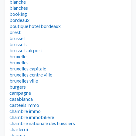
blanche
blanches
booking
bordeaux
boutique hotel bordeaux
brest
brussel
brussels
brussels airport
bruxelle
bruxelles
bruxelles capitale
bruxelles centre ville
bruxelles ville
burgers
campagne
casablanca
casteels immo
chambre immo
chambre immobilière
chambre nationale des huissiers
charleroi
charme