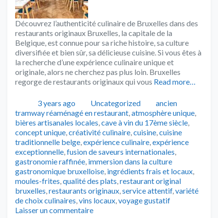
Découvrez l’authenticité culinaire de Bruxelles dans des
restaurants originaux Bruxelles, la capitale de la
Belgique, est connue pour sa riche histoire, sa culture
diversifiée et bien sûr, sa délicieuse cuisine. Si vous êtes à
la recherche d’une expérience culinaire unique et
originale, alors ne cherchez pas plus loin. Bruxelles
regorge de restaurants originaux qui vous
Read more…
Publié
Catégories
Tags
3 years ago
Uncategorized
ancien
tramway réaménagé en restaurant
,
atmosphère unique
,
bières artisanales locales
,
cave à vin du 17ème siècle
,
concept unique
,
créativité culinaire
,
cuisine
,
cuisine
traditionnelle belge
,
expérience culinaire
,
expérience
exceptionnelle
,
fusion de saveurs internationales
,
gastronomie raffinée
,
immersion dans la culture
gastronomique bruxelloise
,
ingrédients frais et locaux
,
moules-frites
,
qualité des plats
,
restaurant original
bruxelles
,
restaurants originaux
,
service attentif
,
variété
de choix culinaires
,
vins locaux
,
voyage gustatif
Laisser un commentaire