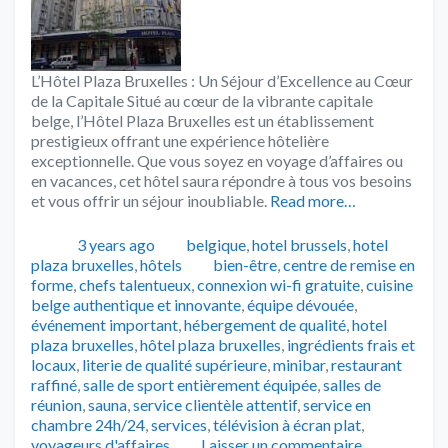
L’Hôtel Plaza Bruxelles : Un Séjour d’Excellence au Cœur
de la Capitale Situé au cœur de la vibrante capitale
belge, l’Hôtel Plaza Bruxelles est un établissement
prestigieux offrant une expérience hôtelière
exceptionnelle. Que vous soyez en voyage d’affaires ou
en vacances, cet hôtel saura répondre à tous vos besoins
et vous offrir un séjour inoubliable.
Read more…
Publié
Catégories
3 years ago
belgique
,
hotel brussels
,
hotel
Tags
plaza bruxelles
,
hôtels
bien-être
,
centre de remise en
forme
,
chefs talentueux
,
connexion wi-fi gratuite
,
cuisine
belge authentique et innovante
,
équipe dévouée
,
événement important
,
hébergement de qualité
,
hotel
plaza bruxelles
,
hôtel plaza bruxelles
,
ingrédients frais et
locaux
,
literie de qualité supérieure
,
minibar
,
restaurant
raffiné
,
salle de sport entièrement équipée
,
salles de
réunion
,
sauna
,
service clientèle attentif
,
service en
chambre 24h/24
,
services
,
télévision à écran plat
,
voyageurs d'affaires
Laisser un commentaire