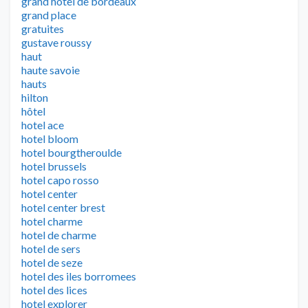
grand hotel de bordeaux
grand place
gratuites
gustave roussy
haut
haute savoie
hauts
hilton
hôtel
hotel ace
hotel bloom
hotel bourgtheroulde
hotel brussels
hotel capo rosso
hotel center
hotel center brest
hotel charme
hotel de charme
hotel de sers
hotel de seze
hotel des iles borromees
hotel des lices
hotel explorer