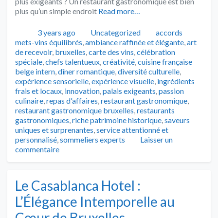
plus exigeants ? Un restaurant gastronomique est bien
plus qu’un simple endroit
Read more…
Publié
Catégories
Tags
3 years ago
Uncategorized
accords
mets-vins équilibrés
,
ambiance raffinée et élégante
,
art
de recevoir
,
bruxelles
,
carte des vins
,
célébration
spéciale
,
chefs talentueux
,
créativité
,
cuisine française
belge intern
,
dîner romantique
,
diversité culturelle
,
expérience sensorielle
,
expérience visuelle
,
ingrédients
frais et locaux
,
innovation
,
palais exigeants
,
passion
culinaire
,
repas d'affaires
,
restaurant gastronomique
,
restaurant gastronomique bruxelles
,
restaurants
gastronomiques
,
riche patrimoine historique
,
saveurs
uniques et surprenantes
,
service attentionné et
personnalisé
,
sommeliers experts
Laisser un
commentaire
Le Casablanca Hotel :
L’Élégance Intemporelle au
Cœur de Bruxelles