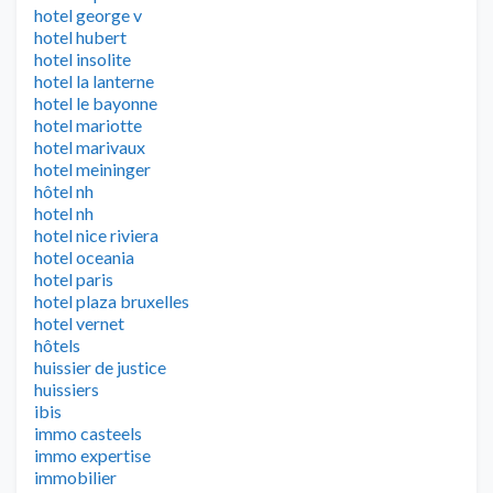
hotel george v
hotel hubert
hotel insolite
hotel la lanterne
hotel le bayonne
hotel mariotte
hotel marivaux
hotel meininger
hôtel nh
hotel nh
hotel nice riviera
hotel oceania
hotel paris
hotel plaza bruxelles
hotel vernet
hôtels
huissier de justice
huissiers
ibis
immo casteels
immo expertise
immobilier