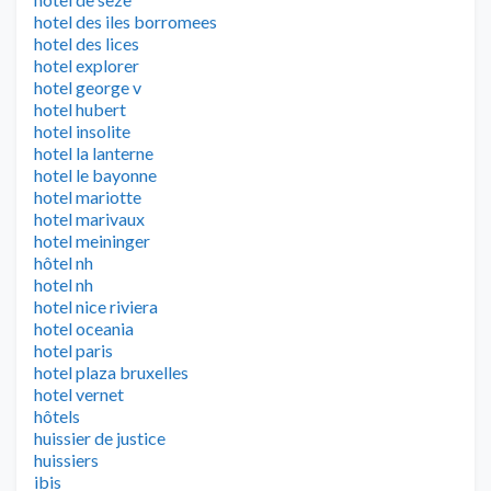
hotel des iles borromees
hotel des lices
hotel explorer
hotel george v
hotel hubert
hotel insolite
hotel la lanterne
hotel le bayonne
hotel mariotte
hotel marivaux
hotel meininger
hôtel nh
hotel nh
hotel nice riviera
hotel oceania
hotel paris
hotel plaza bruxelles
hotel vernet
hôtels
huissier de justice
huissiers
ibis