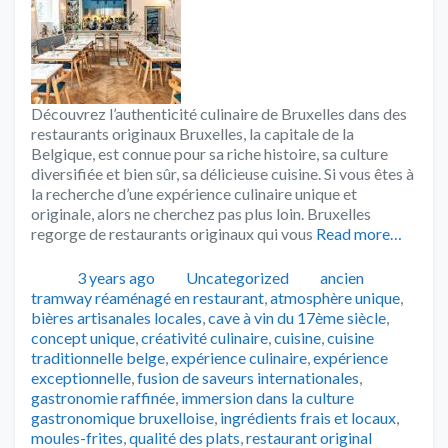
Découvrez l’authenticité culinaire de Bruxelles dans des
restaurants originaux Bruxelles, la capitale de la
Belgique, est connue pour sa riche histoire, sa culture
diversifiée et bien sûr, sa délicieuse cuisine. Si vous êtes à
la recherche d’une expérience culinaire unique et
originale, alors ne cherchez pas plus loin. Bruxelles
regorge de restaurants originaux qui vous
Read more…
Publié
Catégories
Tags
3 years ago
Uncategorized
ancien
tramway réaménagé en restaurant
,
atmosphère unique
,
bières artisanales locales
,
cave à vin du 17ème siècle
,
concept unique
,
créativité culinaire
,
cuisine
,
cuisine
traditionnelle belge
,
expérience culinaire
,
expérience
exceptionnelle
,
fusion de saveurs internationales
,
gastronomie raffinée
,
immersion dans la culture
gastronomique bruxelloise
,
ingrédients frais et locaux
,
moules-frites
,
qualité des plats
,
restaurant original