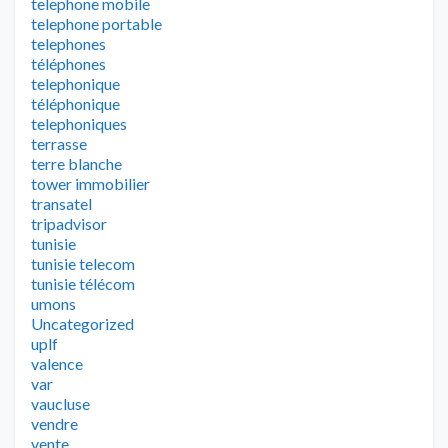
telephone mobile
telephone portable
telephones
téléphones
telephonique
téléphonique
telephoniques
terrasse
terre blanche
tower immobilier
transatel
tripadvisor
tunisie
tunisie telecom
tunisie télécom
umons
Uncategorized
uplf
valence
var
vaucluse
vendre
vente