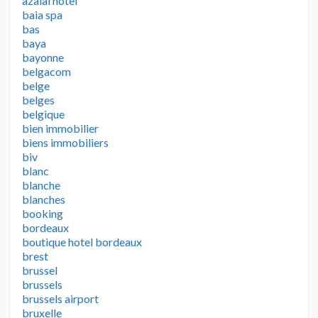
azalai hotel
baia spa
bas
baya
bayonne
belgacom
belge
belges
belgique
bien immobilier
biens immobiliers
biv
blanc
blanche
blanches
booking
bordeaux
boutique hotel bordeaux
brest
brussel
brussels
brussels airport
bruxelle