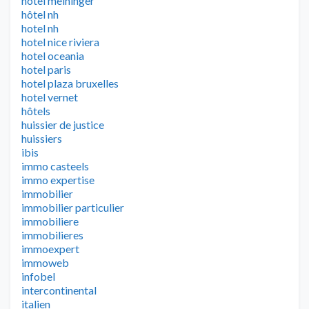
hotel meininger
hôtel nh
hotel nh
hotel nice riviera
hotel oceania
hotel paris
hotel plaza bruxelles
hotel vernet
hôtels
huissier de justice
huissiers
ibis
immo casteels
immo expertise
immobilier
immobilier particulier
immobiliere
immobilieres
immoexpert
immoweb
infobel
intercontinental
italien