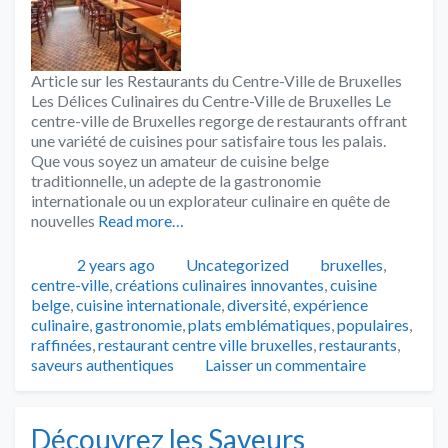
Article sur les Restaurants du Centre-Ville de Bruxelles
Les Délices Culinaires du Centre-Ville de Bruxelles Le
centre-ville de Bruxelles regorge de restaurants offrant
une variété de cuisines pour satisfaire tous les palais.
Que vous soyez un amateur de cuisine belge
traditionnelle, un adepte de la gastronomie
internationale ou un explorateur culinaire en quête de
nouvelles
Read more…
Publié
Catégories
Tags
2 years ago
Uncategorized
bruxelles
,
centre-ville
,
créations culinaires innovantes
,
cuisine
belge
,
cuisine internationale
,
diversité
,
expérience
culinaire
,
gastronomie
,
plats emblématiques
,
populaires
,
raffinées
,
restaurant centre ville bruxelles
,
restaurants
,
saveurs authentiques
Laisser un commentaire
Découvrez les Saveurs