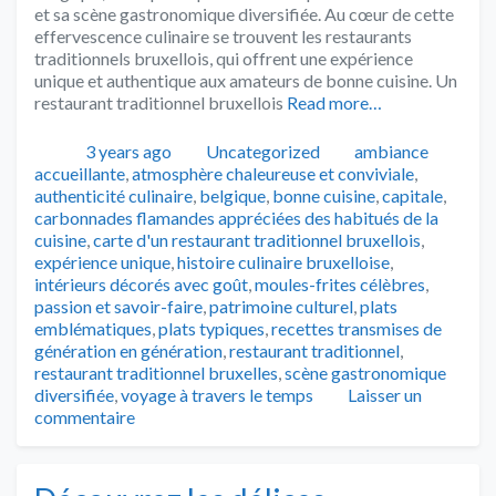
et sa scène gastronomique diversifiée. Au cœur de cette
effervescence culinaire se trouvent les restaurants
traditionnels bruxellois, qui offrent une expérience
unique et authentique aux amateurs de bonne cuisine. Un
restaurant traditionnel bruxellois
Read more…
Publié
Catégories
Tags
3 years ago
Uncategorized
ambiance
accueillante
,
atmosphère chaleureuse et conviviale
,
authenticité culinaire
,
belgique
,
bonne cuisine
,
capitale
,
carbonnades flamandes appréciées des habitués de la
cuisine
,
carte d'un restaurant traditionnel bruxellois
,
expérience unique
,
histoire culinaire bruxelloise
,
intérieurs décorés avec goût
,
moules-frites célèbres
,
passion et savoir-faire
,
patrimoine culturel
,
plats
emblématiques
,
plats typiques
,
recettes transmises de
génération en génération
,
restaurant traditionnel
,
restaurant traditionnel bruxelles
,
scène gastronomique
diversifiée
,
voyage à travers le temps
Laisser un
commentaire