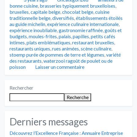
bonne cuisine
,
brasseries typiquement bruxelloises
,
bruxelles
,
capitale belge
,
chocolat belge
,
cuisine
traditionnelle belge
,
diversifiés
,
établissements étoilés
au guide michelin
,
expérience culinaire internationale
,
expérience inoubliable
,
gastronomie raffinée
,
goûts et
budgets
,
moules-frites
,
palais
,
papilles
,
petits cafés
intimes
,
plats emblématiques
,
restaurant bruxelles
,
restaurants uniques
,
rues animées
,
scène culinaire
,
stoemp purée de pommes de terre et légumes
,
variété
des restaurants
,
waterzooi ragoût de poulet ou de
poisson
Laisser un commentaire
Rechercher
Recherche
Derniers messages
Découvrez l’Excellence Française : Annuaire Entreprise