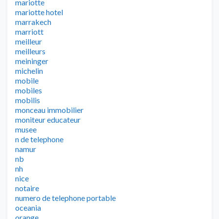
mariotte
mariotte hotel
marrakech
marriott
meilleur
meilleurs
meininger
michelin
mobile
mobiles
mobilis
monceau immobilier
moniteur educateur
musee
n de telephone
namur
nb
nh
nice
notaire
numero de telephone portable
oceania
orange