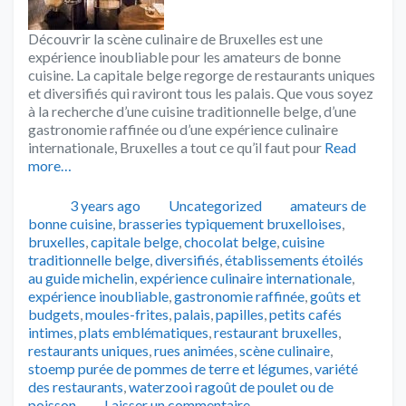
Découvrir la scène culinaire de Bruxelles est une
expérience inoubliable pour les amateurs de bonne
cuisine. La capitale belge regorge de restaurants uniques
et diversifiés qui raviront tous les palais. Que vous soyez
à la recherche d’une cuisine traditionnelle belge, d’une
gastronomie raffinée ou d’une expérience culinaire
internationale, Bruxelles a tout ce qu’il faut pour
Read
more…
Publié
Catégories
Tags
3 years ago
Uncategorized
amateurs de
bonne cuisine
,
brasseries typiquement bruxelloises
,
bruxelles
,
capitale belge
,
chocolat belge
,
cuisine
traditionnelle belge
,
diversifiés
,
établissements étoilés
au guide michelin
,
expérience culinaire internationale
,
expérience inoubliable
,
gastronomie raffinée
,
goûts et
budgets
,
moules-frites
,
palais
,
papilles
,
petits cafés
intimes
,
plats emblématiques
,
restaurant bruxelles
,
restaurants uniques
,
rues animées
,
scène culinaire
,
stoemp purée de pommes de terre et légumes
,
variété
des restaurants
,
waterzooi ragoût de poulet ou de
poisson
Laisser un commentaire