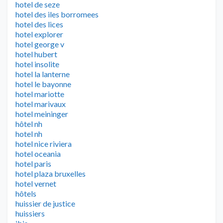
hotel de seze
hotel des iles borromees
hotel des lices
hotel explorer
hotel george v
hotel hubert
hotel insolite
hotel la lanterne
hotel le bayonne
hotel mariotte
hotel marivaux
hotel meininger
hôtel nh
hotel nh
hotel nice riviera
hotel oceania
hotel paris
hotel plaza bruxelles
hotel vernet
hôtels
huissier de justice
huissiers