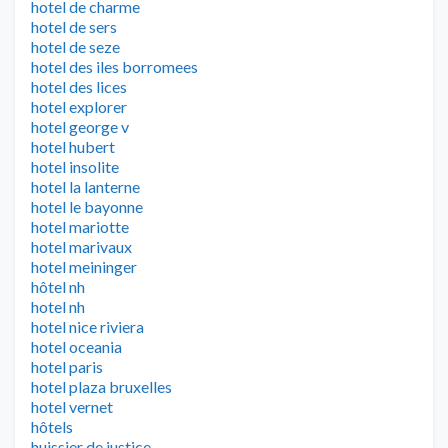
hotel de charme
hotel de sers
hotel de seze
hotel des iles borromees
hotel des lices
hotel explorer
hotel george v
hotel hubert
hotel insolite
hotel la lanterne
hotel le bayonne
hotel mariotte
hotel marivaux
hotel meininger
hôtel nh
hotel nh
hotel nice riviera
hotel oceania
hotel paris
hotel plaza bruxelles
hotel vernet
hôtels
huissier de justice