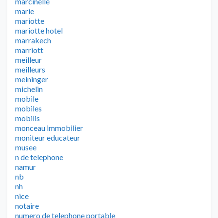
marcinelle
marie
mariotte
mariotte hotel
marrakech
marriott
meilleur
meilleurs
meininger
michelin
mobile
mobiles
mobilis
monceau immobilier
moniteur educateur
musee
n de telephone
namur
nb
nh
nice
notaire
numero de telephone portable