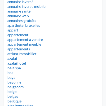
annuaire inversé
annuaire inverse mobile
annuaire santé
annuaire web
annuaires gratuits
aparthotel bruxelles
appart
appartement
appartement a vendre
appartement meuble
appartements
atrium immobilier
azalai
azalai hotel
baia spa
bas
baya
bayonne
belgacom
belge
belges
belgique
bien immobilier