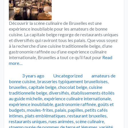
Découvrir la scène culinaire de Bruxelles est une
expérience inoubliable pour les amateurs de bonne
cuisine. La capitale belge regorge de restaurants uniques
et diversifiés qui raviront tous les palais. Que vous soyez
à la recherche d’une cuisine traditionnelle belge, d’une
gastronomie raffinée ou d’une expérience culinaire
internationale, Bruxelles a tout ce qu’il faut pour
Read
more…
Publié
Catégories
Tags
3 years ago
Uncategorized
amateurs de
bonne cuisine
,
brasseries typiquement bruxelloises
,
bruxelles
,
capitale belge
,
chocolat belge
,
cuisine
traditionnelle belge
,
diversifiés
,
établissements étoilés
au guide michelin
,
expérience culinaire internationale
,
expérience inoubliable
,
gastronomie raffinée
,
goûts et
budgets
,
moules-frites
,
palais
,
papilles
,
petits cafés
intimes
,
plats emblématiques
,
restaurant bruxelles
,
restaurants uniques
,
rues animées
,
scène culinaire
,
stoemp purée de pommes de terre et légumes
,
variété