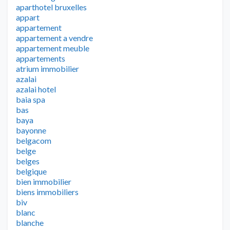
aparthotel bruxelles
appart
appartement
appartement a vendre
appartement meuble
appartements
atrium immobilier
azalai
azalai hotel
baia spa
bas
baya
bayonne
belgacom
belge
belges
belgique
bien immobilier
biens immobiliers
biv
blanc
blanche