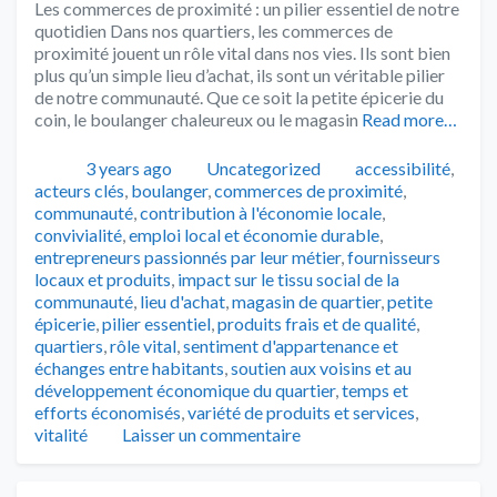
Les commerces de proximité : un pilier essentiel de notre
quotidien Dans nos quartiers, les commerces de
proximité jouent un rôle vital dans nos vies. Ils sont bien
plus qu’un simple lieu d’achat, ils sont un véritable pilier
de notre communauté. Que ce soit la petite épicerie du
coin, le boulanger chaleureux ou le magasin
Read more…
Publié
Catégories
Tags
3 years ago
Uncategorized
accessibilité
,
acteurs clés
,
boulanger
,
commerces de proximité
,
communauté
,
contribution à l'économie locale
,
convivialité
,
emploi local et économie durable
,
entrepreneurs passionnés par leur métier
,
fournisseurs
locaux et produits
,
impact sur le tissu social de la
communauté
,
lieu d'achat
,
magasin de quartier
,
petite
épicerie
,
pilier essentiel
,
produits frais et de qualité
,
quartiers
,
rôle vital
,
sentiment d'appartenance et
échanges entre habitants
,
soutien aux voisins et au
développement économique du quartier
,
temps et
efforts économisés
,
variété de produits et services
,
vitalité
Laisser un commentaire