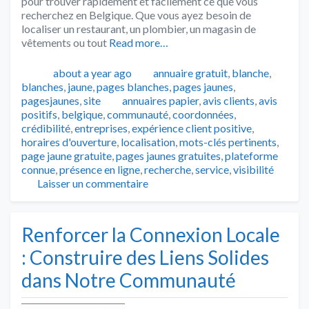
pour trouver rapidement et facilement ce que vous
recherchez en Belgique. Que vous ayez besoin de
localiser un restaurant, un plombier, un magasin de
vêtements ou tout
Read more…
Publié
Catégories
about a year ago
annuaire gratuit
,
blanche
,
blanches
,
jaune
,
pages blanches
,
pages jaunes
,
Tags
pagesjaunes
,
site
annuaires papier
,
avis clients
,
avis
positifs
,
belgique
,
communauté
,
coordonnées
,
crédibilité
,
entreprises
,
expérience client positive
,
horaires d'ouverture
,
localisation
,
mots-clés pertinents
,
page jaune gratuite
,
pages jaunes gratuites
,
plateforme
connue
,
présence en ligne
,
recherche
,
service
,
visibilité
Laisser un commentaire
Renforcer la Connexion Locale
: Construire des Liens Solides
dans Notre Communauté