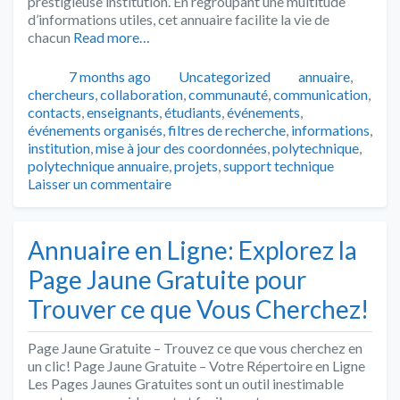
prestigieuse institution. En regroupant une multitude
d’informations utiles, cet annuaire facilite la vie de
chacun
Read more…
Publié
Catégories
Tags
7 months ago
Uncategorized
annuaire
,
chercheurs
,
collaboration
,
communauté
,
communication
,
contacts
,
enseignants
,
étudiants
,
événements
,
événements organisés
,
filtres de recherche
,
informations
,
institution
,
mise à jour des coordonnées
,
polytechnique
,
polytechnique annuaire
,
projets
,
support technique
Laisser un commentaire
Annuaire en Ligne: Explorez la
Page Jaune Gratuite pour
Trouver ce que Vous Cherchez!
Page Jaune Gratuite – Trouvez ce que vous cherchez en
un clic! Page Jaune Gratuite – Votre Répertoire en Ligne
Les Pages Jaunes Gratuites sont un outil inestimable