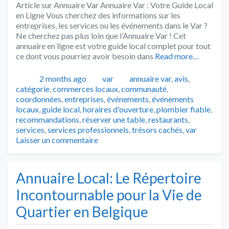
Article sur Annuaire Var Annuaire Var : Votre Guide Local
en Ligne Vous cherchez des informations sur les
entreprises, les services ou les événements dans le Var ?
Ne cherchez pas plus loin que l’Annuaire Var ! Cet
annuaire en ligne est votre guide local complet pour tout
ce dont vous pourriez avoir besoin dans
Read more…
Publié
Catégories
Tags
2 months ago
var
annuaire var
,
avis
,
catégorie
,
commerces locaux
,
communauté
,
coordonnées
,
entreprises
,
événements
,
événements
locaux
,
guide local
,
horaires d'ouverture
,
plombier fiable
,
recommandations
,
réserver une table
,
restaurants
,
services
,
services professionnels
,
trésors cachés
,
var
Laisser un commentaire
Annuaire Local: Le Répertoire
Incontournable pour la Vie de
Quartier en Belgique