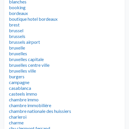
blanches
booking
bordeaux
boutique hotel bordeaux
brest
brussel
brussels
brussels airport
bruxelle
bruxelles
bruxelles capitale
bruxelles centre ville
bruxelles ville
burgers
campagne
casablanca
casteels immo
chambre immo
chambre immobilière
chambre nationale des huissiers
charleroi
charme
chu clermont ferrand