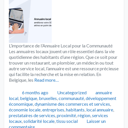
L’importance de l’Annuaire Local pour la Communauté
Les annuaires locaux jouent un rôle essentiel dans la vie
quotidienne des habitants d’une région. Que ce soit pour
trouver un restaurant, un plombier, un médecin ou tout
autre service local, l’annuaire est une ressource précieuse
qui facilite la recherche et la mise en relation. En
Belgique, les
Read more…
Publié
Catégories
Tags
6 months ago
Uncategorized
annuaire
local
,
belgique
,
bruxelles
,
communauté
,
développement
économique
,
dynamisme des commerces et services
,
économie locale
,
entreprises
,
habitants
,
local annuaire
,
prestataires de services
,
proximité
,
région
,
services
locaux
,
solidarité locale
,
tissu social
Laisser un
commentaire