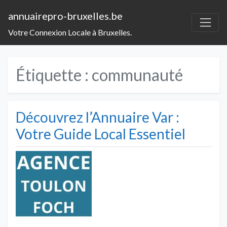
annuairepro-bruxelles.be
Votre Connexion Locale à Bruxelles.
Étiquette :
communauté
Découvrez l’Annuaire Var :
Votre Guide Local Essentiel