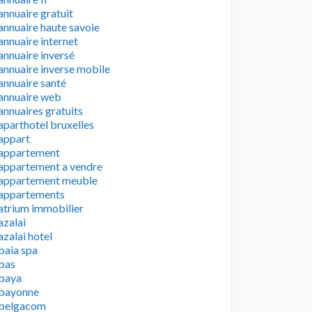
annuaire gratuit
annuaire haute savoie
annuaire internet
annuaire inversé
annuaire inverse mobile
annuaire santé
annuaire web
annuaires gratuits
aparthotel bruxelles
appart
appartement
appartement a vendre
appartement meuble
appartements
atrium immobilier
azalai
azalai hotel
baia spa
bas
baya
bayonne
belgacom