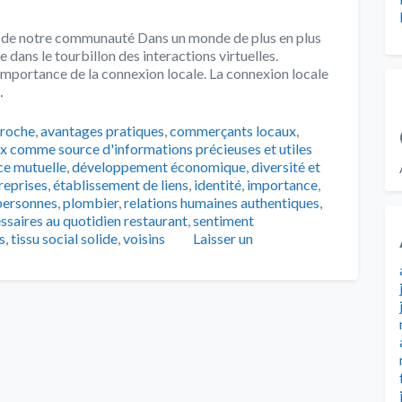
ein de notre communauté Dans un monde de plus en plus
e dans le tourbillon des interactions virtuelles.
l’importance de la connexion locale. La connexion locale
…
s
roche
,
avantages pratiques
,
commerçants locaux
,
x comme source d'informations précieuses et utiles
ce mutuelle
,
développement économique
,
diversité et
reprises
,
établissement de liens
,
identité
,
importance
,
personnes
,
plombier
,
relations humaines authentiques
,
ssaires au quotidien restaurant
,
sentiment
s
,
tissu social solide
,
voisins
Laisser un