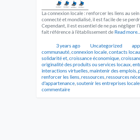
La connexion locale : renforcer les liens au s
connecté et mondialisé, il est facile de se perdr
Cependant, il est essentiel de ne pas négliger 
fait référence à l’établissement de
Read more
Publié
Catégories
Tag
3 years ago
Uncategorized
app
communauté
,
connexion locale
,
contacts locau
solidarité et
,
croissance économique
,
croissan
originalité des produits ou services locaux
,
ent
interactions virtuelles
,
maintenir des emplois
,
renforcer les liens
,
ressources
,
ressources néce
d'appartenance
,
soutenir les entreprises locale
commentaire