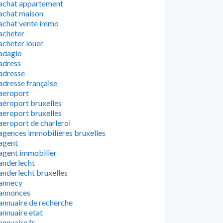
achat appartement
achat maison
achat vente immo
acheter
acheter louer
adagio
adress
adresse
adresse française
aeroport
aéroport bruxelles
aeroport bruxelles
aeroport de charleroi
agences immobilières bruxelles
agent
agent immobilier
anderlecht
anderlecht bruxelles
annecy
annonces
annuaire de recherche
annuaire etat
annuaire fr