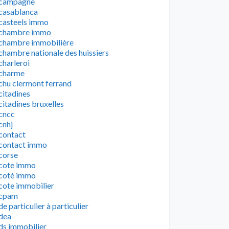
campagne
casablanca
casteels immo
chambre immo
chambre immobilière
chambre nationale des huissiers
charleroi
charme
chu clermont ferrand
citadines
citadines bruxelles
cncc
cnhj
contact
contact immo
corse
cote immo
coté immo
cote immobilier
cpam
de particulier à particulier
dea
ds immobilier