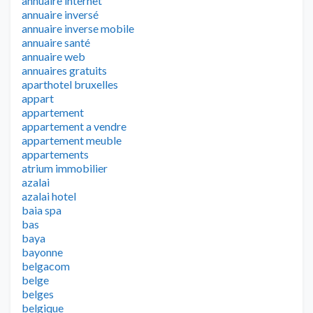
annuaire internet
annuaire inversé
annuaire inverse mobile
annuaire santé
annuaire web
annuaires gratuits
aparthotel bruxelles
appart
appartement
appartement a vendre
appartement meuble
appartements
atrium immobilier
azalai
azalai hotel
baia spa
bas
baya
bayonne
belgacom
belge
belges
belgique