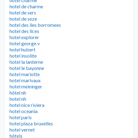
hotel charme
hotel de charme
hotel de sers
hotel de seze
hotel des iles borromees
hotel des lices
hotel explorer
hotel george v
hotel hubert
hotel insolite
hotel la lanterne
hotel le bayonne
hotel mariotte
hotel marivaux
hotel meininger
hôtel nh
hotel nh
hotel nice riviera
hotel oceania
hotel paris
hotel plaza bruxelles
hotel vernet
hôtels