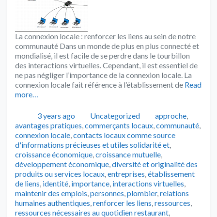
La connexion locale : renforcer les liens au sein de notre
communauté Dans un monde de plus en plus connecté et
mondialisé, il est facile de se perdre dans le tourbillon
des interactions virtuelles. Cependant, il est essentiel de
ne pas négliger l’importance de la connexion locale. La
connexion locale fait référence à l’établissement de
Read
more…
Publié
Catégories
Tags
3 years ago
Uncategorized
approche
,
avantages pratiques
,
commerçants locaux
,
communauté
,
connexion locale
,
contacts locaux comme source
d'informations précieuses et utiles solidarité et
,
croissance économique
,
croissance mutuelle
,
développement économique
,
diversité et originalité des
produits ou services locaux
,
entreprises
,
établissement
de liens
,
identité
,
importance
,
interactions virtuelles
,
maintenir des emplois
,
personnes
,
plombier
,
relations
humaines authentiques
,
renforcer les liens
,
ressources
,
ressources nécessaires au quotidien restaurant
,