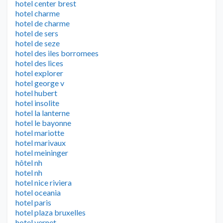
hotel center brest
hotel charme
hotel de charme
hotel de sers
hotel de seze
hotel des iles borromees
hotel des lices
hotel explorer
hotel george v
hotel hubert
hotel insolite
hotel la lanterne
hotel le bayonne
hotel mariotte
hotel marivaux
hotel meininger
hôtel nh
hotel nh
hotel nice riviera
hotel oceania
hotel paris
hotel plaza bruxelles
hotel vernet