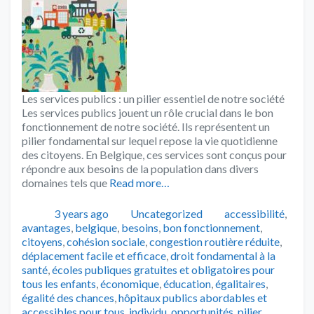
Les services publics : un pilier essentiel de notre société
Les services publics jouent un rôle crucial dans le bon
fonctionnement de notre société. Ils représentent un
pilier fondamental sur lequel repose la vie quotidienne
des citoyens. En Belgique, ces services sont conçus pour
répondre aux besoins de la population dans divers
domaines tels que
Read more…
Publié
Catégories
Tags
3 years ago
Uncategorized
accessibilité
,
avantages
,
belgique
,
besoins
,
bon fonctionnement
,
citoyens
,
cohésion sociale
,
congestion routière réduite
,
déplacement facile et efficace
,
droit fondamental à la
santé
,
écoles publiques gratuites et obligatoires pour
tous les enfants
,
économique
,
éducation
,
égalitaires
,
égalité des chances
,
hôpitaux publics abordables et
accessibles pour tous
,
individu
,
opportunités
,
pilier