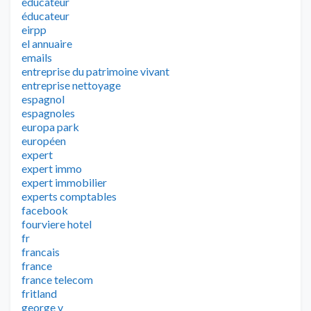
educateur
éducateur
eirpp
el annuaire
emails
entreprise du patrimoine vivant
entreprise nettoyage
espagnol
espagnoles
europa park
européen
expert
expert immo
expert immobilier
experts comptables
facebook
fourviere hotel
fr
francais
france
france telecom
fritland
george v