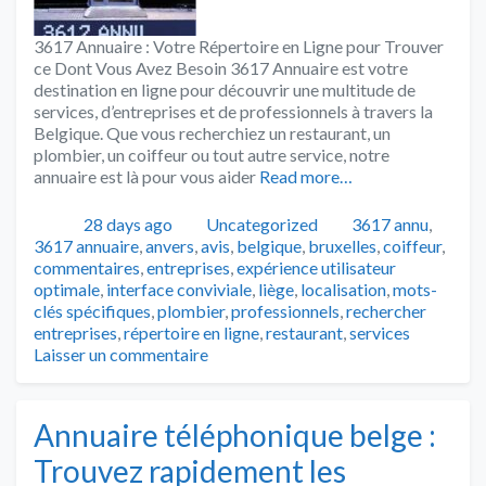
3617 Annuaire : Votre Répertoire en Ligne pour Trouver
ce Dont Vous Avez Besoin 3617 Annuaire est votre
destination en ligne pour découvrir une multitude de
services, d’entreprises et de professionnels à travers la
Belgique. Que vous recherchiez un restaurant, un
plombier, un coiffeur ou tout autre service, notre
annuaire est là pour vous aider
Read more…
Publié
Catégories
Tags
28 days ago
Uncategorized
3617 annu
,
3617 annuaire
,
anvers
,
avis
,
belgique
,
bruxelles
,
coiffeur
,
commentaires
,
entreprises
,
expérience utilisateur
optimale
,
interface conviviale
,
liège
,
localisation
,
mots-
clés spécifiques
,
plombier
,
professionnels
,
rechercher
entreprises
,
répertoire en ligne
,
restaurant
,
services
Laisser un commentaire
Annuaire téléphonique belge :
Trouvez rapidement les