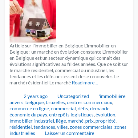
Article sur l’immobilier en Belgique L’immobilier en
Belgique : un marché en évolution constante L’immobilier
en Belgique est un secteur dynamique qui connaît des
évolutions significatives au fil des années. Que ce soit sur
le marché résidentiel, commercial ou industriel, les
tendances et les défis ne cessent de se renouveler. Le
marché résidentiel Le marché
Read more…
Publié
Catégories
Tags
2 years ago
Uncategorized
'immobilière
,
anvers
,
belgique
,
bruxelles
,
centres commerciaux
,
commerce en ligne
,
commercial
,
défis
,
demande
,
économie du pays
,
entrepôts logistiques
,
évolution
,
immobilier
,
industriel
,
liège
,
marché
,
prix
,
propriété
,
résidentiel
,
tendances
,
villes
,
zones commerciales
,
zones
industrielles
Laisser un commentaire