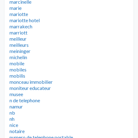
marcinelle
marie
mariotte
mariotte hotel
marrakech
marriott
meilleur
meilleurs
meininger
michelin
mobile
mobiles
mobilis
monceau immobilier
moniteur educateur
musee
n de telephone
namur
nb
nh
nice
notaire
numero de telephone portable