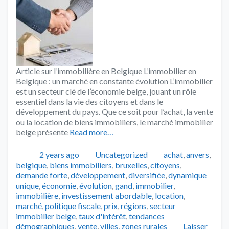
Article sur l’immobilière en Belgique L’immobilier en
Belgique : un marché en constante évolution L’immobilier
est un secteur clé de l’économie belge, jouant un rôle
essentiel dans la vie des citoyens et dans le
développement du pays. Que ce soit pour l’achat, la vente
ou la location de biens immobiliers, le marché immobilier
belge présente
Read more…
Publié
Catégories
Tags
2 years ago
Uncategorized
achat
,
anvers
,
belgique
,
biens immobiliers
,
bruxelles
,
citoyens
,
demande forte
,
développement
,
diversifiée
,
dynamique
unique
,
économie
,
évolution
,
gand
,
immobilier
,
immobilière
,
investissement abordable
,
location
,
marché
,
politique fiscale
,
prix
,
régions
,
secteur
immobilier belge
,
taux d'intérêt
,
tendances
démographiques
,
vente
,
villes
,
zones rurales
Laisser