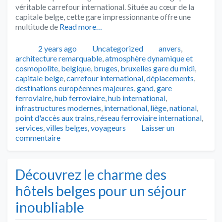
véritable carrefour international. Située au cœur de la
capitale belge, cette gare impressionnante offre une
multitude de
Read more…
Publié
Catégories
Tags
2 years ago
Uncategorized
anvers
,
architecture remarquable
,
atmosphère dynamique et
cosmopolite
,
belgique
,
bruges
,
bruxelles gare du midi
,
capitale belge
,
carrefour international
,
déplacements
,
destinations européennes majeures
,
gand
,
gare
ferroviaire
,
hub ferroviaire
,
hub international
,
infrastructures modernes
,
international
,
liège
,
national
,
point d'accès aux trains
,
réseau ferroviaire international
,
services
,
villes belges
,
voyageurs
Laisser un
commentaire
Découvrez le charme des
hôtels belges pour un séjour
inoubliable