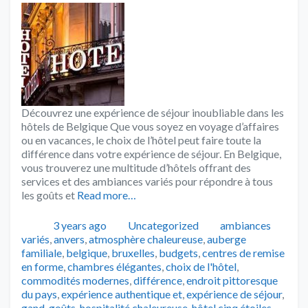
Découvrez une expérience de séjour inoubliable dans les
hôtels de Belgique Que vous soyez en voyage d’affaires
ou en vacances, le choix de l’hôtel peut faire toute la
différence dans votre expérience de séjour. En Belgique,
vous trouverez une multitude d’hôtels offrant des
services et des ambiances variés pour répondre à tous
les goûts et
Read more…
Publié
Catégories
Tags
3 years ago
Uncategorized
ambiances
variés
,
anvers
,
atmosphère chaleureuse
,
auberge
familiale
,
belgique
,
bruxelles
,
budgets
,
centres de remise
en forme
,
chambres élégantes
,
choix de l'hôtel
,
commodités modernes
,
différence
,
endroit pittoresque
du pays
,
expérience authentique et
,
expérience de séjour
,
gand
,
goûts
,
hospitalité chaleureuse
,
hôtel cinq étoiles
,