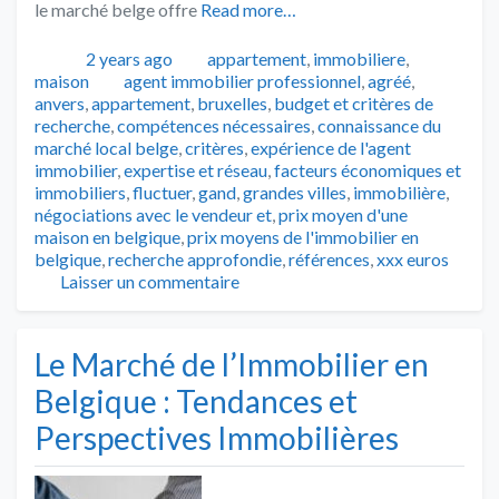
le marché belge offre
Read more…
Publié
Catégories
2 years ago
appartement
,
immobiliere
,
Tags
maison
agent immobilier professionnel
,
agréé
,
anvers
,
appartement
,
bruxelles
,
budget et critères de
recherche
,
compétences nécessaires
,
connaissance du
marché local belge
,
critères
,
expérience de l'agent
immobilier
,
expertise et réseau
,
facteurs économiques et
immobiliers
,
fluctuer
,
gand
,
grandes villes
,
immobilière
,
négociations avec le vendeur et
,
prix moyen d'une
maison en belgique
,
prix moyens de l'immobilier en
belgique
,
recherche approfondie
,
références
,
xxx euros
Laisser un commentaire
Le Marché de l’Immobilier en
Belgique : Tendances et
Perspectives Immobilières