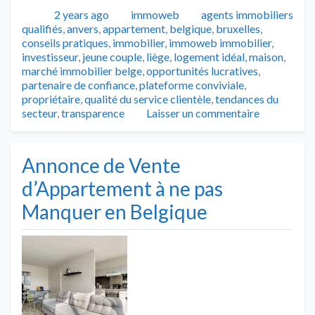
Publié
Catégories
Tags
2 years ago
immoweb
agents immobiliers
qualifiés
,
anvers
,
appartement
,
belgique
,
bruxelles
,
conseils pratiques
,
immobilier
,
immoweb immobilier
,
investisseur
,
jeune couple
,
liège
,
logement idéal
,
maison
,
marché immobilier belge
,
opportunités lucratives
,
partenaire de confiance
,
plateforme conviviale
,
propriétaire
,
qualité du service clientèle
,
tendances du
secteur
,
transparence
Laisser un commentaire
Annonce de Vente
d’Appartement à ne pas
Manquer en Belgique