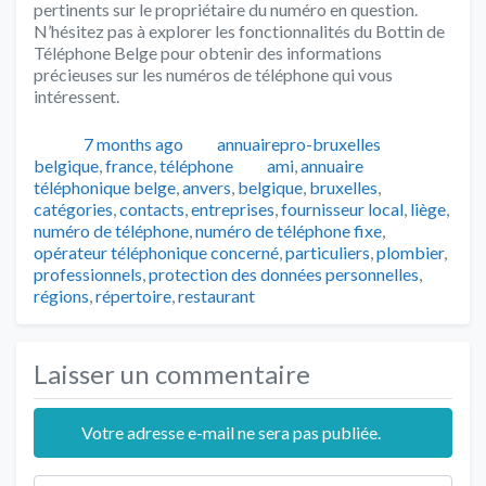
pertinents sur le propriétaire du numéro en question.
N’hésitez pas à explorer les fonctionnalités du Bottin de
Téléphone Belge pour obtenir des informations
précieuses sur les numéros de téléphone qui vous
intéressent.
Publié
Auteur
Catégorie
7 months ago
annuairepro-bruxelles
Tags
belgique
,
france
,
téléphone
ami
,
annuaire
téléphonique belge
,
anvers
,
belgique
,
bruxelles
,
catégories
,
contacts
,
entreprises
,
fournisseur local
,
liège
,
numéro de téléphone
,
numéro de téléphone fixe
,
opérateur téléphonique concerné
,
particuliers
,
plombier
,
professionnels
,
protection des données personnelles
,
régions
,
répertoire
,
restaurant
Laisser un commentaire
Votre adresse e-mail ne sera pas publiée.
Texte de l'avis