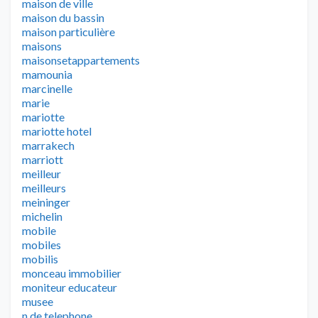
maison de ville
maison du bassin
maison particulière
maisons
maisonsetappartements
mamounia
marcinelle
marie
mariotte
mariotte hotel
marrakech
marriott
meilleur
meilleurs
meininger
michelin
mobile
mobiles
mobilis
monceau immobilier
moniteur educateur
musee
n de telephone